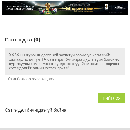
Сэтгэгдэл (0)
ХХЗХ-ны журмын дагуу зүй зохисгүй зарим үг, хэллэгийг
хязгаарласан тул ТА сэтгэгдэл бичихдээ хууль зүйн болон ёс
суртахууны хэм хэмжээг хүндэтгэнэ үү. Хэм хэмжээг зөрчсөн
сэтгэгдэлийг админ устгах эрхтэй.
НИЙТЛЭХ
Сэтгэгдэл бичигдээгүй байна