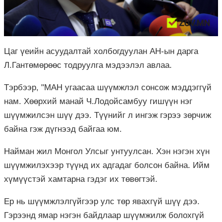
Цаг үеийн асуудалтай холбогдуулан АН-ын дарга
Л.Гантөмөрөөс тодруулга мэдээлэл авлаа.
Тэрбээр, "МАН угаасаа шүүмжлэл сонсож мэддэггүй
нам. Хөөрхий манай Ч.Лодойсамбуу гишүүн нэг
шүүмжилсэн шүү дээ. Түүнийг л ингэж гэрээ зөрчиж
байна гэж дүгнээд байгаа юм.
Найман жил Монгол Улсыг унтуулсан. Хэн нэгэн хүн
шүүмжилэхээр түүнд их адгадаг болсон байна. Ийм
хүмүүстэй хамтарна гэдэг их төвөгтэй.
Ер нь шүүмжлэлгүйгээр улс төр явахгүй шүү дээ.
Гэрээнд ямар нэгэн байдлаар шүүмжилж болохгүй