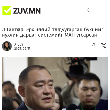
Л.Гантөмөр: Эрх чөлөөний төлөө дуугарсан бүхнийг
нухчин дардаг системийг МАН угсарсан
Х.ЕСҮ
2025/06/17