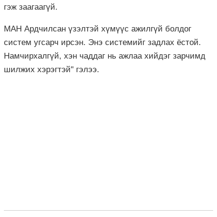
гэж заагаагүй.
МАН Ардчилсан үзэлтэй хүмүүс ажилгүй болдог
систем угсарч ирсэн. Энэ
системийг задлах ёстой.
Намчирхалгүй, хэн чаддаг нь ажлаа хийдэг зарчимд
шилжих хэрэгтэй" гэлээ.