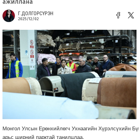
ажиллана
Г.ДОЛГОРСҮРЭН
2025/12/02
Монгол
Улсын
Ерөнхийлөгч
У
хнаагийн
Хүрэлсүхийн
Бү
арьс ширний парктай танилцлаа.