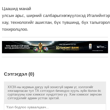
Цаашид
манай
у
лсын
арьс
,
ширний
салбарыг
хөгжүүлэхэд
Итали
йн
тэр
хау
,
технологийг
ашиглан
,
бүх
түвшинд
,
бүх
талыг
орол
тохиролцлоо.
Сэтгэгдэл (0)
ХХЗХ-ны журмын дагуу зүй зохисгүй зарим үг, хэллэгийг
хязгаарласан тул ТА сэтгэгдэл бичихдээ хууль зүйн болон ёс
суртахууны хэм хэмжээг хүндэтгэнэ үү. Хэм хэмжээг зөрчсөн
сэтгэгдэлийг админ устгах эрхтэй.