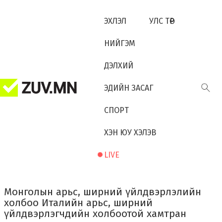
ЭХЛЭЛ
УЛС ТӨР
НИЙГЭМ
ДЭЛХИЙ
ЭДИЙН ЗАСАГ
СПОРТ
ХЭН ЮУ ХЭЛЭВ
LIVE
Монголын арьс, ширний үйлдвэрлэлийн
холбоо Италийн арьс, ширний
үйлдвэрлэгчдийн холбоотой хамтран