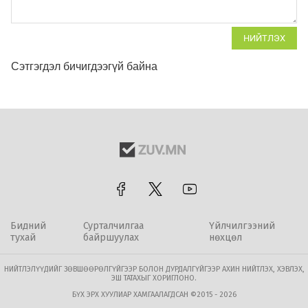
НИЙТЛЭХ
Сэтгэгдэл бичигдээгүй байна
Бидний
Сурталчилгаа
Үйлчилгээний
тухай
байршуулах
нөхцөл
НИЙТЛЭЛҮҮДИЙГ ЗӨВШӨӨРӨЛГҮЙГЭЭР БОЛОН ДУРДАЛГҮЙГЭЭР АХИН НИЙТЛЭХ, ХЭВЛЭХ,
ЭШ ТАТАХЫГ ХОРИГЛОНО.
БҮХ ЭРХ ХУУЛИАР ХАМГААЛАГДСАН ©2015 - 2026