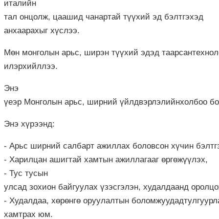
италийн
тал
онцолж
,
цаашид
чанартай
түүхий
эд
бэлтгэх
эд
анхаарахыг
хүслээ.
Мөн
м
онгол
ын
арьс
,
ширэн
түүхий
эдэд
таарсан
технол
илэрхийллээ.
Энэ
үеэр
Монголын
арьс
,
ширний
үйлдвэрлэлийн
холбоо
бо
Энэ хүрээнд
:
-
Арьс
ширний
салбарт
ажиллах
боловсон
хүч
и
н
бэлтг
-
Харилцан
ашигтай
хамтын
ажиллагааг
өргөжүүлэх
,
-
Тус тусын
улсад
зохион
байгуула
х
үзэсгэлэн
,
худалдаанд
оролцо
-
Х
удалдаа
,
хөрөнгө
оруулалтын
боломжуудад
тулгуурл
хамтрах юм.