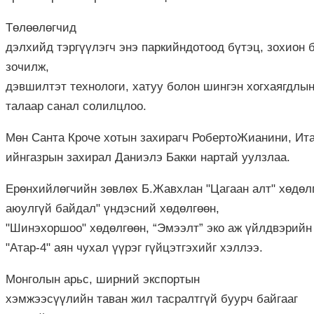
Төлөөлөгчид
д
элхийд
тэргүүлэгч
энэ
паркийн
дотоод
бүтэц
,
зохион
зочилж,
д
эвшилтэт
технологи
,
хатуу
болон
шингэн
хог
хаягдлы
талаар
санал
солилцлоо
.
Мөн
Санта
Кроче
хотын
захирагч
Роберто
Жианини
,
Ит
ийн
газрын
з
ахирал
Даниэлэ
Бакки
нартай
уулзлаа.
Ерөнхийлөгчийн
зөвлөх
Б.Жавхлан
"
Цагаан
алт
"
хөдөл
аюулгүй байдал
"
үндэсний хөдөлгөөн
,
"
Шинэ
хоршоо
"
хөдөлгөөн
,
“
Эмээлт
”
эко
аж
үйл
двэрийн
"Атар-4"
аян
чухал үүрэг гүйцэтгэхийг
хэллээ.
Монголын
арьс
,
ширний
экспорт
ын
хэмжээ
сүүлийн
таван
жил
тасралтгүй
буурч байгааг