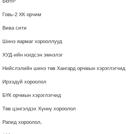
БӨҮР
Говь-2 ХК орчим
Вива сити
Шинэ яармаг хорооллууд
ХУД-ийн нэгдсэн эмнэлэг
Нийслэлийн шинэ төв Хангард орчмын хэрэглэгчид
Ирээдүй хороолол
БҮК орчмын хэрэглэгчид
Төв цэнгэлдэх Хүннү хороолол
Рапид хороолол,