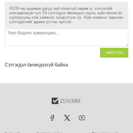
ХХЗХ-ны журмын дагуу зүй зохисгүй зарим үг, хэллэгийг
хязгаарласан тул ТА сэтгэгдэл бичихдээ хууль зүйн болон ёс
суртахууны хэм хэмжээг хүндэтгэнэ үү. Хэм хэмжээг зөрчсөн
сэтгэгдэлийг админ устгах эрхтэй.
НИЙТЛЭХ
Сэтгэгдэл бичигдээгүй байна