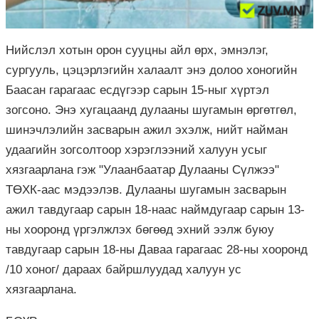
Нийслэл хотын орон сууцны айл өрх, эмнэлэг,
сургууль, цэцэрлэгийн халаалт энэ долоо хоногийн
Баасан гарагаас есдүгээр сарын 15-ныг хүртэл
зогсоно. Энэ хугацаанд дулааны шугамын өргөтгөл,
шинэчлэлийн засварын ажил эхэлж, нийт найман
удаагийн зогсолтоор хэрэглээний халуун усыг
хязгаарлана гэж "Улаанбаатар Дулааны Сүлжээ"
ТӨХК-аас мэдээлэв. Дулааны шугамын засварын
ажил тавдугаар сарын 18-наас наймдугаар сарын 13-
ны хооронд үргэлжлэх бөгөөд эхний ээлж буюу
тавдугаар сарын 18-ны Даваа гарагаас 28-ны хооронд
/10 хоног/ дараах байршлуудад халуун ус
хязгаарлана.