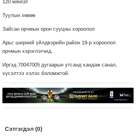
120 мянгат
Туулын хөвөө
Зайсан орчмын орон сууцны хороолол
Арьс ширний үйлдвэрийн район 19-р хороолол
орчмын хэрэглэгчид.
Иргэд 70047005 дугаарын утсанд хандаж санал,
хүсэлтээ хэлэх боломжтой.
Сэтгэгдэл (0)