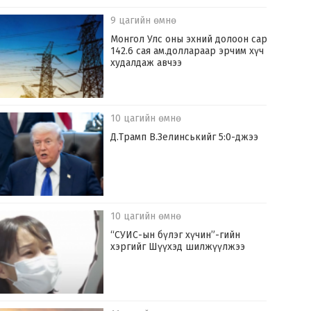
9 цагийн өмнө
Монгол Улс оны эхний долоон сард
142.6 сая ам.доллараар эрчим хүч
худалдаж авчээ
10 цагийн өмнө
Д.Трамп В.Зелинськийг 5:0-джээ
10 цагийн өмнө
“СУИС-ын бүлэг хүчин”-гийн
хэргийг Шүүхэд шилжүүлжээ