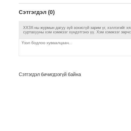
Сэтгэгдэл (0)
ХХЗХ-ны журмын дагуу зүй зохисгүй зарим үг, хэллэгийг хя
суртахууны хэм хэмжээг хүндэтгэнэ үү. Хэм хэмжээг зөрчсө
Сэтгэгдэл бичигдээгүй байна