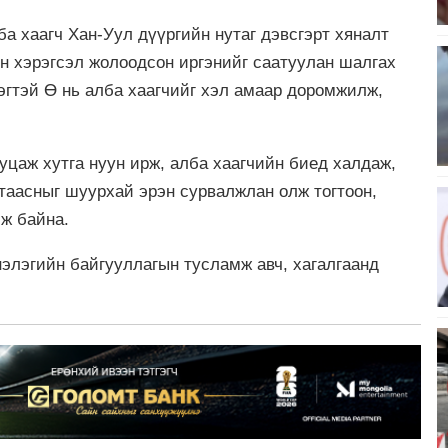
а хаагч Хан-Уул дүүргийн нутаг дэвсгэрт хяналт
н хэрэгсэл жолоодсон иргэнийг саатуулан шалгах
эгтэй Ө нь алба хаагчийг хэл амаар доромжилж,
уцаж хутга нуун ирж, алба хаагчийн биед халдаж,
угтаасныг шуурхай эрэн сурвалжлан олж тогтоон,
ж байна.
элэгийн байгууллагын тусламж авч, хагалгаанд