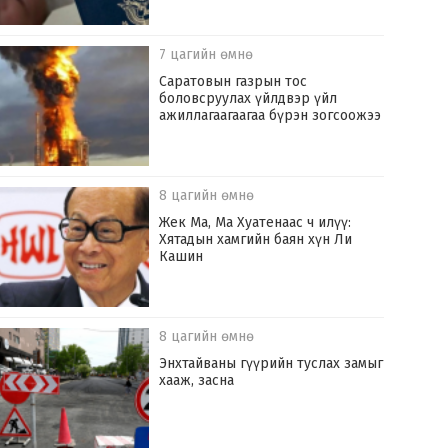
7 цагийн өмнө
Саратовын газрын тос
боловсруулах үйлдвэр үйл
ажиллагаагаагаа бүрэн зогсоожээ
8 цагийн өмнө
Жек Ма, Ма Хуатенаас ч илүү:
Хятадын хамгийн баян хүн Ли
Кашин
8 цагийн өмнө
Энхтайваны гүүрийн туслах замыг
хааж, засна