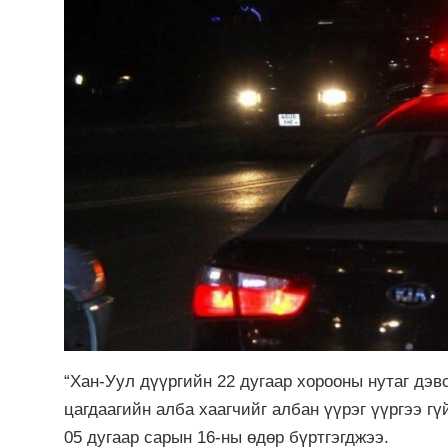
“Хан-Уул дүүргийн 22 дугаар хорооны нутаг дэ
цагдаагийн алба хаагчийг албан үүрэг үүргээ гү
05 дугаар сарын 16-ны өдөр бүртгэгджээ.