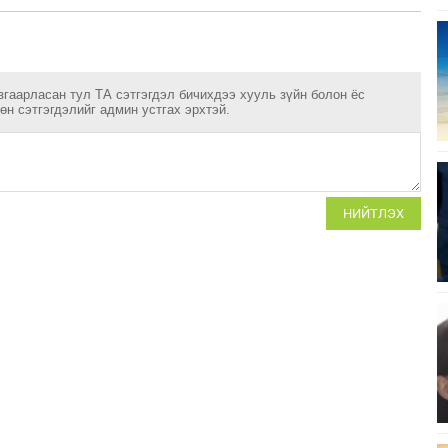
згаарласан тул ТА сэтгэгдэл бичихдээ хууль зүйн болон ёс
н сэтгэгдэлийг админ устгах эрхтэй.
НИЙТЛЭХ