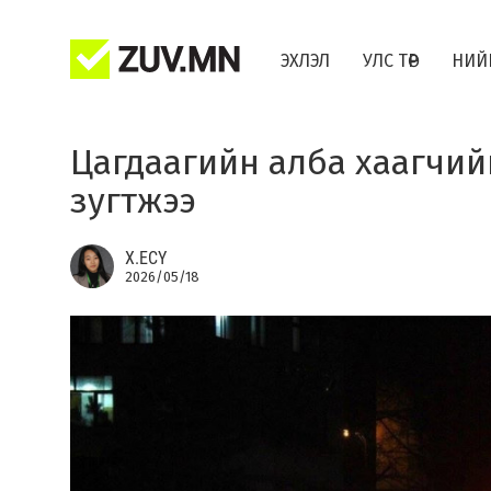
ЭХЛЭЛ
УЛС ТӨР
НИЙ
Цагдаагийн алба хаагчийг
зугтжээ
Х.ЕСҮ
2026/05/18