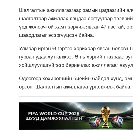
Шалгалтын ажиллагаагаар замын цагдаагийн алб
шалгалтаар ажиллах явцдаа согтуугаар тээврий
үед жолоочтой хамт зорчиж явсан 47 настай, эр
шаардлагыг эсэргүүцсэн байна.
Улмаар иргэн Ө гэртээ харихаар явсан боловч б
гурван удаа хутгалжээ. Ө нь хэргийн газраас з
хойшлуулшгүйгээр баривчлах ажиллагааг явуул
Одоогоор хохирогчийн биеийн байдал хүнд, эмн
орсон. Шалгалтын ажиллагаа үргэлжилж байна.