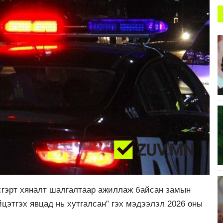
всгэрт хяналт шалгалтаар ажиллаж байсан замын
йцэтгэх явцад нь хутгалсан” гэх мэдээлэл 2026 оны