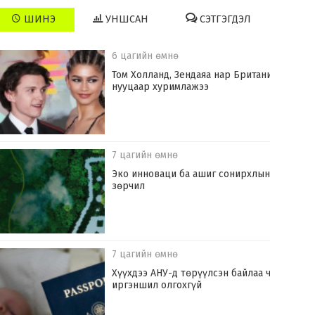
ШИНЭ
УНШСАН
СЭТГЭГДЭЛ
6 цагийн өмнө
Том Холланд, Зендаяа нар Британид
нууцаар хуримлажээ
7 цагийн өмнө
Эко инноваци ба ашиг сонирхлын
зөрчил
7 цагийн өмнө
Хүүхдээ АНУ-д төрүүлсэн байлаа ч
иргэншил олгохгүй