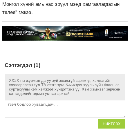
Монгол хүний амь нас эрүүл мэнд хамгаалагдахын
төлөө" гэжээ.
Сэтгэгдэл (1)
ХХЗХ-ны журмын дагуу зүй зохисгүй зарим үг, хэллэгийг
хязгаарласан тул ТА сэтгэгдэл бичихдээ хууль зүйн болон ёс
суртахууны хэм хэмжээг хүндэтгэнэ үү. Хэм хэмжээг зөрчсөн
сэтгэгдэлийг админ устгах эрхтэй.
НИЙТЛЭХ