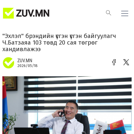
"Эхлэл" брэндийн үүсгэн үүсгэн байгуулагч
Ч.Батзаяа 103 төвд 20 сая төгрөг
хандивлажээ
ZUV.MN
2026/05/18