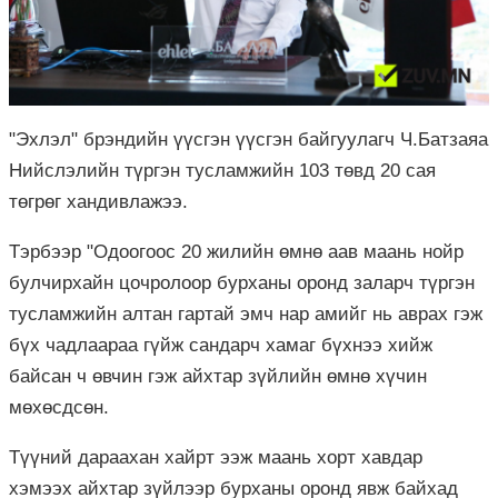
"Эхлэл" брэндийн үүсгэн үүсгэн байгуулагч Ч.Батзаяа
Нийслэлийн түргэн тусламжийн 103 төвд 20 сая
төгрөг хандивлажээ.
Тэрбээр "Одоогоос 20 жилийн өмнө аав маань нойр
булчирхайн цочролоор бурханы оронд заларч түргэн
тусламжийн алтан гартай эмч нар амийг нь аврах гэж
бүх чадлаараа гүйж сандарч хамаг бүхнээ хийж
байсан ч өвчин гэж айхтар зүйлийн өмнө хүчин
мөхөсдсөн.
Түүний дараахан хайрт ээж маань хорт хавдар
хэмээх айхтар зүйлээр бурханы оронд явж байхад