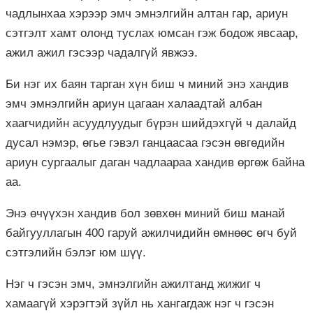
чадлынхаа хэрээр эмч эмнэлгийн алтан гар, ариун
сэтгэлт хамт олонд туслах юмсан гэж бодож явсаар,
ажил ажил гэсээр чадалгүй явжээ.
Би нэг их баян тарган хүн биш ч миний энэ хандив
эмч эмнэлгийн ариун цагаан халаадтай албан
хаагчидийн асуудлуудыг бүрэн шийдэхгүй ч далайд
дусал нэмэр, өгье гэвэл ганцаасаа гэсэн өвгөдийн
ариун сургаалыг даган чадлаараа хандив өргөж байна
аа.
Энэ өчүүхэн хандив бол зөвхөн миний биш манай
байгууллагын 400 гаруй ажилчидийн өмнөөс өгч буй
сэтгэлийн бэлэг юм шүү.
Нэг ч гэсэн эмч, эмнэлгийн ажилтанд жижиг ч
хамаагүй хэрэгтэй зүйл нь хангагдаж нэг ч гэсэн