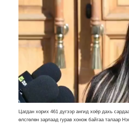
Цагдан хорих 461 дүгээр ангид хоёр дахь сарда
өлсгөлөн зарлаад гурав хонож байгаа талаар Нэ