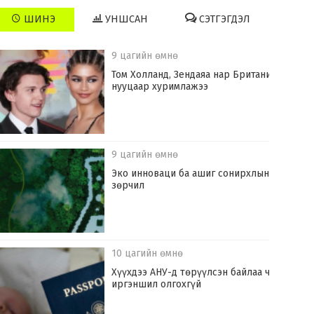
ШИНЭ
УНШСАН
СЭТГЭГДЭЛ
9 цагийн өмнө
Том Холланд, Зендаяа нар Британид
нууцаар хуримлажээ
9 цагийн өмнө
Эко инноваци ба ашиг сонирхлын
зөрчил
10 цагийн өмнө
Хүүхдээ АНУ-д төрүүлсэн байлаа ч
иргэншил олгохгүй