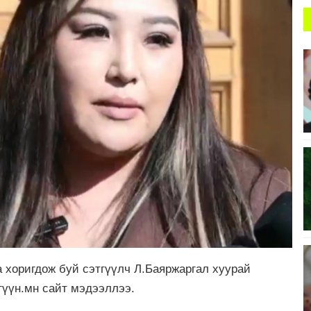
а хоригдож буй сэтгүүлч Л.Баяржаргал хуурай
гүүн.мн сайт мэдээллээ.