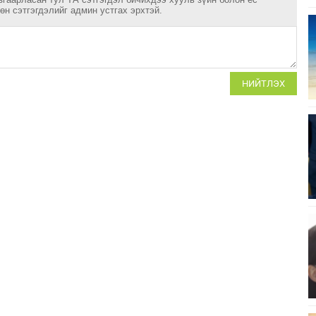
н сэтгэгдэлийг админ устгах эрхтэй.
НИЙТЛЭХ