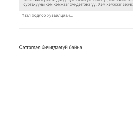
суртахууны хэм хэмжээг хүндэтгэнэ үү. Хэм хэмжээг зөрчсө
Сэтгэгдэл бичигдээгүй байна