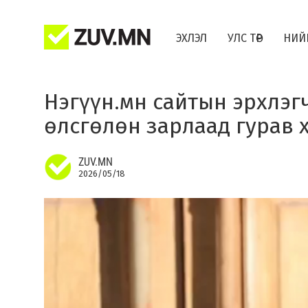
ЭХЛЭЛ
УЛС ТӨР
НИЙ
Нэгүүн.мн сайтын эрхлэг
өлсгөлөн зарлаад гурав 
ZUV.MN
2026/05/18