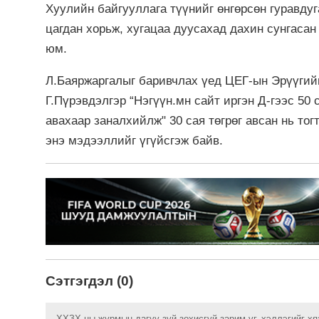
Хуулийн байгууллага түүнийг өнгөрсөн гуравдуг
цагдан хорьж, хугацаа дуусахад дахин сунгаса
юм.
Л.Баяржаргалыг баривчлах үед ЦЕГ-ын Эрүүгий
Г.Пүрэвдэлгэр “Нэгүүн.мн сайт иргэн Д-гээс 50 
авахаар заналхийлж" 30 сая төгрөг авсан нь то
энэ мэдээллийг үгүйсгэж байв.
Сэтгэгдэл (0)
ХХЗХ-ны журмын дагуу зүй зохисгүй зарим үг, хэллэгийг хя