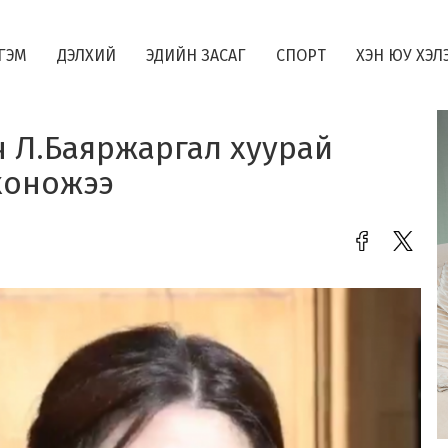
ГЭМ
ДЭЛХИЙ
ЭДИЙН ЗАСАГ
СПОРТ
ХЭН ЮУ ХЭЛ
ч Л.Баяржаргал хуурай
хоножээ