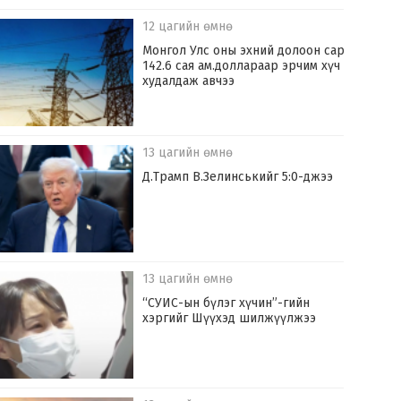
12 цагийн өмнө
Монгол Улс оны эхний долоон сард
142.6 сая ам.доллараар эрчим хүч
худалдаж авчээ
13 цагийн өмнө
Д.Трамп В.Зелинськийг 5:0-джээ
13 цагийн өмнө
“СУИС-ын бүлэг хүчин”-гийн
хэргийг Шүүхэд шилжүүлжээ