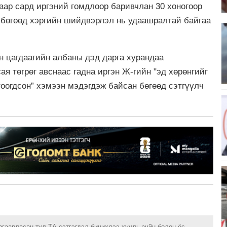
аар сард иргэний гомдлоор баривчлан 30 хоногоор
н бөгөөд хэргийн шийдвэрлэл нь удаашралтай байгаа
н цагдаагийн албаны дэд дарга хурандаа
сая төгрөг авснаас гадна иргэн Ж-гийн "эд хөрөнгийг
гтоогдсон” хэмээн мэдэгдэж байсан бөгөөд сэтгүүлч
згаарласан тул ТА сэтгэгдэл бичихдээ хууль зүйн болон ёс