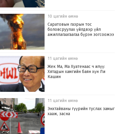
10 цагийн өмнө
Саратовын газрын тос
боловсруулах үйлдвэр үйл
ажиллагаагаагаа бүрэн зогсоожээ
11 цагийн өмнө
Жек Ма, Ма Хуатенаас ч илүү:
Хятадын хамгийн баян хүн Ли
Кашин
11 цагийн өмнө
Энхтайваны гүүрийн туслах замыг
хааж, засна