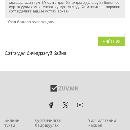
хязгаарласан тул ТА сэтгэгдэл бичихдээ хууль зүйн болон ёс
суртахууны хэм хэмжээг хүндэтгэнэ үү. Хэм хэмжээг зөрчсөн
сэтгэгдэлийг админ устгах эрхтэй.
НИЙТЛЭХ
Сэтгэгдэл бичигдээгүй байна
Бидний
Сурталчилгаа
Үйлчилгээний
тухай
байршуулах
нөхцөл