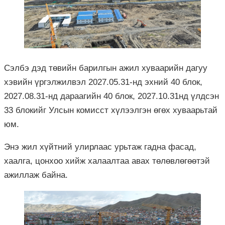
Сэлбэ дэд төвийн барилгын ажил хуваарийн дагуу
хэвийн үргэлжилвэл 2027.05.31-нд эхний 40 блок,
2027.08.31-нд дараагийн 40 блок, 2027.10.31нд үлдсэн
33 блокийг Улсын комисст хүлээлгэн өгөх хуваарьтай
юм.
Энэ жил хүйтний улирлаас урьтаж гадна фасад,
хаалга, цонхоо хийж халаалтаа авах төлөвлөгөөтэй
ажиллаж байна.