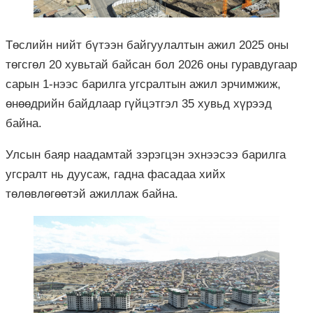
Төслийн нийт бүтээн байгуулалтын ажил 2025 оны
төгсгөл 20 хувьтай байсан бол 2026 оны гуравдугаар
сарын 1-нээс барилга угсралтын ажил эрчимжиж,
өнөөдрийн байдлаар гүйцэтгэл 35 хувьд хүрээд
байна.
Улсын баяр наадамтай зэрэгцэн эхнээсээ барилга
угсралт нь дуусаж, гадна фасадаа хийх
төлөвлөгөөтэй ажиллаж байна.