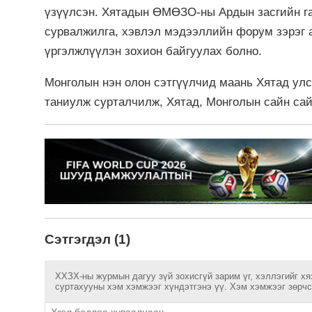
үзүүлсэн. Хятадын ӨМӨЗО-ны Ардын засгийн г
сурвалжилга, хэвлэл мэдээллийн форум зэрэг 
үргэлжлүүлэн зохион байгуулах болно.
Монголын нэн олон сэтгүүлчид маань Хятад ул
таниулж сурталчилж, Хятад, Монголын сайн сай
Сэтгэгдэл (1)
ХХЗХ-ны журмын дагуу зүй зохисгүй зарим үг, хэллэгийг хя
суртахууны хэм хэмжээг хүндэтгэнэ үү. Хэм хэмжээг зөрчсө