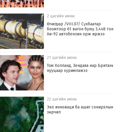
2 цагийн өмнө
Өчигдөр /VIII.07/ Сүхбаатар
боомтоор 61 вагон буюу 3,448 тонн
Аи-92 автобензин орж иржээ
21 цагийн өмнө
Том Холланд, Зендаяа нар Британид
нууцаар хуримлажээ
22 цагийн өмнө
Эко инноваци ба ашиг сонирхлын
зөрчил