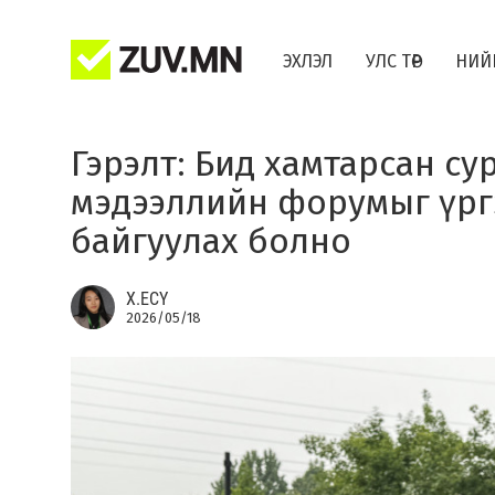
ЭХЛЭЛ
УЛС ТӨР
НИЙ
Гэрэлт: Бид хамтарсан су
мэдээллийн форумыг үрг
байгуулах болно
Х.ЕСҮ
2026/05/18