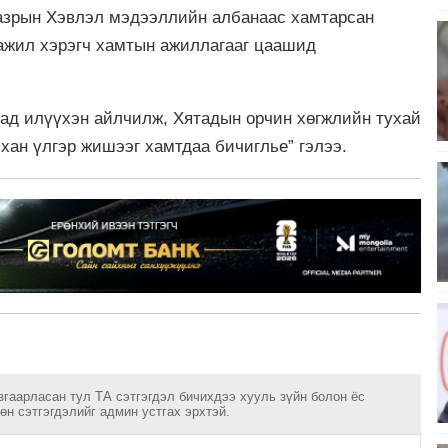
азрын Хэвлэл мэдээллийн албанаас хамтарсан
ажил хэрэгч хамтын ажиллагааг цаашид
сад илүүхэн айлчилж, Хятадын орчин хөгжлийн тухай
хан үлгэр жишээг хамтдаа бичиглье” гэлээ.
згаарласан тул ТА сэтгэгдэл бичихдээ хууль зүйн болон ёс
н сэтгэгдэлийг админ устгах эрхтэй.