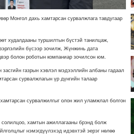
вөр Монгол дахь хамтарсан сурвалжлага тавдугаар
өөт худалдааны туршилтын бүстэй танилцаж,
вэрлэлийн бүсээр зочилж, Жүнжинь дата
вэр болон роботын компаниар зочилсон юм.
засгийн газрын хэвлэл мэдээллийн албаны гадаал
мтарсан сурвалжлагын үр дүнгийн талаар
 хамтарсан сурвалжилгыг олон жил уламжлал болгон
 солилцоо, хамтын ажиллагааны брэнд болж
ойлголцлыг нэмэгдүүлэхэд идэвхтэй эерэг нөлөө