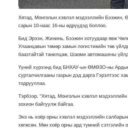
Хятад, Монголын хэвлэл мэдээллийн Бээжин, Ө
сарын 10-наас 16-ны өдрүүдэд боллоо.
Бид Эрээн, Жининь, Бээжин хотуудаар явж Чөл
Улаанцавын төмөр замын логистикийн төв үйлд
баазтайтай танилцаж, Шаоми автомашины үйлд
Үүний хүрээнд бид БНХАУ-ын ӨМӨЗО-ны Ардын 
сурталчилгааны газрын дэд дарга Гэрэлтээс ха
тодрууллаа.
Тэрбээр, “Хятад, Монголын хэвлэл мэдээллийн
зохион байгуулж байгаа.
Энэ нь хоёр орны хэвлэл мэдээллийн салбарын
хөгжсөн. Мөн хоёр орны ард түмний сэтгэлийн 