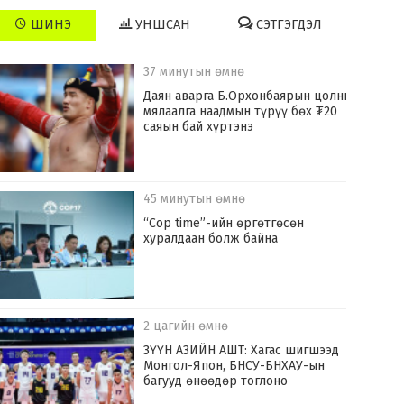
ШИНЭ
УНШСАН
СЭТГЭГДЭЛ
37 минутын өмнө
Даян аварга Б.Орхонбаярын цолны
мялаалга наадмын түрүү бөх ₮20
саяын бай хүртэнэ
45 минутын өмнө
“Cop time”-ийн өргөтгөсөн
хуралдаан болж байна
2 цагийн өмнө
ЗҮҮН АЗИЙН АШТ: Хагас шигшээд
Монгол-Япон, БНСУ-БНХАУ-ын
багууд өнөөдөр тоглоно