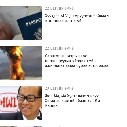
22 цагийн өмнө
Хүүхдээ АНУ-д төрүүлсэн байлаа ч
иргэншил олгохгүй
22 цагийн өмнө
Саратовын газрын тос
боловсруулах үйлдвэр үйл
ажиллагаагаагаа бүрэн зогсоожээ
23 цагийн өмнө
Жек Ма, Ма Хуатенаас ч илүү:
Хятадын хамгийн баян хүн Ли
Кашин