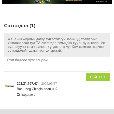
Сэтгэгдэл (1)
ХХЗХ-ны журмын дагуу зүй зохисгүй зарим үг, хэллэгийг
хязгаарласан тул ТА сэтгэгдэл бичихдээ хууль зүйн болон ёс
суртахууны хэм хэмжээг хүндэтгэнэ үү. Хэм хэмжээг зөрчсөн
сэтгэгдэлийг админ устгах эрхтэй.
НИЙТЛЭХ
202.21.107.47
2026/05/27
Bas l neg Chingis haan uu?
Хариулах