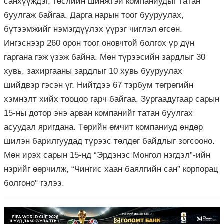
санхүүждэг, төслийн шинжтэй компаниудыг татан
буулгаж байгаа. Дарга нарын тоог бууруулах,
бүтээмжийг нэмэгдүүлэх үүрэг чиглэл өгсөн.
Ингэснээр 260 орон тоог оновчтой болгох үр дүн
гаргана гэж үзэж байна. Мөн түрээсийн зардлыг 30
хувь, захиргааны зардлыг 10 хувь бууруулах
шийдвэр гэсэн үг. Нийтдээ 67 тэрбум төгрөгийн
хэмнэлт хийх тооцоо гарч байгаа. Зургаадугаар сарын
15-ны дотор энэ арван компанийг татан буулгах
асуудал яригдана. Төрийн өмчит компаниуд өндөр
шилэн барилгуудад түрээс төлдөг байдлыг зогсооно.
Мөн ирэх сарын 15-нд “Эрдэнэс Монгол нэгдэл”-ийн
нэрийг өөрчилж, “Чингис хаан баялгийн сан” корпорац
болгоно" гэлээ.