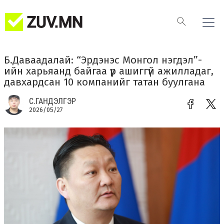
Б.Даваадалай: “Эрдэнэс Монгол нэгдэл”-
ийн харьяанд байгаа үр ашиггүй ажилладаг,
давхардсан 10 компанийг татан буулгана
С.ГАНДЭЛГЭР
2026/05/27