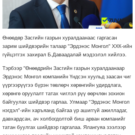
Өнөөдөр Засгийн газрын хуралдаанаас гаргасан
зарим шийдвэрийн талаар "Эрдэнэс Монгол" ХХК-ийн
гүйцэтгэх захирал Б.Даваадалай мэдээлэл хийлээ.
Тэрбээр "Өнөөдрийн Засгийн газрын хуралдаанаар
Эрдэнэс Монгол компанийн Үндсэн хуульд заасан чиг
үүргээрүүгээ бүрэн төвлөрч хөрөнгийн удирдлага,
хөрөнгө оруулалт татах чиглэл рүү өөрчлөн зохион
байгуулах шийдвэр гарлаа. Улмаар “Эрдэнэс Монгол
нэгдэл”-ийн харъяанд байгаа үр ашиггүй ажилладаг,
давхардсан, ач холбогдолтой биш арван компанийг
татан буулгах шийдвэр гаргалаа. Ялангуяа зээлээр