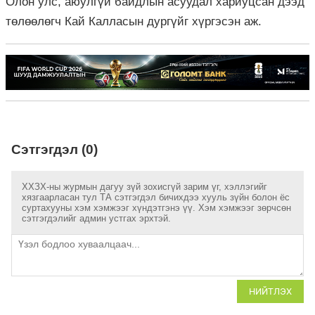
Олон улс, аюулгүй байдлын асуудал хариуцсан дээд
төлөөлөгч Кай Калласын дургүйг хүргэсэн аж.
Сэтгэгдэл (0)
ХХЗХ-ны журмын дагуу зүй зохисгүй зарим үг, хэллэгийг
хязгаарласан тул ТА сэтгэгдэл бичихдээ хууль зүйн болон ёс
суртахууны хэм хэмжээг хүндэтгэнэ үү. Хэм хэмжээг зөрчсөн
сэтгэгдэлийг админ устгах эрхтэй.
НИЙТЛЭХ