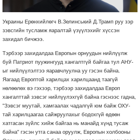
Украины Ерөнхийлөгч В.Зелинський Д.Трамп руу зэр
зэвсгийн тусламж яаралтай үзүүлэхийг хүссэн
захидал бичжээ.
Тэрбээр захидалдаа Европын орнуудын нийлүүлж
буй Патриот пуужингууд хангалтгүй байгаа тул АНУ-
ыг нийлүүлэлтээ яаравчлуулна уу гэсэн байна.
Яагаад Европтой харилцах харилцаанд таагүй
нөлөөлөх вэ гэхээр, тэрбээр захидалдаа Европ
хангалттай зэвсэг нийлүүлэхгүй байна гэснээс гадна,
"Зэвсэг муутай, хамгаалах чадалгүй юм байж ОХУ-
тай харилцаагаа сайжруулахыг бодохгүй өдөөн
хатгасан зүйлс хийж байгаа нь манайд хүнд тусаж
байна" гэсэн утга санаа оруулж, Европын холбооны