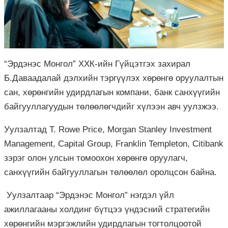
“Эрдэнэс Монгол” ХХК-ийн Гүйцэтгэх захирал
Б.Даваадалай дэлхийн тэргүүлэх хөрөнгө оруулалтын
сан, хөрөнгийн удирдлагын компани, банк санхүүгийн
байгууллагуудын төлөөлөгчдийг хүлээн авч уулзжээ.
Уулзалтад T. Rowe Price, Morgan Stanley Investment
Management, Capital Group, Franklin Templeton, Citibank
зэрэг олон улсын томоохон хөрөнгө оруулагч,
санхүүгийн байгууллагын төлөөлөл оролцсон байна.
Уулзалтаар “Эрдэнэс Монгол” нэгдэл үйл
ажиллагааны холдинг бүтцээ үндэсний стратегийн
хөрөнгийн мэргэжлийн удирдлагын тогтолцоотой