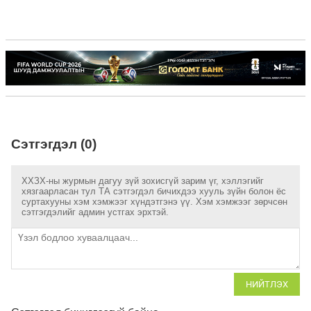
Сэтгэгдэл (0)
ХХЗХ-ны журмын дагуу зүй зохисгүй зарим үг, хэллэгийг
хязгаарласан тул ТА сэтгэгдэл бичихдээ хууль зүйн болон ёс
суртахууны хэм хэмжээг хүндэтгэнэ үү. Хэм хэмжээг зөрчсөн
сэтгэгдэлийг админ устгах эрхтэй.
НИЙТЛЭХ