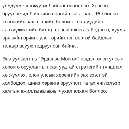
уялдуулж хөгжүүлж байгааг онцоллоо.
Хөрөнгө
оруулагчид баялгийн сангийн засаглал, IPO болон
хөрөнгийн зах зээлийн боломж, төслүүдийн
санхүүжилтийн бүтэц, critical minerals бодлого, хууль
эрх зүйн орчин, улс төрийн тогтвортой байдлын
талаар асууж тодруулсан байна .
Энэ уулзалт нь “Эрдэнэс Монгол” нэгдэл олон улсын
хөрөнгө оруулалтын сангуудтай стратегийн түншлэл
хөгжүүлэх, олон улсын хөрөнгийн зах зээлтэй
холбогдох, шинэ хөрөнгө оруулалт татах чиглэлээр
хамтын ажиллагаагааны чухал алхам боллоо.