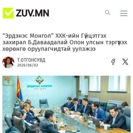
“Эрдэнэс Монгол” ХХК-ийн Гүйцэтгэх
захирал Б.Даваадалай Олон улсын тэргүүлэх
хөрөнгө оруулагчидтай уулзжээ
Т.ОТГОНСУВД
2026/06/03