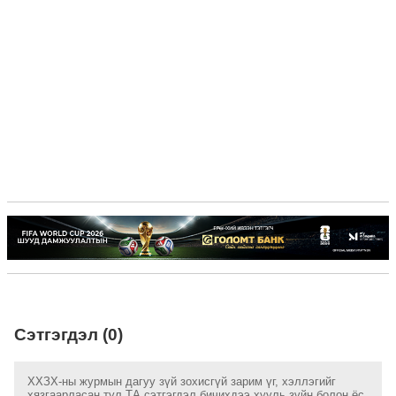
Сэтгэгдэл (0)
ХХЗХ-ны журмын дагуу зүй зохисгүй зарим үг, хэллэгийг
хязгаарласан тул ТА сэтгэгдэл бичихдээ хууль зүйн болон ёс