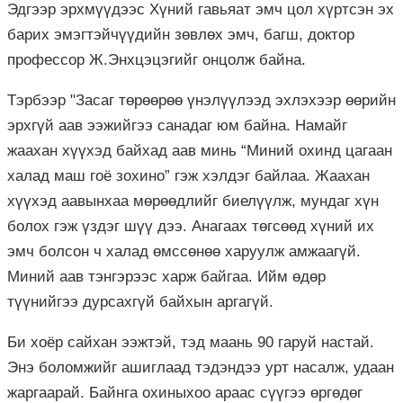
Эдгээр эрхмүүдээс Хүний гавьяат эмч цол хүртсэн эх
барих эмэгтэйчүүдийн зөвлөх эмч, багш, доктор
профессор Ж.Энхцэцэгийг онцолж байна.
Тэрбээр "Засаг төрөөрөө үнэлүүлээд эхлэхээр өөрийн
эрхгүй аав ээжийгээ санадаг юм байна. Намайг
жаахан хүүхэд байхад аав минь “Миний охинд цагаан
халад маш гоё зохино” гэж хэлдэг байлаа. Жаахан
хүүхэд аавынхаа мөрөөдлийг биелүүлж, мундаг хүн
болох гэж үздэг шүү дээ. Анагаах төгсөөд хүний их
эмч болсон ч халад өмссөнөө харуулж амжаагүй.
Миний аав тэнгэрээс харж байгаа. Ийм өдөр
түүнийгээ дурсахгүй байхын аргагүй.
Би хоёр сайхан ээжтэй, тэд маань 90 гаруй настай.
Энэ боломжийг ашиглаад тэдэндээ урт насалж, удаан
жаргаарай. Байнга охиныхоо араас сүүгээ өргөдөг