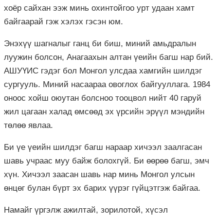
хоёр сайхан ээж минь охинтойгоо урт удаан хамт
байгаарай гэж хэлэх гэсэн юм.
Энэхүү шагналыг ганц би биш, миний амьдралын
луужин болсон, Анагаахын алтан үеийн багш нар бий.
АШУҮИС гэдэг бол Монгол улсдаа хамгийн шилдэг
сургууль. Миний насаараа овоглох байгууллага. 1984
оноос хойш оюутан болсноо тооцвол нийт 40 гаруй
жил цагаан халад өмсөөд эх үрсийн эрүүл мэндийн
төлөө явлаа.
Би үе үеийн шилдэг багш нараар хичээл заалгасан
шавь учраас муу байж болохгүй. Би өөрөө багш, эмч
хүн. Хичээл заасан шавь нар минь Монгол улсын
өнцөг булан бүрт эх барих үүрэг гүйцэтгэж байгаа.
Намайг үргэлж ажилтай, зорилотой, хүсэл