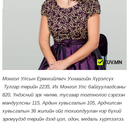
Монгол Улсын Ерөнхийлөгч Ухнаагийн Хүрэлсүх
Тулгар төрийн 2235, Их Монгол Улс байгуулагдсаны
820, Үндэсний эрх чөлөө, тусгаар тогтнолоо сэргээн
мандуулсны 115, Ардын хувьсгалын 105, Ардчилсан
хувьсгалын 36 жилийн ойг тохиолдуулан нэр бүхий
эрхмүүдэд төрийн дээд цол, одон, медаль хүртээлээ.