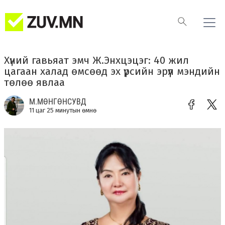
Хүний гавьяат эмч Ж.Энхцэцэг: 40 жил
цагаан халад өмсөөд эх үрсийн эрүүл мэндийн
төлөө явлаа
М.МӨНГӨНСУВД
11 цаг 25 минутын өмнө