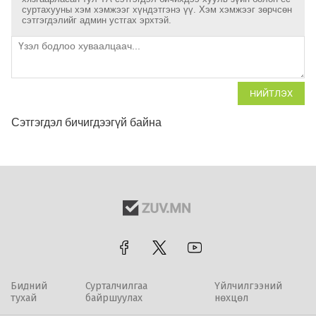
суртахууны хэм хэмжээг хүндэтгэнэ үү. Хэм хэмжээг зөрчсөн
сэтгэгдэлийг админ устгах эрхтэй.
НИЙТЛЭХ
Сэтгэгдэл бичигдээгүй байна
Бидний
Сурталчилгаа
Үйлчилгээний
тухай
байршуулах
нөхцөл