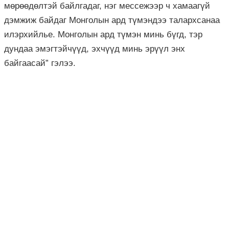
мөрөөдөлтэй байлгадаг, нэг мессежээр ч хамаагүй
дэмжиж байдаг Монголын ард түмэндээ талархсанаа
илэрхийлье. Монголын ард түмэн минь бүгд, тэр
дундаа эмэгтэйчүүд, эхчүүд минь эрүүл энх
байгаасай” гэлээ.