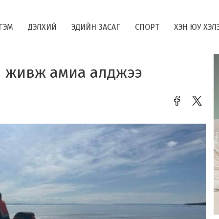
ГЭМ
ДЭЛХИЙ
ЭДИЙН ЗАСАГ
СПОРТ
ХЭН ЮУ ХЭЛ
н живж амиа алджээ