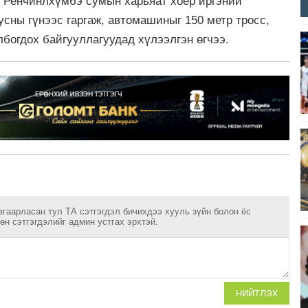
 Ренчинлхүмбэ сумын харьяат хоёр иргэний
усны гүнээс гаргаж, автомашиныг 150 метр тросс,
лбогдох байгууллагуудад хүлээлгэн өгчээ.
згаарласан тул ТА сэтгэгдэл бичихдээ хууль зүйн болон ёс
н сэтгэгдэлийг админ устгах эрхтэй.
НИЙТЛЭХ