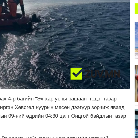
х 4-р багийн “Эх хар усны рашаан” гэдэг газар
иргэн Хөвсгөл нуурын мөсөн дээгүүр зорчиж яваад
ын 09-ний өдрийн 04:30 цагт Онцгой байдлын газар