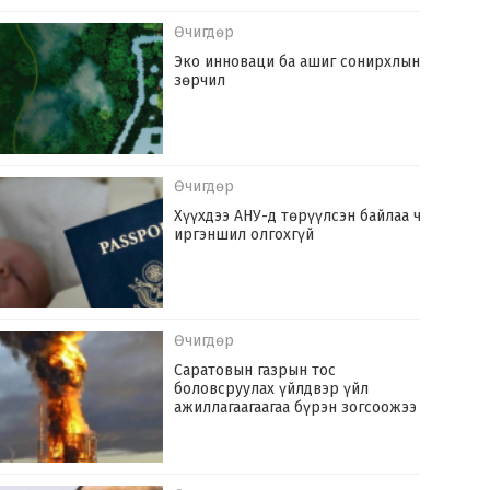
Өчигдөр
Эко инноваци ба ашиг сонирхлын
зөрчил
Өчигдөр
Хүүхдээ АНУ-д төрүүлсэн байлаа ч
иргэншил олгохгүй
Өчигдөр
Саратовын газрын тос
боловсруулах үйлдвэр үйл
ажиллагаагаагаа бүрэн зогсоожээ