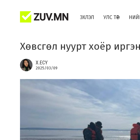
ЭХЛЭЛ
УЛС ТӨР
НИЙ
Хөвсгөл нуурт хоёр иргэ
Х.ЕСҮ
2025/03/09