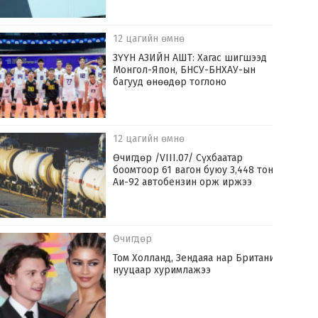
12 цагийн өмнө
ЗҮҮН АЗИЙН АШТ: Хагас шигшээд
Монгол-Япон, БНСУ-БНХАУ-ын
багууд өнөөдөр тоглоно
12 цагийн өмнө
Өчигдөр /VIII.07/ Сүхбаатар
боомтоор 61 вагон буюу 3,448 тонн
Аи-92 автобензин орж иржээ
Өчигдөр
Том Холланд, Зендаяа нар Британид
нууцаар хуримлажээ