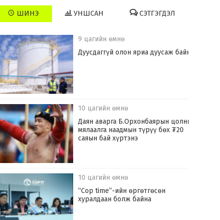
ШИНЭ
УНШСАН
СЭТГЭГДЭЛ
9 цагийн өмнө
Дуусдаггүй олон яриа дуусаж байна
10 цагийн өмнө
Даян аварга Б.Орхонбаярын цолны
мялаалга наадмын түрүү бөх ₮20
саяын бай хүртэнэ
10 цагийн өмнө
“Cop time”-ийн өргөтгөсөн
хуралдаан болж байна