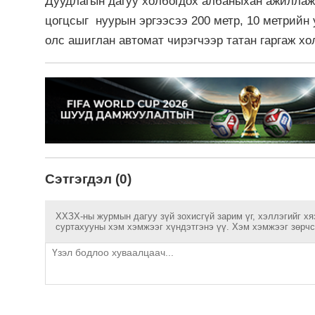
Дуудлагын дагуу холбогдох албаныхан ажиллаж
цогцсыг нуурын эргээсээ 200 метр, 10 метрийн 
олс ашиглан автомат чирэгчээр татан гаргаж хо
Сэтгэгдэл (0)
ХХЗХ-ны журмын дагуу зүй зохисгүй зарим үг, хэллэгийг хя
суртахууны хэм хэмжээг хүндэтгэнэ үү. Хэм хэмжээг зөрчсө