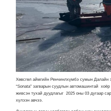
Хөвсгөл аймгийн Ренчинлхүмбэ сумын Далайн за
“Sonata” загварын суудлын автомашинтай хоёр 
живсэн тухай дуудлагыг 2025 оны 03 дугаар сар
хүлээн авчээ.