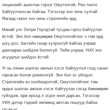
лицензийг ашиглах гэрээг Оюутолгой, Рио тинто
байгуулчихсан байгаа. Тэгэхээр энэ чинь хулгай.
Яагаад гэвэл энэ чинь стратегийн орд.
Манай улс Онтри Гоулдтай тусдаа гэрээ байгуулах
ёстой. Энэ бол нөөцөөрөө Оюутолгойгоос ч том орд
шүү дээ. Засгийн газар хүчрэхгүй байгаа учраас
дангаараа шийдэж болохгүй. Тийм учраас УИХ энэ
асуудлыг шийдэх ёстой.
Уг нь хянан шалгах ажлын хэсэг байгуулъя гээд санал
гаргасан болов дэмжээгүй. Энэ бол эс үйлдэл.
Стратегийн ач холбогдолтой, Оюутолгойгоос том
ордыг шалгах ажлын хэсэг байгуулах гэхэд бөөнөөрөө
гүйлдэж, орж ирээд л эсрэг кноп дарсан. Тэгэхээр
УИХ дотор тэдний нөлөөнд автсан гишүүд байна
гэсэн үг.