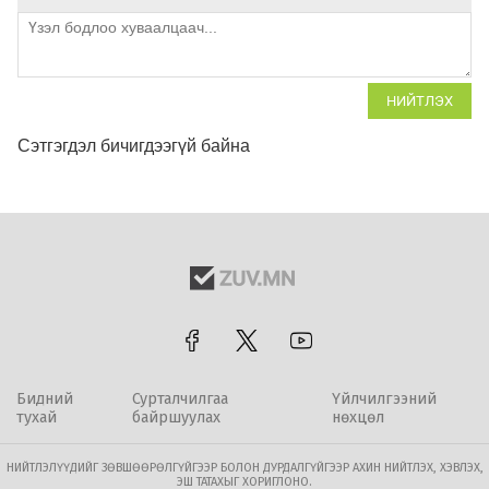
НИЙТЛЭХ
Сэтгэгдэл бичигдээгүй байна
Бидний
Сурталчилгаа
Үйлчилгээний
тухай
байршуулах
нөхцөл
НИЙТЛЭЛҮҮДИЙГ ЗӨВШӨӨРӨЛГҮЙГЭЭР БОЛОН ДУРДАЛГҮЙГЭЭР АХИН НИЙТЛЭХ, ХЭВЛЭХ,
ЭШ ТАТАХЫГ ХОРИГЛОНО.