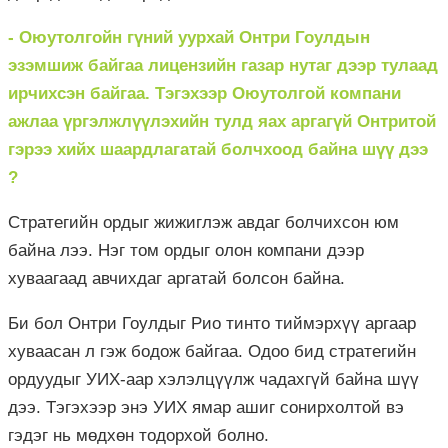
- Оюутолгойн гүний уурхай Онтри Гоулдын
эзэмшиж байгаа лицензийн газар нутаг дээр тулаад
ирчихсэн байгаа. Тэгэхээр Оюутолгой компани
ажлаа үргэлжлүүлэхийн тулд яах аргагүй Онтритой
гэрээ хийх шаардлагатай болчхоод байна шүү дээ
?
Стратегийн ордыг жижиглэж авдаг болчихсон юм
байна лээ. Нэг том ордыг олон компани дээр
хуваагаад авчихдаг аргатай болсон байна.
Би бол Онтри Гоулдыг Рио тинто тиймэрхүү аргаар
хуваасан л гэж бодож байгаа. Одоо бид стратегийн
ордуудыг УИХ-аар хэлэлцүүлж чадахгүй байна шүү
дээ. Тэгэхээр энэ УИХ ямар ашиг сонирхолтой вэ
гэдэг нь мөдхөн тодорхой болно.