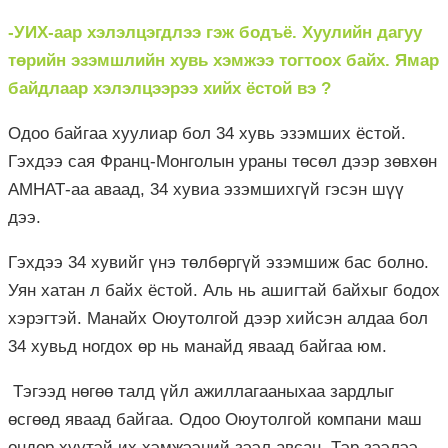
-УИХ-аар хэлэлцэгдлээ гэж бодъё. Хуулийн дагуу
төрийн эзэмшлийн хувь хэмжээ тогтоох байх. Ямар
байдлаар хэлэлцээрээ хийх ёстой вэ ?
Одоо байгаа хуулиар бол 34 хувь эзэмших ёстой.
Гэхдээ сая Франц-Монголын ураны төсөл дээр зөвхөн
АМНАТ-аа аваад, 34 хувиа эзэмшихгүй гэсэн шүү
дээ.
Гэхдээ 34 хувийг үнэ төлбөргүй эзэмшиж бас болно.
Уян хатан л байх ёстой. Аль нь ашигтай байхыг бодох
хэрэгтэй. Манайх Оюутолгой дээр хийсэн алдаа бол
34 хувьд ногдох өр нь манайд яваад байгаа юм.
Тэгээд нөгөө талд үйл ажиллагааныхаа зардлыг
өсгөөд яваад байгаа. Одоо Оюутолгой компани маш
өндөр хүүтэй их хэмжээний зээл авсан. Тэр зээлээ