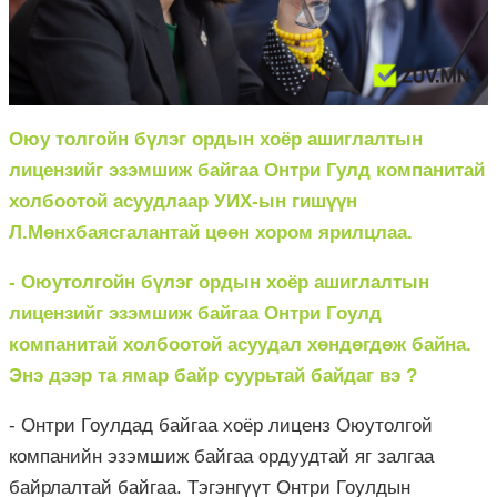
Оюу толгойн бүлэг ордын хоёр ашиглалтын
лицензийг эзэмшиж байгаа Онтри Гулд компанитай
холбоотой асуудлаар УИХ-ын гишүүн
Л.Мөнхбаясгалантай цөөн хором ярилцлаа.
- Оюутолгойн бүлэг ордын хоёр ашиглалтын
лицензийг эзэмшиж байгаа Онтри Гоулд
компанитай холбоотой асуудал хөндөгдөж байна.
Энэ дээр та ямар байр суурьтай байдаг вэ ?
- Онтри Гоулдад байгаа хоёр лиценз Оюутолгой
компанийн эзэмшиж байгаа ордуудтай яг залгаа
байрлалтай байгаа. Тэгэнгүүт Онтри Гоулдын