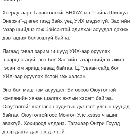
Хоёрдугаарт Тавантолгойг БНХАУ-ын "Чайна Шинхуа
Энержи"-д өгөх гээд байх үед УИХ мэдэхгүй, Засгийн
газар шийднэ гэж байсантай адилхан асуудал дахиж
давтагдаж болзошгүй байна.
Яагаад гэвэл зарим гишүүд УИХ-аар оруулах
шаардлагагүй, энэ бол Засгийн газар шийдэх ажил
гэсэн юм яриад яваад байгаа. Ц.Туваан сайд бол
УИХ-аар оруулах ёстой гэж хэлсэн.
Энэ бол маш том асуудал. Би өөрөө Оюутолгой
компанийн хянан шалгах ажлын хэсэгт байгаа.
Оюутолгойг шалгасан аудитын дүгнэлт улсын нууцад
байгаа. Оюутолгойгоос Монгол Улс хэзээ ч ашиг
авахгүй. Хохироод үлдэнэ. Тэгэхээр Онтри Гоулд
дээр давтагдах эрсдэлтэй.