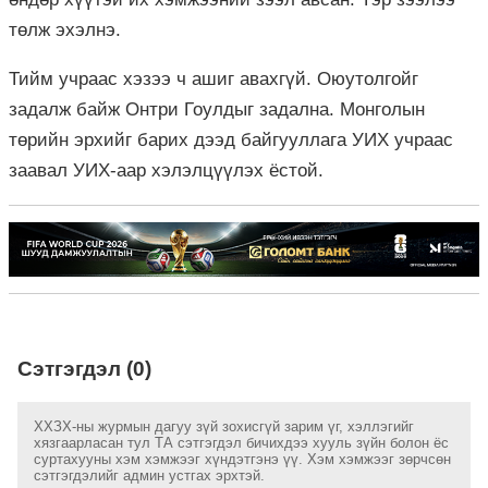
төлж эхэлнэ.
Тийм учраас хэзээ ч ашиг авахгүй. Оюутолгойг
задалж байж Онтри Гоулдыг задална. Монголын
төрийн эрхийг барих дээд байгууллага УИХ учраас
заавал УИХ-аар хэлэлцүүлэх ёстой.
Сэтгэгдэл (0)
ХХЗХ-ны журмын дагуу зүй зохисгүй зарим үг, хэллэгийг
хязгаарласан тул ТА сэтгэгдэл бичихдээ хууль зүйн болон ёс
суртахууны хэм хэмжээг хүндэтгэнэ үү. Хэм хэмжээг зөрчсөн
сэтгэгдэлийг админ устгах эрхтэй.