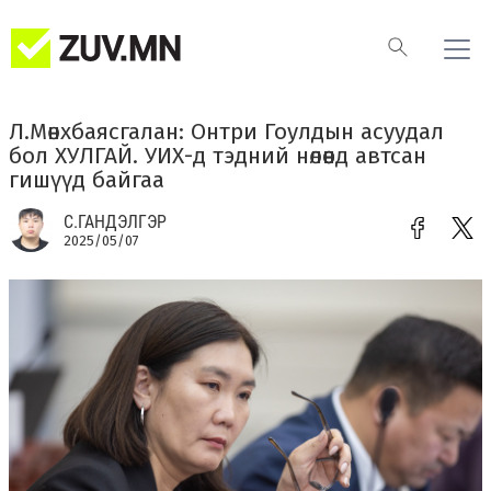
Л.Мөнхбаясгалан: Онтри Гоулдын асуудал
бол ХУЛГАЙ. УИХ-д тэдний нөлөөнд автсан
гишүүд байгаа
С.ГАНДЭЛГЭР
2025/05/07