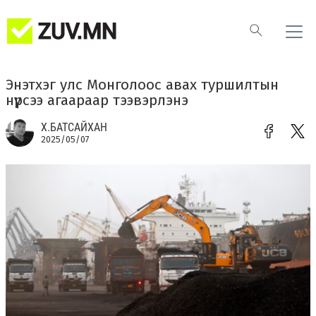
Энэтхэг улс Монголоос авах туршилтын
нүүрсээ агаараар тээвэрлэнэ
Х.БАТСАЙХАН
2025/05/07