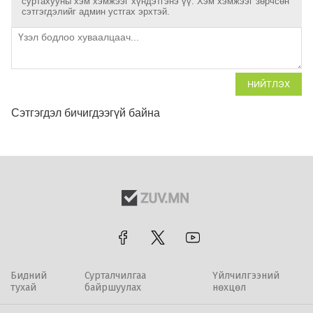
суртахууны хэм хэмжээг хүндэтгэнэ үү. Хэм хэмжээг зөрчсөн
сэтгэгдэлийг админ устгах эрхтэй.
НИЙТЛЭХ
Сэтгэгдэл бичигдээгүй байна
Бидний
Сурталчилгаа
Үйлчилгээний
тухай
байршуулах
нөхцөл