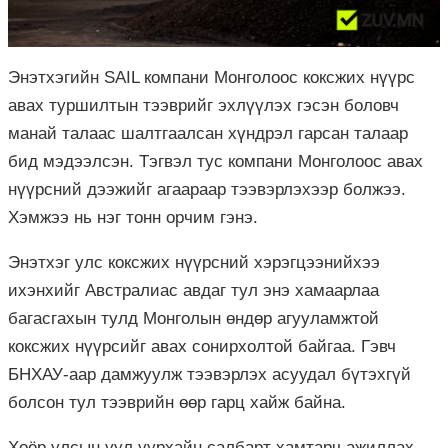
Энэтхэгийн SAIL компани Монголоос коксжих нүүрс
авах туршилтын тээврийг эхлүүлэх гэсэн боловч
манай талаас шалтгаалсан хүндрэл гарсан талаар
бид мэдээлсэн. Тэгвэл тус компани Монголоос авах
нүүрсний дээжийг агаараар тээвэрлэхээр болжээ.
Хэмжээ нь нэг тонн орчим гэнэ.
Энэтхэг улс коксжих нүүрсний хэрэгцээнийхээ
ихэнхийг Австралиас авдаг тул энэ хамаарлаа
багасгахын тулд Монголын өндөр агууламжтой
коксжих нүүрсийг авах сонирхолтой байгаа. Гэвч
БНХАУ-аар дамжуулж тээвэрлэх асуудал бүтэхгүй
болсон тул тээврийн өөр гарц хайж байна.
Хоёр улсын уул уурхайн салбарт хамтарч ажиллах