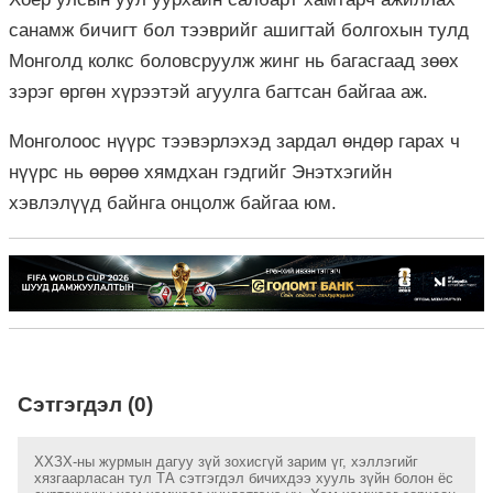
санамж бичигт бол тээврийг ашигтай болгохын тулд
Монголд колкс боловсруулж жинг нь багасгаад зөөх
зэрэг өргөн хүрээтэй агуулга багтсан байгаа аж.
Монголоос нүүрс тээвэрлэхэд зардал өндөр гарах ч
нүүрс нь өөрөө хямдхан гэдгийг Энэтхэгийн
хэвлэлүүд байнга онцолж байгаа юм.
Сэтгэгдэл (0)
ХХЗХ-ны журмын дагуу зүй зохисгүй зарим үг, хэллэгийг
хязгаарласан тул ТА сэтгэгдэл бичихдээ хууль зүйн болон ёс