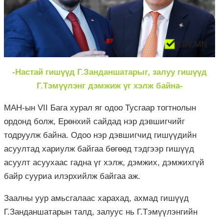
-Настай гишүүд Г.Занданшатарыг, залуу гишүүд
Г.Тэмүүлэнг дэмжиж үг хэлж байна-
МАН-ын VII Бага хурал яг одоо Тусгаар тогтнолын
ордонд болж, Ерөнхий сайдад нэр дэвшигчийг
тодруулж байна. Одоо нэр дэвшигчид гишүүдийн
асуултад хариулж байгаа бөгөөд тэдгээр гишүүд
асуулт асуухаас гадна үг хэлж, дэмжих, дэмжихгүй
байр сууриа илэрхийлж байгаа аж.
Заалны уур амьсгалаас харахад, ахмад гишүүд
Г.Занданшатарын талд, залуус нь Г.Тэмүүлэнгийн