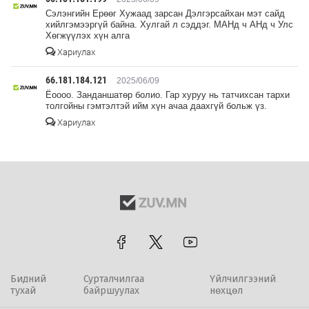
Сэлэнгийн Ерөөг Хужаад зарсан Дэлгэрсайхан мэт сайд
хийлгэмээргүй байна. Хулгай л сэддэг. МАНд ч АНд ч Улс
Хөгжүүлэх хүн алга
Хариулах
66.181.184.121
2025/06/09
Ёоооо. Занданшатөр болио. Гар хуруу нь татчихсан тархи
толгойны гэмтэлтэй ийм хүн ачаа даахгүй больж үз.
Хариулах
Бидний
Сурталчилгаа
Үйлчилгээний
тухай
байршуулах
нөхцөл