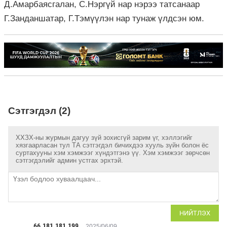
Д.Амарбаясгалан, С.Нэргүй нар нэрээ татсанаар
Г.Занданшатар, Г.Тэмүүлэн нар тунаж үлдсэн юм.
Сэтгэгдэл (2)
ХХЗХ-ны журмын дагуу зүй зохисгүй зарим үг, хэллэгийг
хязгаарласан тул ТА сэтгэгдэл бичихдээ хууль зүйн болон ёс
суртахууны хэм хэмжээг хүндэтгэнэ үү. Хэм хэмжээг зөрчсөн
сэтгэгдэлийг админ устгах эрхтэй.
НИЙТЛЭХ
66.181.181.199
2025/06/09