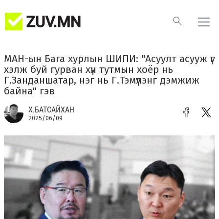
МАН-ын Бага хурлын ШИПИ: "Асуулт асууж үг
хэлж буй гурван хүн тутмын хоёр нь
Г.Занданшатар, нэг нь Г.Тэмүүлэнг дэмжиж
байна" гэв
Х.БАТСАЙХАН
2025/06/09