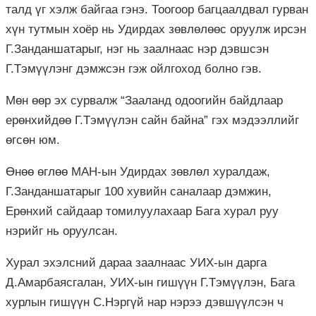
талд үг хэлж байгаа гэнэ. Тоогоор багцаалдвал гурван
хүн тутмын хоёр нь Удирдах зөвлөлөөс оруулж ирсэн
Г.Занданшатарыг, нэг нь заалнаас нэр дэвшсэн
Г.Тэмүүлэнг дэмжсэн гэж ойлгоход болно гэв.
Мөн өөр эх сурвалж “Зааланд одоогийн байдлаар
ерөнхийдөө Г.Тэмүүлэн сайн байна” гэх мэдээллийг
өгсөн юм.
Өнөө өглөө МАН-ын Удирдах зөвлөл хуралдаж,
Г.Занданшатарыг 100 хувийн саналаар дэмжин,
Ерөнхий сайдаар томилуулахаар Бага хурал руу
нэрийг нь оруулсан.
Хурал эхэлсний дараа заалнаас УИХ-ын дарга
Д.Амарбаясгалан, УИХ-ын гишүүн Г.Тэмүүлэн, Бага
хурлын гишүүн С.Нэргүй нар нэрээ дэвшүүлсэн ч