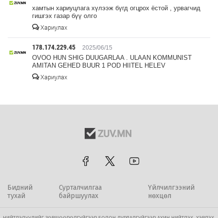
хамтын хариуцлага хүлээж бүгд огцрох ёстой , урвагчид
гишгэх газар бүү олго
Хариулах
178.174.229.45
2025/06/15
OVOO HUN SHIG DUUGARLAA . ULAAN KOMMUNIST
AMITAN GEHED BUUR 1 POD HIITEL HELEV
Хариулах
Бидний
Сурталчилгаа
Үйлчилгээний
тухай
байршуулах
нөхцөл