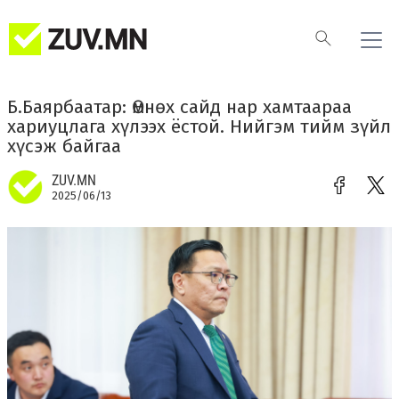
Б.Баярбаатар: Өмнөх сайд нар хамтаараа
хариуцлага хүлээх ёстой. Нийгэм тийм зүйл
хүсэж байгаа
ZUV.MN
2025/06/13