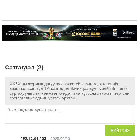
Сэтгэгдэл (2)
ХХЗХ-ны журмын дагуу зүй зохисгүй зарим үг, хэллэгийг
хязгаарласан тул ТА сэтгэгдэл бичихдээ хууль зүйн болон ёс
суртахууны хэм хэмжээг хүндэтгэнэ үү. Хэм хэмжээг зөрчсөн
сэтгэгдэлийг админ устгах эрхтэй.
НИЙТЛЭХ
192.82.64.153
2025/06/16