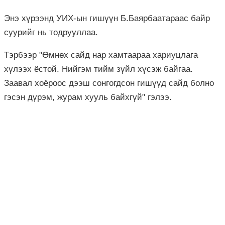
Энэ хүрээнд УИХ-ын гишүүн Б.Баярбаатараас байр
суурийг нь тодрууллаа.
Тэрбээр "Өмнөх сайд нар хамтаараа хариуцлага
хүлээх ёстой. Нийгэм тийм зүйл хүсэж байгаа.
Заавал хоёроос дээш сонгогдсон гишүүд сайд болно
гэсэн дүрэм, журам хууль байхгүй" гэлээ.