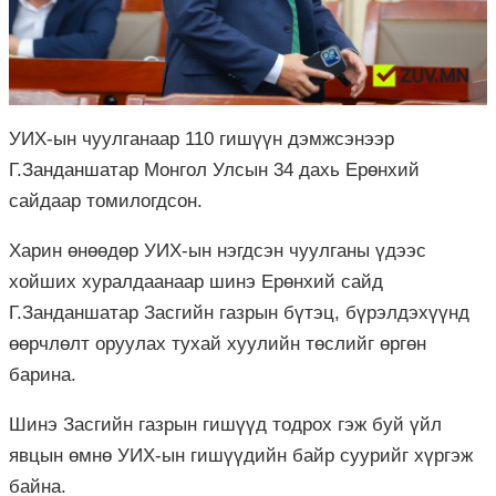
УИХ-ын чуулганаар 110 гишүүн дэмжсэнээр
Г.Занданшатар Монгол Улсын 34 дахь Ерөнхий
сайдаар томилогдсон.
Харин өнөөдөр УИХ-ын нэгдсэн чуулганы үдээс
хойших хуралдаанаар шинэ Ерөнхий сайд
Г.Занданшатар Засгийн газрын бүтэц, бүрэлдэхүүнд
өөрчлөлт оруулах тухай хуулийн төслийг өргөн
барина.
Шинэ Засгийн газрын гишүүд тодрох гэж буй үйл
явцын өмнө УИХ-ын гишүүдийн байр суурийг хүргэж
байна.