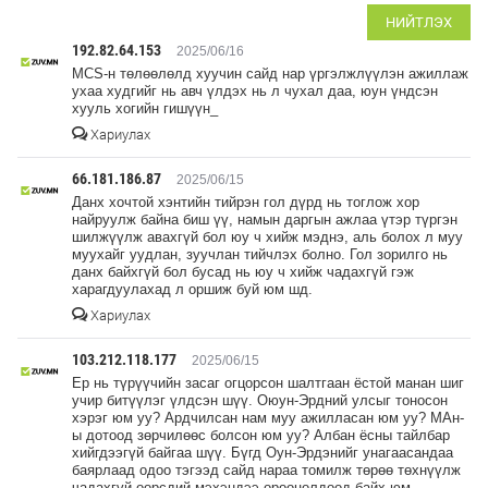
НИЙТЛЭХ
192.82.64.153
2025/06/16
MCS-н төлөөлөлд хуучин сайд нар үргэлжлүүлэн ажиллаж
ухаа худгийг нь авч үлдэх нь л чухал даа, юун үндсэн
хууль хогийн гишүүн_
Хариулах
66.181.186.87
2025/06/15
Данх хочтой хэнтийн тийрэн гол дүрд нь тоглож хор
найруулж байна биш үү, намын даргын ажлаа үтэр түргэн
шилжүүлж авахгүй бол юу ч хийж мэднэ, аль болох л муу
муухайг уудлан, зуучлан тийчлэх болно. Гол зорилго нь
данх байхгүй бол бусад нь юу ч хийж чадахгүй гэж
харагдуулахад л оршиж буй юм шд.
Хариулах
103.212.118.177
2025/06/15
Ер нь түрүүчийн засаг огцорсон шалтгаан ёстой манан шиг
учир битүүлэг үлдсэн шүү. Оюун-Эрдний улсыг тоносон
хэрэг юм уу? Ардчилсан нам муу ажилласан юм уу? МАн-
ы дотоод зөрчилөөс болсон юм уу? Албан ёсны тайлбар
хийгдээгүй байгаа шүү. Бүгд Оун-Эрдэнийг унагаасандаа
баярлаад одоо тэгээд сайд нараа томилж төрөө төхнүүлж
чадахгүй өөрсдий мэхэндээ орооцолдоод байх юм.