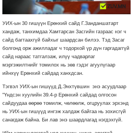
УИХ-ын 30 гишүүн Ерөнхий сайд Г.Занданшатарт
хандаж, танхимдаа Хамтарсан Засгийн газраас нэг ч
сайд багтаахгүй байхыг шаардсан билээ. Тэд Засаг
болгонд орж ажилладаг ч тодорхой үр дүн гаргадаггүй
сайд нараас татгалзаж, илүү чадварлаг
мэргэжилтнийг томилох нь зөв гэдэг агуулүгаар
ийнхүү Ерөнхий сайдад ханхдсан.
Тэгвэл УИХ-ын гишүүд Д.Энхтүвшин энэ асуудлаар
"Үндсэн хуулийн 39.4-р Ерөнхий сайдад олгосон
сайдуудаа өөрөө томилж, чөлөөлж, огцруулах эрхэнд
нь УИХ-ын гишүүд ингэж халдаж байгаа нь зохисгүй
санагдаж байна. Би лав энэ шаардлагад нэгдэхгүй.