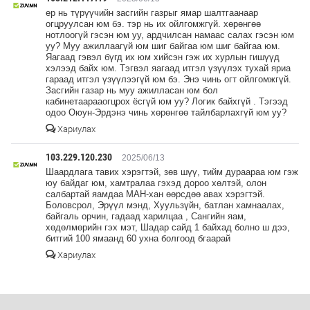
ер нь түрүүчийн засгийн газрыг ямар шалтгаанаар
огцруулсан юм бэ. тэр нь их ойлгомжгүй. хөрөнгөө
нотлоогүй гэсэн юм уу, ардчилсан намаас салах гэсэн юм
уу? Муу ажиллаагүй юм шиг байгаа юм шиг байгаа юм.
Яагаад гэвэл бүгд их юм хийсэн гэж их хурлын гишүүд
хэлээд байх юм. Тэгвэл яагаад итгэл үзүүлэх тухай яриа
гараад итгэл үзүүлээгүй юм бэ. Энэ чинь огт ойлгомжгүй.
Засгийн газар нь муу ажилласан юм бол
кабинетаарааогцрох ёсгүй юм уу? Логик байхгүй . Тэгээд
одоо Оюун-Эрдэнэ чинь хөрөнгөө тайлбарлахгүй юм уу?
Хариулах
103.229.120.230
2025/06/13
Шаардлага тавих хэрэгтэй, зөв шүү, тийм дураараа юм гэж
юу байдаг юм, хамтралаа гэхэд дороо хөлтэй, олон
салбартай яамдаа МАН-хан өөрсдөө авах хэрэгтэй.
Боловсрол, Эрүүл мэнд, Хуульзүйн, батлан хамнаалах,
байгаль орчин, гадаад харилцаа , Сангийн яам,
хөдөлмөрийн гэх мэт, Шадар сайд 1 байхад болно ш дээ,
битгий 100 ямаанд 60 ухна болгоод бгаарай
Хариулах