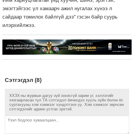
Ийм хариуцлагатай үед хуучин, шинэ, эрэгтэй,
эмэгтэйгээс үл хамаарч ажил нугалах хүнээ л
сайдаар томилох байлгүй дээ" гэсэн байр суурь
илэрхийлжээ.
Сэтгэгдэл (8)
ХХЗХ-ны журмын дагуу зүй зохисгүй зарим үг, хэллэгийг
хязгаарласан тул ТА сэтгэгдэл бичихдээ хууль зүйн болон ёс
суртахууны хэм хэмжээг хүндэтгэнэ үү. Хэм хэмжээг зөрчсөн
сэтгэгдэлийг админ устгах эрхтэй.