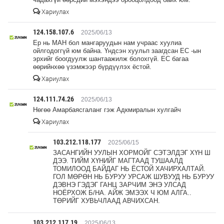
Хариулах
124.158.107.6
2025/06/13
Ер нь МАН бол мангаруудын нам учраас хуулиа
ойлгодоггүй юм байна. Үндсэн хуульп заагдсан ЕС -ын
эрхийг боогдуулж шантаажилж болохгүй. ЕС багаа
өөрийнхөө үзэмжээр бүрдүүлэх ёстой.
Хариулах
124.111.74.26
2025/06/13
Нөгөө Амарбаясгаланг гэж Адкмиралын хулгайч
Хариулах
103.212.118.177
2025/06/15
ЗАСАНГИЙН УУЛЫН ХОРМОЙГ СЭТЭЛДЭГ ХҮН Ш
ДЭЭ. ТИЙМ ХҮНИЙГ МАГТААД ТУШААЛД
ТОМИЛООД БАЙДАГ НЬ ЁСТОЙ ХАЧИРХАЛТАЙ.
ГОЛ МӨРӨН НЬ БУРУУ УРСАЖ ШУВУУД НЬ БУРУУ
ДЭВНЭ ГЭДЭГ ГАНЦ ЗАРЧИМ ЭНЭ УЛСАД
НОЁРХОЖ Б/НА. АЙЖ ЭМЭЭХ Ч ЮМ АЛГА..
ТӨРИЙГ ХУВЬЧЛААД АВЧИХСАН.
103.212.117.19
2025/06/13