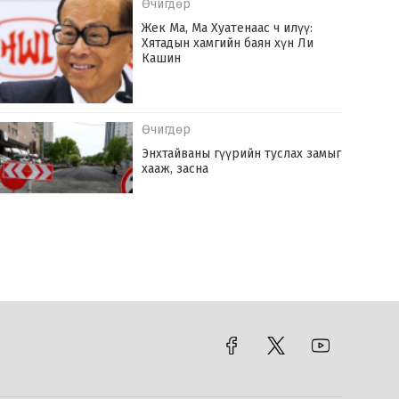
Өчигдөр
Жек Ма, Ма Хуатенаас ч илүү:
Хятадын хамгийн баян хүн Ли
Кашин
Өчигдөр
Энхтайваны гүүрийн туслах замыг
хааж, засна
Өчигдөр
Монгол Улс оны эхний долоон сард
142.6 сая ам.доллараар эрчим хүч
худалдаж авчээ
Өчигдөр