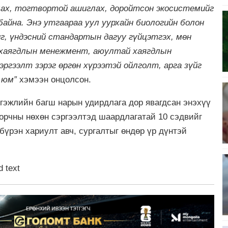
алах, тогтвортой ашиглах, доройтсон экосистемийг
байна. Энэ утгаараа уул уурхайн биологийн болон
г, үндэсний стандартын дагуу гүйцэтгэх, мөн
г хаягдлын менежмент, аюултай хаягдлын
ргээлт зэрэг өргөн хүрээтэй ойлголт, арга зүйг
 юм”
хэмээн онцолсон.
ргэжлийн багш нарын удирдлага дор явагдсан энэхүү
орчны нөхөн сэргээлтэд шаардлагатай 10 сэдвийг
бүрэн хариулт авч, сургалтыг өндөр үр дүнтэй