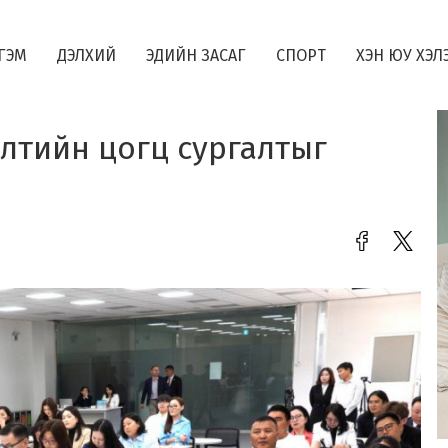
ГЭМ
ДЭЛХИЙ
ЭДИЙН ЗАСАГ
СПОРТ
ХЭН ЮУ ХЭЛ
элтийн цогц сургалтыг