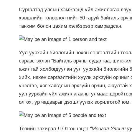
Сургалтад улсын хэмжээнд үйл ажиллагаа явуу
хэвшлийн төлөөлөл нийт 50 гаруй байгаль орчн
танхим болон цахим хэлбэрээр хамрагдсан.
Уул уурхайн биологийн нөхөн сэргээлтийн тоо
сараас эхлэн “Байгаль орчны судалгаа, шинжил
ажилтай холбогдуулан уул уурхайн биологийн б
хийх, нөхөн сэргээлтийн хууль эрхзүйн орчныг
үнэлгээ, хог хаягдлын эрхзүйн орчин, аюултай х
уул уурхайн үйл ажиллагааны улмаас доройтсон
олгох, ур чадварыг дээшлүүлэх зорилготой юм.
Төвийн захирал Л.Отгонцэцэг
“Монгол Улсын уу