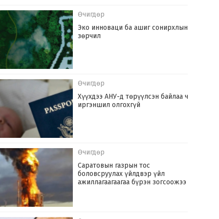
Өчигдөр
Эко инноваци ба ашиг сонирхлын
зөрчил
Өчигдөр
Хүүхдээ АНУ-д төрүүлсэн байлаа ч
иргэншил олгохгүй
Өчигдөр
Саратовын газрын тос
боловсруулах үйлдвэр үйл
ажиллагаагаагаа бүрэн зогсоожээ