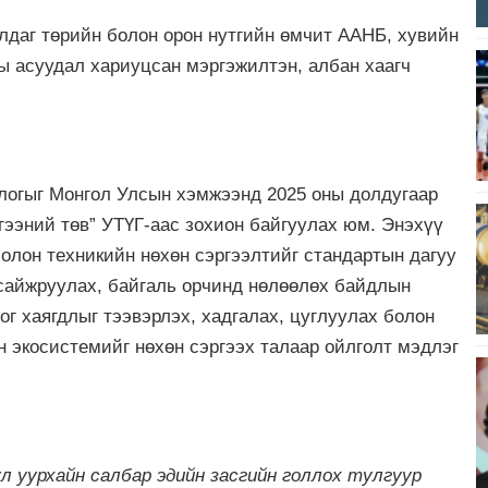
лдаг төрийн болон орон нутгийн өмчит ААНБ, хувийн
ы асуудал хариуцсан мэргэжилтэн, албан хаагч
ллогыг Монгол Улсын хэмжээнд 2025 оны долдугаар
гээний төв” УТҮГ-аас зохион байгуулах юм. Энэхүү
олон техникийн нөхөн сэргээлтийг стандартын дагуу
 сайжруулах, байгаль орчинд нөлөөлөх байдлын
ог хаягдлыг тээвэрлэх, хадгалах, цуглуулах болон
 экосистемийг нөхөн сэргээх талаар ойлголт мэдлэг
л уурхайн салбар эдийн засгийн голлох тулгуур