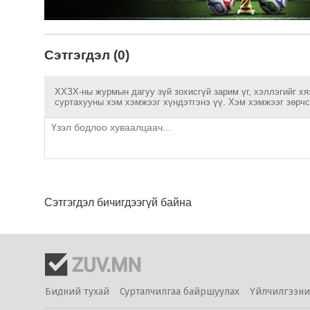
Сэтгэгдэл (0)
ХХЗХ-ны журмын дагуу зүй зохисгүй зарим үг, хэллэгийг хя
суртахууны хэм хэмжээг хүндэтгэнэ үү. Хэм хэмжээг зөрчсө
Сэтгэгдэл бичигдээгүй байна
Бидний тухай
Сурталчилгаа байршуулах
Үйлчилгээни