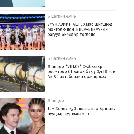
6 цагийн өмнө
ЗҮҮН АЗИЙН АШТ: Хагас шигшээд
Монгол-Япон, БНСУ-БНХАУ-ын
багууд өнөөдөр тоглоно
6 цагийн өмнө
Өчигдөр /VIII.07/ Сүхбаатар
боомтоор 61 вагон буюу 3,448 тонн
Аи-92 автобензин орж иржээ
Өчигдөр
Том Холланд, Зендаяа нар Британид
нууцаар хуримлажээ