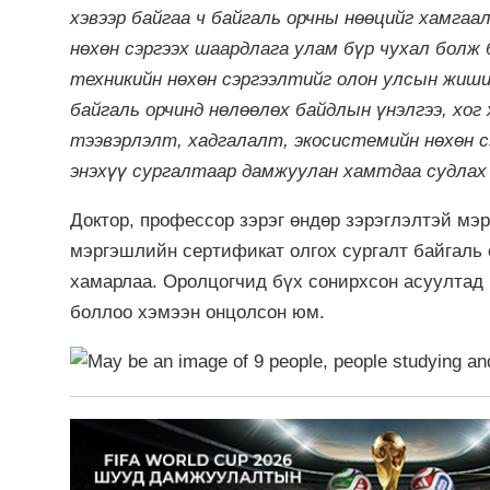
хэвээр байгаа ч байгаль орчны нөөцийг хамга
нөхөн сэргээх шаардлага улам бүр чухал болж 
техникийн нөхөн сэргээлтийг олон улсын жиши
байгаль орчинд нөлөөлөх байдлын үнэлгээ, хо
тээвэрлэлт, хадгалалт, экосистемийн нөхөн сэ
энэхүү сургалтаар дамжуулан хамтдаа судлах
Доктор, профессор зэрэг өндөр зэрэглэлтэй мэ
мэргэшлийн сертификат олгох сургалт байгаль 
хамарлаа. Оролцогчид бүх сонирхсон асуултад 
боллоо хэмээн онцолсон юм.