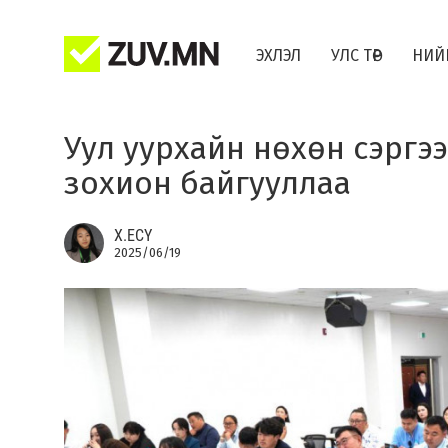
ЭХЛЭЛ
УЛС ТӨР
НИЙ
Уул уурхайн нөхөн сэргэ
зохион байгууллаа
Х.ЕСҮ
2025/06/19