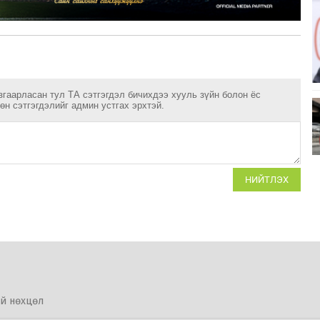
згаарласан тул ТА сэтгэгдэл бичихдээ хууль зүйн болон ёс
н сэтгэгдэлийг админ устгах эрхтэй.
НИЙТЛЭХ
й нөхцөл