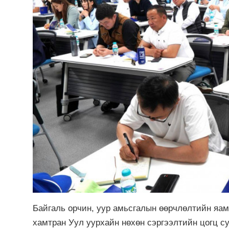
Байгаль орчин, уур амьсгалын өөрчлөлтийн яам
хамтран Уул уурхайн нөхөн сэргээлтийн цогц су