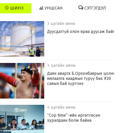
ШИНЭ
УНШСАН
СЭТГЭГДЭЛ
3 цагийн өмнө
Дуусдаггүй олон яриа дуусаж байна
4 цагийн өмнө
Даян аварга Б.Орхонбаярын цолны
мялаалга наадмын түрүү бөх ₮20
саяын бай хүртэнэ
4 цагийн өмнө
“Cop time”-ийн өргөтгөсөн
хуралдаан болж байна