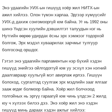
Энэ удаагийн УИХ-ын гишүүд хоёр жил НИТХ-ын
ажил хийлээ. Олон түмэн харлаа. Эдгээр хүмүүсийг
УИХ-д дахиж сонгомооргүй юм байна. Уг нь 1992 оны
шинэ Үндсэн хуулийн дэвшилтэт талуудын нэг нь
Нутгийн өөрөө удирдах ёсны эрх хэмжээг тодорхой
болгож, Эрх мэдэл хуваарилах зарчмыг тулгуур
болгосонд оршдог.
Гэтэл энэ удаагийн парламентын нэр бүхий хэдэн
гишүүд энийгээ ойлгодоггүй юм уу эсхүл хэн нэгний
даалгавраар хуульгүй мэт авирлаж ирлээ. Гишүүн
болоход, сургалтад суулгаж эрх мэдлийн зааг ялгааг
зааж өгдөг болмоор байна. Хоёр жил болчхоод
толгойных нь эpгүү гараагүй юм чинь үлдсэн 2 жилд
юу ч хүлээх билээ дээ. Энэ хоёр жил энэ хэдэн
гишүүд минь дараах хэдэн ажлыг хийлээ: