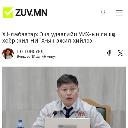
Х.Нямбаатар: Энэ удаагийн УИХ-ын гишүүд
хоёр жил НИТХ-ын ажил хийлээ
Т.ОТГОНСУВД
Өчигдөр 13 цаг 46 минут