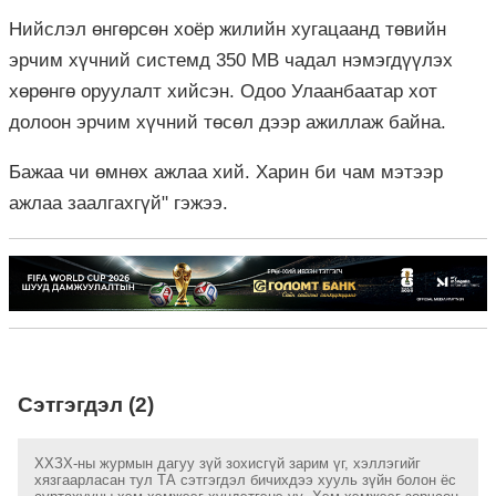
Нийслэл өнгөрсөн хоёр жилийн хугацаанд төвийн
эрчим хүчний системд 350 МВ чадал нэмэгдүүлэх
хөрөнгө оруулалт хийсэн. Одоо Улаанбаатар хот
долоон эрчим хүчний төсөл дээр ажиллаж байна.
Бажаа чи өмнөх ажлаа хий. Харин би чам мэтээр
ажлаа заалгахгүй" гэжээ.
Сэтгэгдэл (2)
ХХЗХ-ны журмын дагуу зүй зохисгүй зарим үг, хэллэгийг
хязгаарласан тул ТА сэтгэгдэл бичихдээ хууль зүйн болон ёс