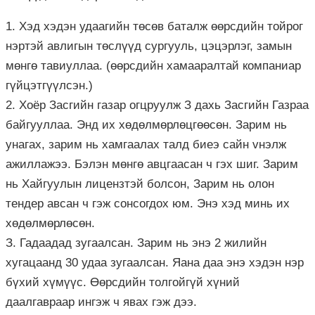
1. Хэд хэдэн удаагийн төсөв баталж өөрсдийн тойрог
нэртэй авлигын төслүүд сургууль, цэцэрлэг, замын
мөнгө тавиуллаа. (өөрсдийн хамааралтай компаниар
гүйцэтгүүлсэн.)
2. Хоёр Засгийн газар огцруулж З дахь Засгийн Газраа
байгууллаа. Энд их хөдөлмөрлөцгөөсөн. Зарим нь
унагах, зарим нь хамгаалах талд биеэ сайн vнэлж
ажиллажээ. Бэлэн мөнгө авцгаасан ч гэх шиг. Зарим
нь Хайгуулын лицензтэй болсон, Зарим нь олон
тендер авсан ч гэж сонсогдох юм. Энэ хэд минь их
хөдөлмөрлөсөн.
З. Гадаадад зугаалсан. Зарим нь энэ 2 жилийн
хугацаанд 30 удаа зугаалсан. Яана даа энэ хэдэн нэр
бүхий хүмүүс. Өөрсдийн толгойгүй хүний
даалгавраар ингэж ч явах гэж дээ.