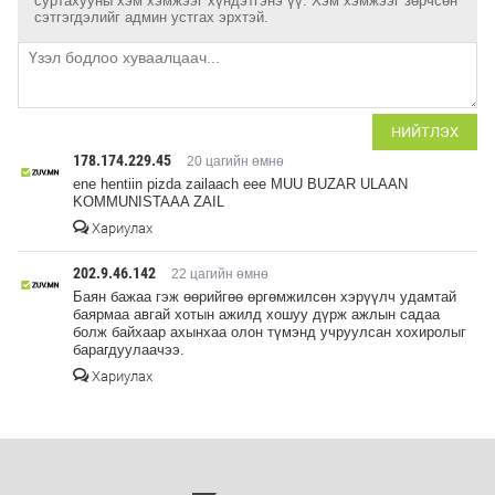
суртахууны хэм хэмжээг хүндэтгэнэ үү. Хэм хэмжээг зөрчсөн
сэтгэгдэлийг админ устгах эрхтэй.
НИЙТЛЭХ
178.174.229.45
20 цагийн өмнө
ene hentiin pizda zailaach eee MUU BUZAR ULAAN
KOMMUNISTAAA ZAIL
Хариулах
202.9.46.142
22 цагийн өмнө
Баян бажаа гэж өөрийгөө өргөмжилсөн хэрүүлч удамтай
баярмаа авгай хотын ажилд хошуу дүрж ажлын садаа
болж байхаар ахынхаа олон түмэнд учруулсан хохиролыг
барагдуулаачээ.
Хариулах