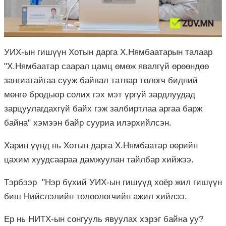
УИХ-ын гишүүн Хотын дарга Х.Нямбаатарын талаар
"Х.Нямбаатар саарал цамц өмөж явалгүй өрөөндөө
зангиатайгаа сууж байвал татвар төлөгч бидний
мөнгө бродьюр солих гэх мэт үргүй зардлуудад
зарцуулагдахгүй байх гэж залбиртлаа аргаа барж
байна" хэмээн байр сууриа илэрхийлсэн.
Харин үүнд нь Хотын дарга Х.Нямбаатар өөрийн
цахим хуудсаараа дамжуулан тайлбар хийжээ.
Тэрбээр "Нэр бүхий УИХ-ын гишүүд хоёр жил гишүүн
биш Нийслэлийн төлөөлөгчийн ажил хийлээ.
Ер нь НИТХ-ын сонгууль явуулах хэрэг байна уу?