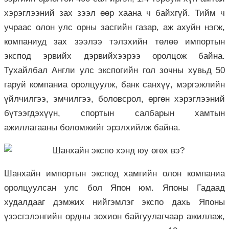
хэрэглээний зах зээл өөр хаана ч байхгүй. Тийм ч
учраас олон улс орны засгийн газар, аж ахуйн нэгж,
компаниуд зах зээлээ тэлэхийн төлөө импортын
экспод эрвийх дэрвийхээрээ оролцож байна.
Тухайлбал Англи улс экспогийн гол зочны хувьд 50
гаруй компаниа оролцуулж, банк санхүү, мэргэжлийн
үйлчилгээ, эмчилгээ, боловсрол, өргөн хэрэглээний
бүтээгдэхүүн, спортын салбарын хамтын
ажиллагааны боломжийг эрэлхийлж байна.
Шанхайн импортын экспод хамгийн олон компаниа
оролцуулсан улс бол Япон юм. Японы Гадаад
худалдааг дэмжих нийгэмлэг экспо дахь Японы
үзэсгэлэнгийн ордны зохион байгуулагчаар ажиллаж,