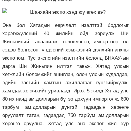
Энэ бол Хятадын өөрчлөлт нээлттэй бодлогыг
хэрэгжүүлсний 40 жилийн ойд зориулж Ши
Жиньпиний санаачилж, төлөвлөсөн, импортоор гол
сэдэв болгосон, үндэсний хэмжээний дэлхийн анхны
экспо юм. Тус экспогийн нээлтийн ёслолд БНХАУ-ын
дарга Ши Жиньпин илтгэл тавьж, Хятад улсын
хөгжлийн боломжийг ашиглан, олон улсын худалдаа,
эдийн засгийн хамтын ажиллагааг гүнзгийрүүлж,
хамтдаа хөгжихийг уриалаад: Ирэх 5 жилд Хятад улс
80 их наяд ам.долларын бүтээгдэхүүн импортолж, 600
тэрбум ам.долларын дүнтэй гадаадын хөрөнгө
оруулалт татан, гадаадад 750 тэрбум ам.долларын
хөрөнгө оруулна. Хятад улс энэ экспог жил бүр