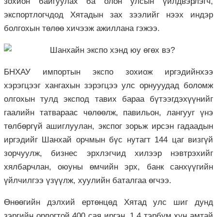
зохион байгуулах ба олон улсын үйлдвэрлэгч,
экспортлогчдод Хятадын зах зээлийг нээх индэр
болгохын төлөө хичээж ажиллана гэжээ.
БНХАУ импортын экспо зохиож иргэдийнхээ
хэрэгцээг хангахын зэрэгцээ улс орнууудад боломж
олгохын тулд экспод тавих бараа бүтээгдэхүүнийг
гаалийн татвараас чөлөөлж, павильон, лангууг үнэ
төлбөргүй ашиглуулан, экспог зорьж ирсэн гадаадын
иргэдийг Шанхай орчмын бүс нутагт 144 цаг визгүй
зорчуулж, бизнес эрхлэгчид хилээр нэвтрэхийг
хялбарчлан, оюуны өмчийн эрх, банк санхүүгийн
үйлчилгээ үзүүлж, хуулийн баталгаа өгчээ.
Өнөөгийн дэлхий ертөнцөд Хятад улс шиг дунд
зэргийн орлогтой 400 сая иргэн, 1.4 тэрбум хүн амтай