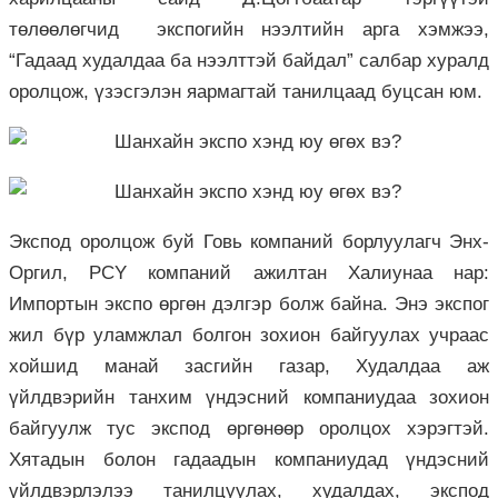
төлөөлөгчид экспогийн нээлтийн арга хэмжээ,
“Гадаад худалдаа ба нээлттэй байдал” салбар хуралд
оролцож, үзэсгэлэн яармагтай танилцаад буцсан юм.
Экспод оролцож буй Говь компаний борлуулагч Энх-
Оргил, PCY компаний ажилтан Халиунаа нар:
Импортын экспо өргөн дэлгэр болж байна. Энэ экспог
жил бүр уламжлал болгон зохион байгуулах учраас
хойшид манай засгийн газар, Худалдаа аж
үйлдвэрийн танхим үндэсний компаниудаа зохион
байгуулж тус экспод өргөнөөр оролцох хэрэгтэй.
Хятадын болон гадаадын компаниудад үндэсний
үйлдвэрлэлээ танилцуулах, худалдах, экспод