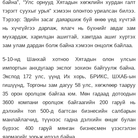
байна”, “Улс орнууд Хятадын хөгжлийн хурдан галт
тэрэгт суухыг урья" хэмээн олонтоо уриалсан билээ.
Тэрээр: Эдийн засаг даяаршиж буй өнөө үед хүчтэй
нь хүчгүйгээ дарлаж, ялагч нь бүхнийг авдаг зам
мухардаж, харилцан ашигтай, хамтдаа ашиг хүртэх
зам улам дардан болж байна хэмээн онцолж байлаа.
5-10-нд Шанхай хотноо Хятадын олон улсын
импортын анхдугаар экспог зохион байгуулж байна.
Экспод 172 улс, үүнд Их хорь, БРИКС, ШХАБ-ын
гишүүнд, Торгоны зам дагуу 58 улс, хөгжлөөр тааруу
35 орон оролцож байгаа юм. Мөн гадаад дотоодын
3600 компани оролцож байгаагийн 200 гаруй нь
дэлхийн топ 500-д багтсан бизнесийн салбарын
манлайлагчид, түүнээс гадна дэлхийн өнцөг булан
бүрээс 400 гаруй мянган бизнесмен үзэсгэлэн
яармагийг зорьж ирээд байна.