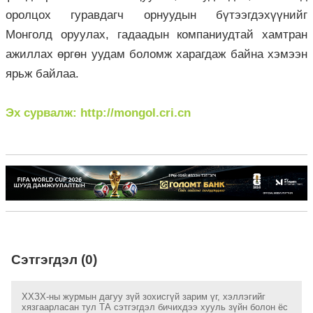
оролцох гуравдагч орнуудын бүтээгдэхүүнийг
Монголд оруулах, гадаадын компаниудтай хамтран
ажиллах өргөн уудам боломж харагдаж байна хэмээн
ярьж байлаа.
Эх сурвалж: http://mongol.cri.cn
Сэтгэгдэл (0)
ХХЗХ-ны журмын дагуу зүй зохисгүй зарим үг, хэллэгийг
хязгаарласан тул ТА сэтгэгдэл бичихдээ хууль зүйн болон ёс