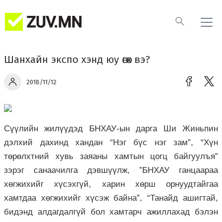
Шанхайн экспо хэнд юу өгөх вэ?
2018/11/12
Сүүлийн жилүүдэд БНХАУ-ын дарга Ши Жиньпин
дэлхий дахинд хандан “Нэг бүс нэг зам”, “Хүн
төрөлхтний хувь заяаны хамтын цогц байгуулъя”
зэрэг санаачилга дэвшүүлж, ”БНХАУ ганцаараа
хөгжихийг хүсэхгүй, харин хөрш орнуудтайгаа
хамтдаа хөгжихийг хүсэж байна”, “Танайд ашигтай,
бидэнд алдагдалгүй бол хамтарч ажиллахад бэлэн