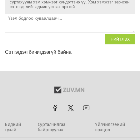
суртахууны хэм хэмжээг хүндэтгэнэ үү. Хэм хэмжээг зөрчсөн
сэтгэгдэлийг админ устгах эрхтэй.
НИЙТЛЭХ
Сэтгэгдэл бичигдээгүй байна
Бидний
Сурталчилгаа
Үйлчилгээний
тухай
байршуулах
нөхцөл