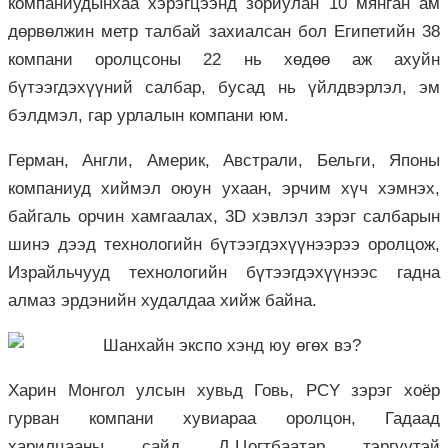
компаниудынхаа хэрэгцээнд зориулан 10 мянган ам
дөрвөлжин метр талбай захиалсан бол Египетийн 38
компани оролцсоны 22 нь хөдөө аж ахуйн
бүтээгдэхүүний салбар, бусад нь үйлдвэрлэл, эм
бэлдмэл, гар урлалын компани юм.
Герман, Англи, Америк, Австрали, Бельги, Японы
компаниуд хиймэл оюун ухаан, эрчим хүч хэмнэх,
байгаль орчин хамгаалах, 3D хэвлэл зэрэг салбарын
шинэ дээд технологийн бүтээгдэхүүнээрээ оролцож,
Израйльчууд технологийн бүтээгдэхүүнээс гадна
алмаз эрдэнийн худалдаа хийж байна.
Харин Монгол улсын хувьд Говь, PCY зэрэг хоёр
гурван компани хувиараа оролцон, Гадаад
харилцааны сайд Д.Цогтбаатар тэргүүтэй