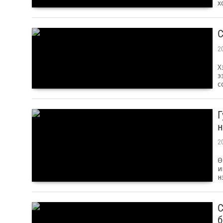
х
С
2
Х
э
с
Г
н
2
Ө
и
н
С