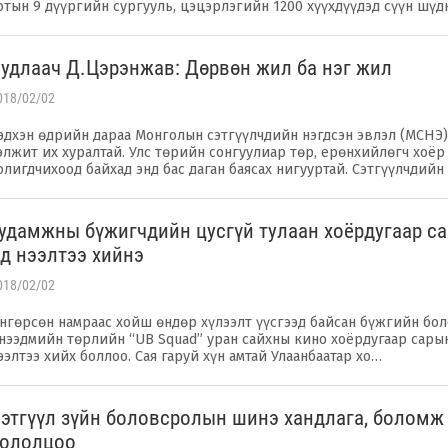
отын 9 дүүргийн сургууль, цэцэрлэгийн 1200 хүүхдүүдэд сүүн шү
удлаач Д.Цэрэнжав: Дөрвөн жил ба нэг жил
018/02/02
эдхэн өдрийн дараа Монголын сэтгүүлчдийн нэгдсэн эвлэл (МСНЭ
элжит их хуралтай. Улс төрийн сонгуулиар төр, ерөнхийлөгч хоёр
олигдчихоод байхад энд бас даган баясах нигууртай. Сэтгүүлчдийн
удамжны бүжигчдийн цусгүй тулаан хоёрдугаар са
д нээлтээ хийнэ
018/02/02
нгөрсөн намраас хойш өндөр хүлээлт үүсгээд байсан бүжгийн бо
нээдмийн төрлийн “UB Squad” уран сайхны кино хоёрдугаар сары
ээлтээ хийх боллоо. Сая гаруй хүн амтай Улаанбаатар хо…
этгүүл зүйн боловсролын шинэ хандлага, боломж
бололцоо