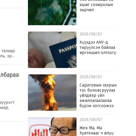
ашиг сонирхлын
зөрчил
2026/08/07
Хүүхдээ АНУ-д
й
төрүүлсэн байлаа ч
 талаар
иргэншил олгохгүй
ль, эр…
албараа
2026/08/07
Саратовын газрын
тос боловсруулах
үйлдвэр үйл
ажиллагаагаагаа
дүүрэгт
бүрэн зогсоожээ
анар,
2026/08/07
Жек Ма, Ма
Хуатенаас ч илүү: