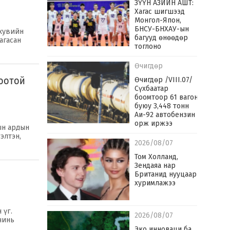
ЗҮҮН АЗИЙН АШТ:
Хагас шигшээд
Монгол-Япон,
БНСУ-БНХАУ-ын
 хувийн
багууд өнөөдөр
агасан
тоглоно
Өчигдөр
оотой
Өчигдөр /VIII.07/
Сүхбаатар
боомтоор 61 вагон
буюу 3,448 тонн
Аи-92 автобензин
орж иржээ
ын ардын
элтэн,
2026/08/07
Том Холланд,
Зендаяа нар
Британид нууцаар
хуримлажээ
 үг.
2026/08/07
чинь
Эко инноваци ба