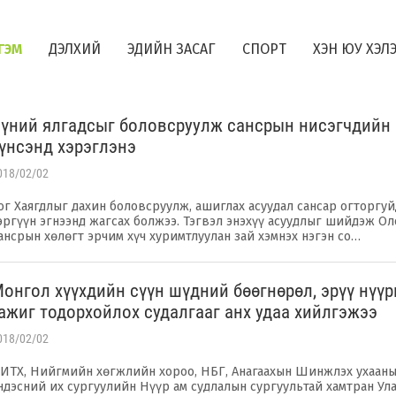
ГЭМ
ДЭЛХИЙ
ЭДИЙН ЗАСАГ
СПОРТ
ХЭН ЮУ ХЭЛ
үний ялгадсыг боловсруулж сансрын нисэгчдийн
үнсэнд хэрэглэнэ
018/02/02
ог Хаягдлыг дахин боловсруулж, ашиглах асуудал сансар огторгуй
эргүүн эгнээнд жагсах болжээ. Тэгвэл энэхүү асуудлыг шийдэж Ол
ансрын хөлөгт эрчим хүч хуримтлуулан зай хэмнэх нэгэн со…
онгол хүүхдийн сүүн шүдний бөөгнөрөл, эрүү нүү
ажиг тодорхойлох судалгааг анх удаа хийлгэжээ
018/02/02
ИТХ, Нийгмийн хөгжлийн хороо, НБГ, Анагаахын Шинжлэх ухаан
ндэсний их сургуулийн Нүүр ам судлалын сургуультай хамтран Ул