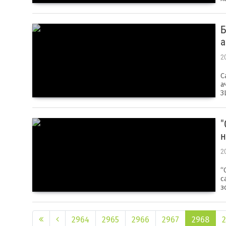
Б
а
2
С
а
З
"
н
2
“
с
з
2964
2965
2966
2967
2968