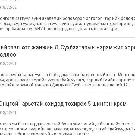
018/02/02
онголд сэтгүүл зүйн академик боловсрол олгодог төрийн болон
х, дээд сургуулиудын сэтгүүл зүйн сургалт уламжлалт хэлбэрийг д
эвээр байгаа юм. АНУ болон барууны сургалтын арга бари…
ийслэл хот жанжин Д.Сүхбаатарын нэрэмжит хор
боллоо
018/02/01
рдын хувьсгалыг үүсгэн байгуулагч анхны долоогийн нэг, Монгол
ам, ардын засаг төрийг үүсгэн байгуулагч, төр нийгмийн нэрт зүтг
эргийн гарамгай жанжин Дамдины Сүхбаатарын мэндэлсний 12…
'Онцгой'' арьстай охидод тохирох 5 шингэн крем
018/02/01
эрвээ чи батга гардаг арьстай бол крем чиний дайсан-найз л гэсэн
охирсон крем нүүрийг өнгөлөг харагдуулж, хүсээгүй ''найзуудыг'' 
алхалдаг бол тохироогүй крем улам л тодру…