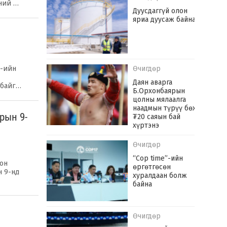
дний …
Дуусдаггүй олон
яриа дуусаж байна
Өчигдөр
)-ийн
Даян аварга
 байг…
Б.Орхонбаярын
цолны мялаалга
наадмын түрүү бөх
рын 9-
₮20 саяын бай
хүртэнэ
Өчигдөр
“Cop time”-ийн
лон
өргөтгөсөн
н 9-нд
хуралдаан болж
байна
Өчигдөр