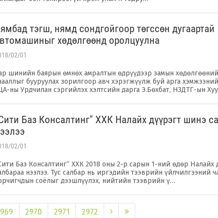
ямбад тэгш, нямд сондгойгоор төгссөн дугаартай
втомашиныг хөдөлгөөнд оролцуулна
018/02/01
ар шинийн баярын өмнөх амралтын өдрүүдээр замын хөдөлгөөни
чааллыг бууруулах зорилгоор авч хэрэгжүүлж буй арга хэмжээний
ЦА-ны Урдчилан сэргийлэх хэлтсийн дарга Э.Бөхбат, НЗДТГ-ын Хуу
Сити Баз Консалтинг" ХХК Налайх дүүрэгт шинэ с
ээлээ
018/02/01
Сити Баз Консалтинг” ХХК 2018 оны 2-р сарын 1-ний өдөр Налайх 
албараа нээлээ. Тус салбар нь иргэдийн тээврийн үйлчилгээний ч
орчигчдын соёлыг дээшлүүлэх, нийтийн тээврийн ү…
2969
2970
2971
2972