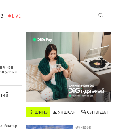
ЭВ
LIVE
д ч нэн
он Улсын
рний
ШИНЭ
УНШСАН
СЭТГЭГДЭЛ
ы
аанбаатар
Өчигдөр