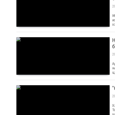
2
М
и
х
Н
2
А
н
ц
'
2
Х
Т
х