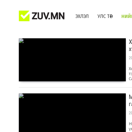
ЭХЛЭЛ
УЛС ТӨР
НИЙ
Х
х
2
Х
т
С
М
г
2
Н
ү