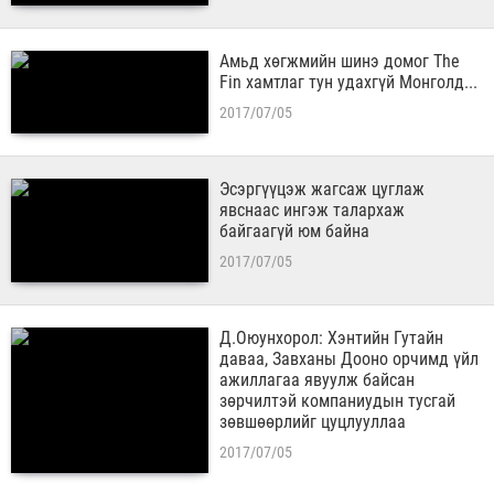
Амьд хөгжмийн шинэ домог The
Fin хамтлаг тун удахгүй Монголд...
2017/07/05
Эсэргүүцэж жагсаж цуглаж
явснаас ингэж талархаж
байгаагүй юм байна
2017/07/05
Д.Оюунхорол: Хэнтийн Гутайн
даваа, Завханы Дооно орчимд үйл
ажиллагаа явуулж байсан
зөрчилтэй компаниудын тусгай
зөвшөөрлийг цуцлууллаа
2017/07/05