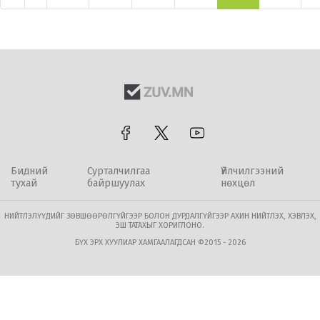
Бидний
Сурталчилгаа
Үйлчилгээний
тухай
байршуулах
нөхцөл
НИЙТЛЭЛҮҮДИЙГ ЗӨВШӨӨРӨЛГҮЙГЭЭР БОЛОН ДУРДАЛГҮЙГЭЭР АХИН НИЙТЛЭХ, ХЭВЛЭХ,
ЭШ ТАТАХЫГ ХОРИГЛОНО.
БҮХ ЭРХ ХУУЛИАР ХАМГААЛАГДСАН ©2015 - 2026