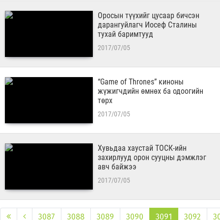
Оросын түүхийг цусаар бичсэн
дарангуйлагч Иосеф Сталины
тухай баримтууд
2017/07/05
“Game of Thrones” киноны
жүжигчдийн өмнөх ба одоогийн
төрх
2017/07/05
​Хувьдаа хаустай ТОСК-ийн
захирлууд орон сууцны дэмжлэг
авч байжээ
2017/07/05
3087
3088
3089
3090
3091
3092
3