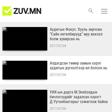
Аудитын Фокус: Хууль зөрчсөн
“Сайн хөтөлбөрүүд” муу вексел
болж хувирсан нь
2017/07/06
Алдагдсан төмөр замын хэрэг
аудитын дүгнэлтээр ил болсон нь
2017/07/06
​УИХ-ын дарга М.Энхболдын
бичлэгүүдийг задалсан хэрэгт
Д.Ууганбаатарыг сэжиглэж байна
2017/07/06