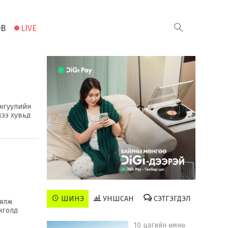
ЭВ
LIVE
онгуулийн
хээ хувьд
ШИНЭ
УНШСАН
СЭТГЭГДЭЛ
аялж
нголд
10 цагийн өмнө