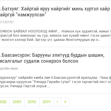
.Батхуяг: Хайртай яруу найргийг минь хүртэл хайр
айргүй "намжуулсан"
017/07/07
ОМХОН БАЙВАЛ НООЛОХОД АМАР... Номхон хүн эрдэмтэй, номыг 
урахгүй бол номхоныг нь сур, номхон зан хүний чимэг гэсэн цөөнг
г монгол хэлэнд бий. Эдгээр үгс цаанаа Монголчуудын ир о…
.Баасансүрэн: Барууны элитүүд буддын шашин,
ясалгалыг судалж сонирхох болсон
 цагийн өмнө
Эрдэнэзуу” хийдийн хамба лам Х.Баасансүрэнтэй ярилцлаа. -Таны 
уудсандаа оруулсан “Ричард Гирийн гутал” гэсэн гарчигтай пост о
үрсэн. Ричард Гиртэй зорьж …
088
3089
3090
3091