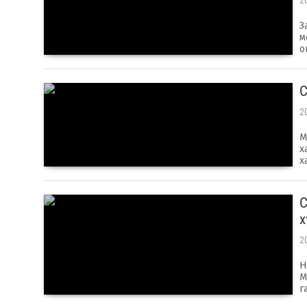
2
З
м
о
С
2
М
х
х
С
х
2
Н
М
г