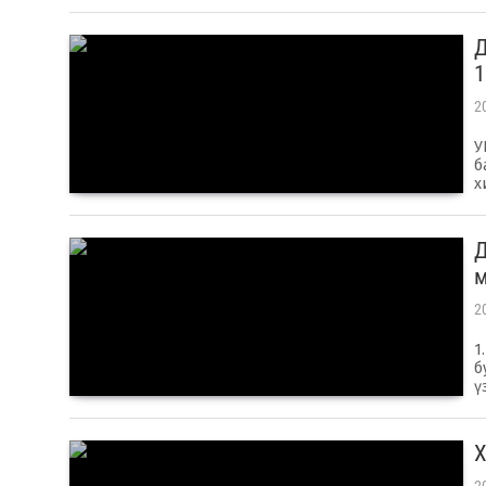
​
1
2
У
б
х
Д
м
2
1
б
ү
Х