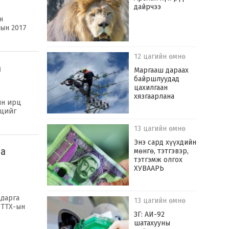
дайрчээ
н
сын 2017
12 цагийн өмнө
а
Маргааш дараах
байршлуудад
цахилгаан
хязгаарлана
йн ирц
рцийг
13 цагийн өмнө
Энэ сард хүүхдийн
аа
мөнгө, тэтгэвэр,
тэтгэмж олгох
ХУВААРЬ
 дарга
13 цагийн өмнө
 ТТХ-ын
ЗГ: АИ-92
шатахууны