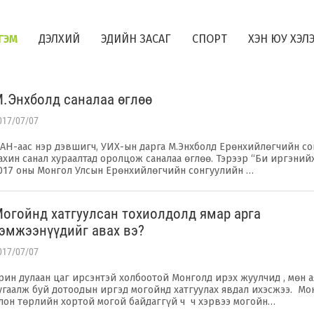
ГЭМ
ДЭЛХИЙ
ЭДИЙН ЗАСАГ
СПОРТ
ХЭН ЮУ ХЭЛ
М.Энхболд саналаа өглөө
017/07/07
АН-аас нэр дэвшигч, УИХ-ын дарга М.Энхболд Ерөнхийлөгчийн с
ахин санал хураалтад оролцож саналаа өглөө. Тэрээр “Би иргэний
017 оны Монгол Улсын Ерөнхийлөгчийн сонгуулийн …
огойнд хатгуулсан тохиолдолд ямар арга
эмжээнүүдийг авах вэ?
017/07/07
рин дулаан цаг ирсэнтэй холбоотой Монголд ирэх жуулчид , мөн 
угаалж буй дотоодын иргэд могойнд хатгуулах явдал ихэсжээ. Мо
лон төрлийн хортой могой байдаггүй ч ч хэрвээ могойн…