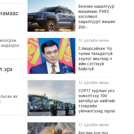
​Бензин хөдөлгүүрт
машинаас PHEV
 намаас
хосолмол
хөдөлгүүрт машин
руу...
12 цагийн өмнө
эмээгдэж
 мэдэгдэл
С.Амарсайхан: Үр
төлөө таньдаггүй
зэрлэг амьтанд ч
ийм сэтгэхүй
л эрх
байхгүй
12 цагийн өмнө
COP17 хурлын үеэр
нэмэлтээр 100
альсан их
автобусыг нийтийн
с
тээврийн
үйлчилгээнд гаргана
12 цагийн өмнө
Арслан хүн рүү