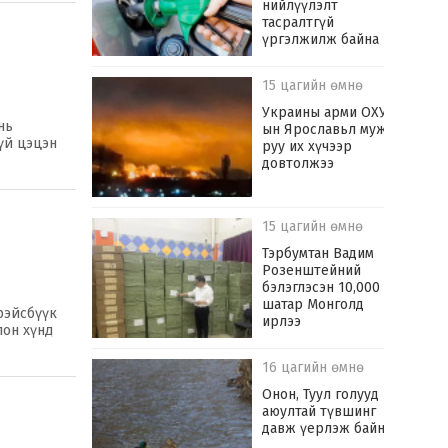
нийлүүлэлт
тасралтгүй
үргэлжилж байна
15 цагийн өмнө
Украины арми ОХУ-
нь
ын Ярославьл муж
үй цэцэн
руу их хүчээр
довтолжээ
15 цагийн өмнө
Тэрбумтан Вадим
Розенштейний
бэлэглэсэн 10,000
шатар Монголд
фэйсбүүк
ирлээ
лон хүнд
16 цагийн өмнө
Онон, Туул голууд
аюултай түвшинг
давж үерлэж байна