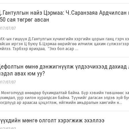
Д.Гантулгын найз Цэрмаа: Ч.Саранзаяа Ардчилсан
50 сая төгрөг авсан
017/07/07
ИХ-ын гишүүн Д.Гантулгын хүчингийн хэргийн цорын ганц гэрч х
айсан иргэн Ц буюу Б.Цэрмаа өөрийгөө илчилж цахим сүлжээгээр
ийлээ. Тэрбээр ярихдаа, “Энэ бол асар …
ефолтын өмнө дэнжигнүүлж үлдээчихээд дахиад 
эдэл авах юм уу?
017/07/07
. Монголчууд өнөөдөр бухимдалтай байна. Бүр хэвийн төвшнөөс х
ухимдал, уур хилэн хуралдсан байна. Түүнийг дагасан элдэв зүй бу
зэгдлүүд ар араасаа цэцэглэж, нйгмийн амьдралын хамгийн н…
үүхдийн мөнгө олголт хэрэгжиж эхэллээ