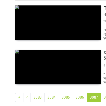
П
н
2
Н
с
ү
Х
б
8
“
х
х
3083
3084
3085
3086
3087
3