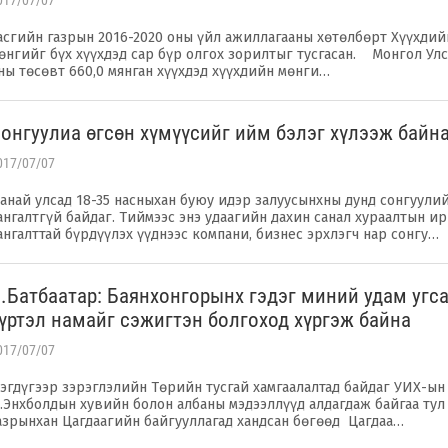
017/07/07
асгийн газрын 2016-2020 оны үйл ажиллагааны хөтөлбөрт Хүүхдий
өнгийг бүх хүүхдэд сар бүр олгох зорилтыг тусгасан. Монгол Ул
ны төсөвт 660,0 мянган хүүхдэд хүүхдийн мөнги…
онгуулиа өгсөн хүмүүсийг ийм бэлэг хүлээж байн
017/07/07
анай улсад 18-35 насныхан буюу идэр залуусынхны дунд сонгуули
ангалтгүй байдаг. Тиймээс энэ удаагийн дахин санал хураалтын и
ангалттай бүрдүүлэх үүднээс компани, бизнес эрхлэгч нар сонгу…
.Батбаатар: Баянхонгорынх гэдэг миний удам угс
үртэл намайг сэжигтэн болгоход хүргэж байна
017/07/07
эгдүгээр зэрэглэлийн Төрийн тусгай хамгаалалтад байдаг УИХ-ын
.Энхболдын хувийн болон албаны мэдээллүүд алдагдаж байгаа тул
азрынхан Цагдаагийн байгууллагад хандсан бөгөөд Цагдаа…