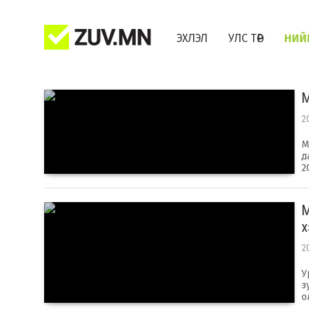
ЭХЛЭЛ
УЛС ТӨР
НИЙ
​
2
М
д
2
М
х
2
У
з
о