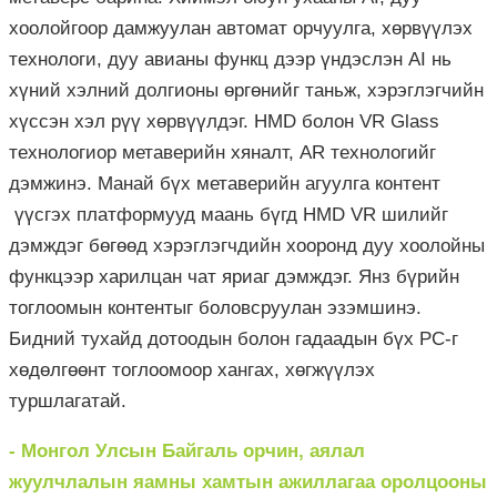
хоолойгоор дамжуулан автомат орчуулга, хөрвүүлэх
технологи, дуу авианы функц дээр үндэслэн AI нь
хүний хэлний долгионы өргөнийг таньж, хэрэглэгчийн
хүссэн хэл рүү хөрвүүлдэг. HMD болон VR Glass
технологиор метаверийн хяналт, AR технологийг
дэмжинэ. Манай бүх метаверийн агуулга контент
үүсгэх платформууд маань бүгд HMD VR шилийг
дэмждэг бөгөөд хэрэглэгчдийн хооронд дуу хоолойны
функцээр харилцан чат яриаг дэмждэг. Янз бүрийн
тоглоомын контентыг боловсруулан эзэмшинэ.
Бидний тухайд дотоодын болон гадаадын бүх PC-г
хөдөлгөөнт тоглоомоор хангах, хөгжүүлэх
туршлагатай.
- Монгол Улсын Байгаль орчин, аялал
жуулчлалын яамны хамтын ажиллагаа оролцооны