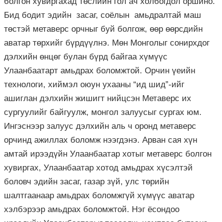
болгон хувиргахад төслийн гол ач холбогдол оршино.
Бид бодит эдийн засаг, соёлын амьдралтай маш
төстэй метаверс орчныг буй болгож, өөр өөрсдийн
аватар төрхийг бүрдүүлнэ. Мөн Монголыг сонирхдог
дэлхийн өнцөг булан бүрд байгаа хүмүүс
Улаанбаатарт амьдрах боломжтой. Орчин үеийн
технологи, хиймэл оюун ухааны “ид шид”-ийг
ашиглан дэлхийн жишигт нийцсэн Метаверс их
сургуулийг байгуулж, монгол залуусыг сургах юм.
Ингэснээр залуус дэлхийн аль ч оронд метаверс
орчинд ажиллах боломж нээгдэнэ. Арван сая хүн
амтай ирээдүйн Улаанбаатар хотыг метаверс болгон
хувиргах, Улаанбаатар хотод амьдрах хүсэлтэй
боловч эдийн засаг, газар зүй, улс төрийн
шалтгаанаар амьдрах боломжгүй хүмүүс аватар
хэлбэрээр амьдрах боломжтой. Нэг ёсондоо