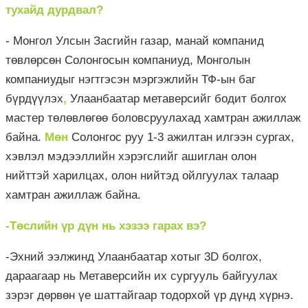
тухайд дурдвал?
- Монгол Улсын Засгийн газар, манай компанид
төвлөрсөн Солонгосын компаниуд, Монголын
компаниудыг нэгтгэсэн мэргэжлийн ТФ-ын баг
бүрдүүлэх
,
Улаанбаатар метаверсийг бодит болгох
мастер төлөвлөгөө боловсруулахад хамтран ажиллаж
байна.
Мөн
Солонгос руу 1-3 ажилтан илгээн сургах,
хэвлэл мэдээллийн хэрэгслийг ашиглан олон
нийттэй харилцах, олон нийтэд ойлгуулах талаар
хамтран ажиллаж байна.
-Төслийн үр дүн нь хэзээ гарах вэ?
-Эхний ээлжинд Улаанбаатар хотыг 3D болгох,
дараагаар нь Метаверсийн их сургууль байгуулах
зэрэг дөрвөн үе шаттайгаар тодорхой үр дүнд хүрнэ.