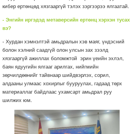
кибер ертөнцөд хязгааргүй тэлэх зэргээрээ ялгаатай.
- Энгийн иргэдэд метаверсийн ертөнц хэрхэн тусах
вэ?
- Хурдан хэмнэлтэй амьдралын хэв маяг, үндэсний
болон хэлний саадгүй олон улсын зах зээлд
хязгааргүй ажиллах боломжтой эрин үеийн эхлэл,
баян ядуугийн ялгааг арилгах, нийгмийн
зөрчилдөөнийг тайвнаар шийдвэрлэх, сорил,
алдааны улмаас хохирлыг бууруулах, гадаад төрх
материаллаг байдлаас ухамсарт амьдрал руу
шилжих юм.