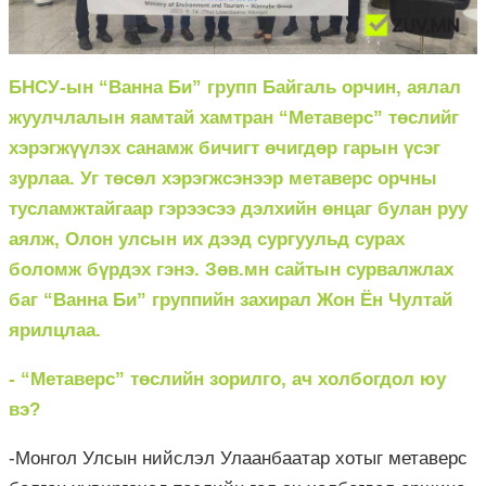
БНСУ-ын “Ванна Би” групп Байгаль орчин, аялал
жуулчлалын яамтай хамтран “Метаверс” төслийг
хэрэгжүүлэх санамж бичигт өчигдөр гарын үсэг
зурлаа. Уг төсөл хэрэгжсэнээр метаверс орчны
тусламжтайгаар гэрээсээ дэлхийн өнцаг булан руу
аялж, Олон улсын их дээд сургуульд сурах
боломж бүрдэх гэнэ. Зөв.мн сайтын сурвалжлах
баг “Ванна Би” группийн захирал Жон Ён Чултай
ярилцлаа.
- “Метаверс” төслийн зорилго, ач холбогдол юу
вэ?
-Монгол Улсын нийслэл Улаанбаатар хотыг метаверс