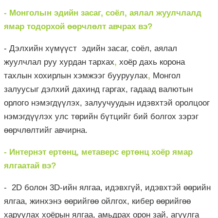
- Монголын эдийн засаг, соёл, аялал жуулчлалд
ямар тодорхой өөрчлөлт авчрах вэ?
- Дэлхийн хүмүүст эдийн засаг, соёл, аялал
жуулчлал руу хурдан тархах
,
хоёр дахь корона
тахлын хохирлын хэмжээг бууруулах
,
Монгол
залуусыг дэлхий дахинд гаргах, гадаад валютын
орлого нэмэгдүүлэх, залуучуудын идэвхтэй оролцоог
нэмэгдүүлэх улс төрийн бүтцийг бий болгох зэрэг
өөрчлөлтийг авчирна.
- Интернэт ертөнц, метаверс ертөнц хоёр ямар
ялгаатай вэ?
- 2D болон 3D-ийн ялгаа, идэвхгүй, идэвхтэй өөрийн
ялгаа, жинхэнэ өөрийгөө ойлгох, кибер өөрийгөө
харуулах хоёрын ялгаа, амьдрах орон зай, агуулга