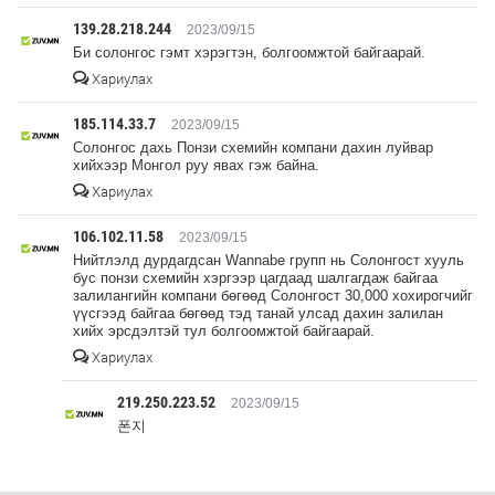
139.28.218.244
2023/09/15
Би солонгос гэмт хэрэгтэн, болгоомжтой байгаарай.
Хариулах
185.114.33.7
2023/09/15
Солонгос дахь Понзи схемийн компани дахин луйвар
хийхээр Монгол руу явах гэж байна.
Хариулах
106.102.11.58
2023/09/15
Нийтлэлд дурдагдсан Wannabe групп нь Солонгост хууль
бус понзи схемийн хэргээр цагдаад шалгагдаж байгаа
залилангийн компани бөгөөд Солонгост 30,000 хохирогчийг
үүсгээд байгаа бөгөөд тэд танай улсад дахин залилан
хийх эрсдэлтэй тул болгоомжтой байгаарай.
Хариулах
219.250.223.52
2023/09/15
폰지