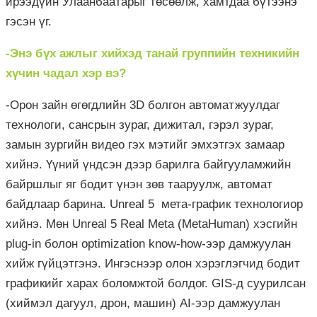
ирээдүйн Улаанбаатарыг төсөөлж, хамтдаа бүтээнэ
гэсэн үг.
-Энэ бүх ажлыг хийхэд танай группийн техникийн
хүчин чадал хэр вэ?
-Орон зайн өгөгдлийн 3D болгон автоматжуулдаг
технологи, сансрын зураг, дижитал, гэрэл зураг,
замын зургийн видео гэх мэтийг эмхэтгэх замаар
хийнэ. Үүний үндсэн дээр барилга байгууламжийн
байршлыг яг бодит үнэн зөв тааруулж, автомат
байдлаар барина. Unreal 5 мета-график технологиор
хийнэ. Мөн Unreal 5 Real Meta (MetaHuman) хэсгийн
plug-in болон optimization know-how-ээр дамжуулан
хийж гүйцэтгэнэ. Ингэснээр олон хэрэглэгчид бодит
графикийг харах боломжтой болдог. GIS-д суурилсан
(хиймэл дагуул, дрон, машин) AI-ээр дамжуулан