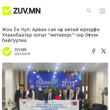
Жон Ён Чул: Арван сая хүн амтай ирээдүйн
Улаанбаатар хотыг "метаверс"-ээр бүтээн
байгуулна
ZUV.MN
2023/09/15