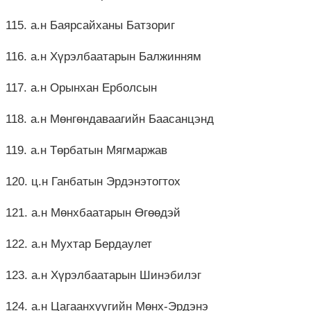
115. а.н Баярсайханы Батзориг
116. а.н Хүрэлбаатарын Балжинням
117. а.н Орынхан Ерболсын
118. а.н Мөнгөндаваагийн Баасанцэнд
119. а.н Төрбатын Мягмаржав
120. ц.н Ганбатын Эрдэнэтогтох
121. а.н Мөнхбаатарын Өгөөдэй
122. а.н Мухтар Бердаулет
123. а.н Хүрэлбаатарын Шинэбилэг
124. а.н Цагаанхүүгийн Мөнх-Эрдэнэ