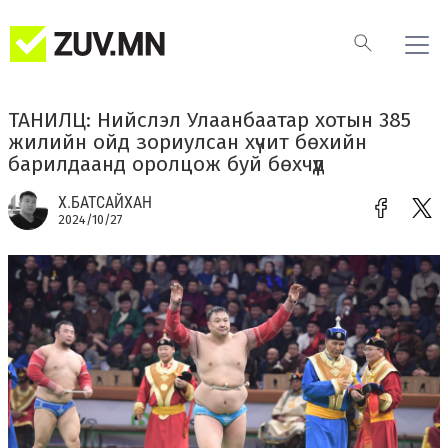
ТАНИЛЦ: Нийслэл Улаанбаатар хотын 385
жилийн ойд зориулсан хүчит бөхийн
барилдаанд оролцож буй бөхчүүд
Х.БАТСАЙХАН
2024/10/27