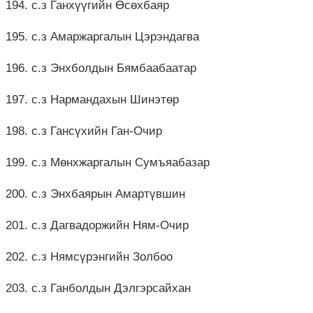
194. с.з Ганхүүгийн Өсөхбаяр
195. с.з Амаржаргалын Цэрэндагва
196. с.з Энхболдын Бямбаабаатар
197. с.з Нармандахын Шинэтөр
198. с.з Гансүхийн Ган-Очир
199. с.з Мөнхжаргалын Сумъяабазар
200. с.з Энхбаярын Амартүвшин
201. с.з Дагвадоржийн Ням-Очир
202. с.з Нямсүрэнгийн Золбоо
203. с.з Ганболдын Дэлгэрсайхан