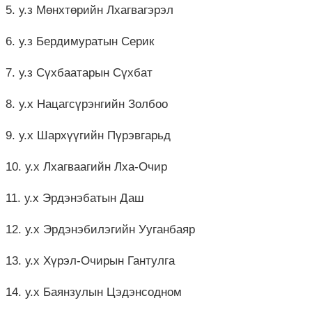
5. у.з Мөнхтөрийн Лхагвагэрэл
6. у.з Бердимуратын Серик
7. у.з Сүхбаатарын Сүхбат
8. у.х Нацагсүрэнгийн Золбоо
9. у.х Шархүүгийн Пүрэвгарьд
10. у.х Лхагваагийн Лха-Очир
11. у.х Эрдэнэбатын Даш
12. у.х Эрдэнэбилэгийн Ууганбаяр
13. у.х Хүрэл-Очирын Гантулга
14. у.х Баянзулын Цэдэнсодном