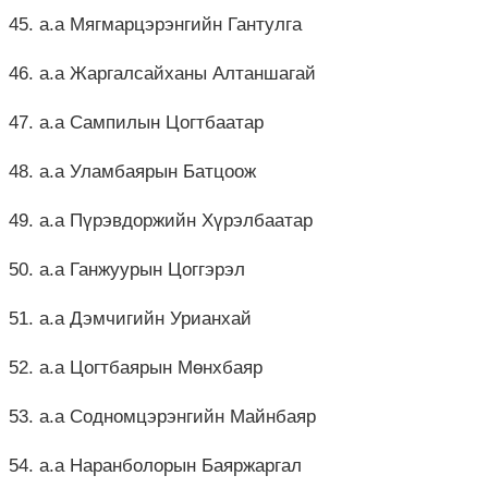
45. а.а Мягмарцэрэнгийн Гантулга
46. а.а Жаргалсайханы Алтаншагай
47. а.а Сампилын Цогтбаатар
48. а.а Уламбаярын Батцоож
49. а.а Пүрэвдоржийн Хүрэлбаатар
50. а.а Ганжуурын Цоггэрэл
51. а.а Дэмчигийн Урианхай
52. а.а Цогтбаярын Мөнхбаяр
53. а.а Содномцэрэнгийн Майнбаяр
54. а.а Наранболорын Баяржаргал