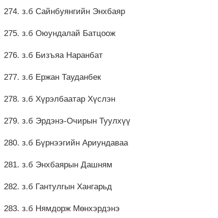
274. з.б Сайнбуянгийн Энхбаяр
275. з.б Оюундалай Батцоож
276. з.б Бизъяа Наранбат
277. з.б Ержан Тауданбек
278. з.б Хүрэлбаатар Хүслэн
279. з.б Эрдэнэ-Очирын Туулхүү
280. з.б Бүрнээгийн Ариундаваа
281. з.б Энхбаярын Дашням
282. з.б Гантулгын Хангарьд
283. з.б Нямдорж Мөнхэрдэнэ