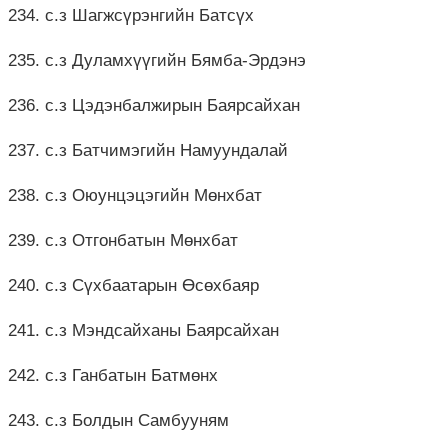
234. с.з Шагжсүрэнгийн Батсүх
235. с.з Дуламхүүгийн Бямба-Эрдэнэ
236. с.з Цэдэнбалжирын Баярсайхан
237. с.з Батчимэгийн Намуундалай
238. с.з Оюунцэцэгийн Мөнхбат
239. с.з Отгонбатын Мөнхбат
240. с.з Сүхбаатарын Өсөхбаяр
241. с.з Мэндсайханы Баярсайхан
242. с.з Ганбатын Батмөнх
243. с.з Болдын Самбууням