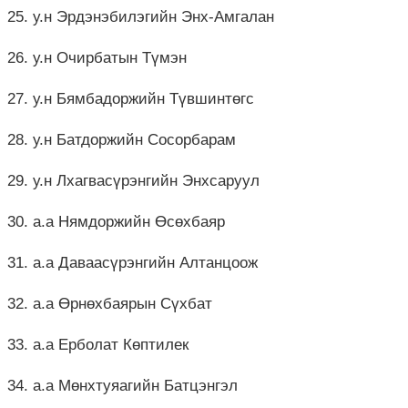
25. у.н Эрдэнэбилэгийн Энх-Амгалан
26. у.н Очирбатын Түмэн
27. у.н Бямбадоржийн Түвшинтөгс
28. у.н Батдоржийн Сосорбарам
29. у.н Лхагвасүрэнгийн Энхсаруул
30. а.а Нямдоржийн Өсөхбаяр
31. а.а Даваасүрэнгийн Алтанцоож
32. а.а Өрнөхбаярын Сүхбат
33. а.а Ерболат Көптилек
34. а.а Мөнхтуяагийн Батцэнгэл