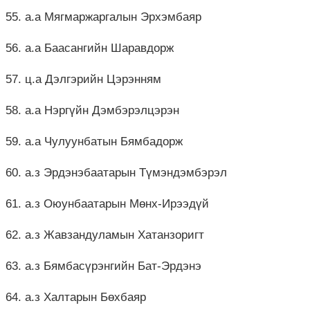
55. а.а Мягмаржаргалын Эрхэмбаяр
56. а.а Баасангийн Шаравдорж
57. ц.а Дэлгэрийн Цэрэнням
58. а.а Нэргүйн Дэмбэрэлцэрэн
59. а.а Чулуунбатын Бямбадорж
60. а.з Эрдэнэбаатарын Түмэндэмбэрэл
61. а.з Оюунбаатарын Мөнх-Ирээдүй
62. а.з Жавзандуламын Хатанзоригт
63. а.з Бямбасүрэнгийн Бат-Эрдэнэ
64. а.з Халтарын Бөхбаяр