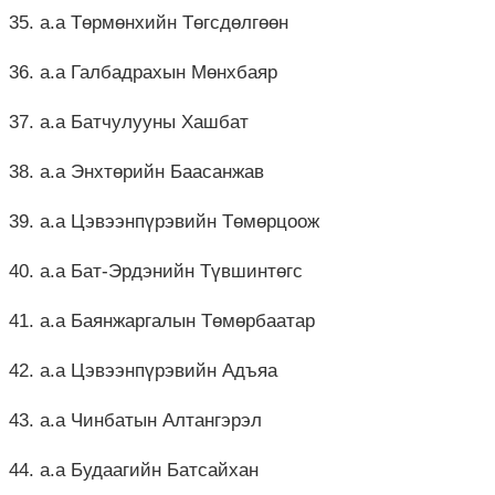
35. а.а Төрмөнхийн Төгсдөлгөөн
36. а.а Галбадрахын Мөнхбаяр
37. а.а Батчулууны Хашбат
38. а.а Энхтөрийн Баасанжав
39. а.а Цэвээнпүрэвийн Төмөрцоож
40. а.а Бат-Эрдэнийн Түвшинтөгс
41. а.а Баянжаргалын Төмөрбаатар
42. а.а Цэвээнпүрэвийн Адъяа
43. а.а Чинбатын Алтангэрэл
44. а.а Будаагийн Батсайхан