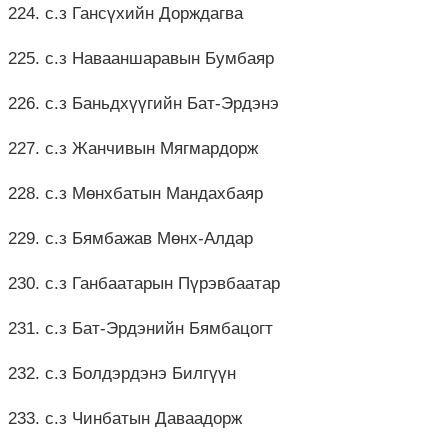
224. с.з Гансүхийн Дорждагва
225. с.з Навааншаравын Бумбаяр
226. с.з Баньдхүүгийн Бат-Эрдэнэ
227. с.з Жанчивын Мягмардорж
228. с.з Мөнхбатын Мандахбаяр
229. с.з Бямбажав Мөнх-Алдар
230. с.з Ганбаатарын Пүрэвбаатар
231. с.з Бат-Эрдэнийн Бямбацогт
232. с.з Болдэрдэнэ Билгүүн
233. с.з Чинбатын Даваадорж