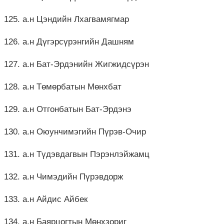
125. а.н Цэндийн Лхагвамягмар
126. а.н Дүгэрсүрэнгийн Дашням
127. а.н Бат-Эрдэнийн Жигжидсүрэн
128. а.н Төмөрбатын Мөнхбат
129. а.н Отгонбатын Бат-Эрдэнэ
130. а.н Оюунчимэгийн Пүрэв-Очир
131. а.н Түдэвдагвын Пэрэнлэйжамц
132. а.н Чимэдийн Пүрэвдорж
133. а.н Айдис Айбек
134. а.н Баярцогтын Мөнхзориг