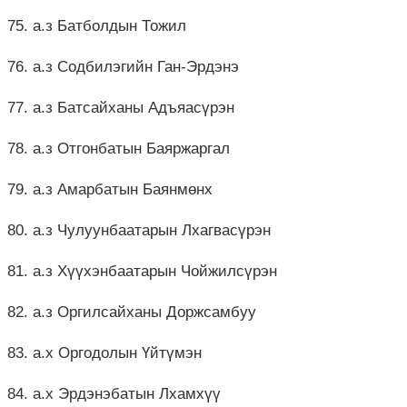
75. а.з Батболдын Тожил
76. а.з Содбилэгийн Ган-Эрдэнэ
77. а.з Батсайханы Адъяасүрэн
78. а.з Отгонбатын Баяржаргал
79. а.з Амарбатын Баянмөнх
80. а.з Чулуунбаатарын Лхагвасүрэн
81. а.з Хүүхэнбаатарын Чойжилсүрэн
82. а.з Оргилсайханы Доржсамбуу
83. а.х Оргодолын Үйтүмэн
84. а.х Эрдэнэбатын Лхамхүү