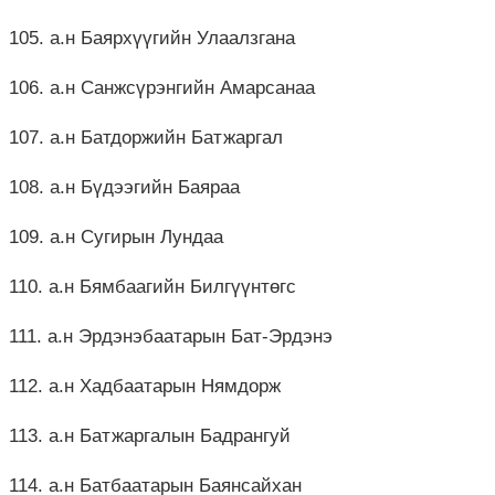
105. а.н Баярхүүгийн Улаалзгана
106. а.н Санжсүрэнгийн Амарсанаа
107. а.н Батдоржийн Батжаргал
108. а.н Бүдээгийн Баяраа
109. а.н Сугирын Лундаа
110. а.н Бямбаагийн Билгүүнтөгс
111. а.н Эрдэнэбаатарын Бат-Эрдэнэ
112. а.н Хадбаатарын Нямдорж
113. а.н Батжаргалын Бадрангуй
114. а.н Батбаатарын Баянсайхан