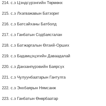
214. с.з Цэндсүрэнгийн Төрмөнх
215. с.з Лхагважавын Батзориг
216. с.з Батсайханы Батболд
217. с.з Ганбатын Содбаясгалан
218. с.з Батжаргалын Өлзий-Орших
219. с.з Бадамцэцэгийн Даваадалай
220. с.з Данзанпүрэвийн Баярсүх
221. с.з Чулуунбаатарын Гантулга
222. с.з Энхбаярын Нямсанж
223. с.з Ганбатын Өнөрбаатар