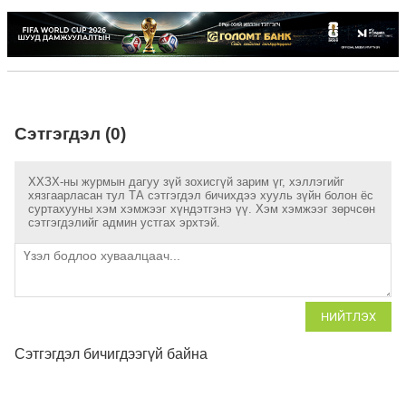
Сэтгэгдэл (0)
ХХЗХ-ны журмын дагуу зүй зохисгүй зарим үг, хэллэгийг
хязгаарласан тул ТА сэтгэгдэл бичихдээ хууль зүйн болон ёс
суртахууны хэм хэмжээг хүндэтгэнэ үү. Хэм хэмжээг зөрчсөн
сэтгэгдэлийг админ устгах эрхтэй.
НИЙТЛЭХ
Сэтгэгдэл бичигдээгүй байна