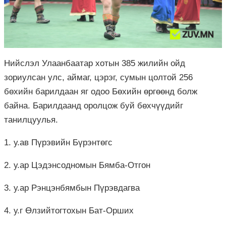
Нийслэл Улаанбаатар хотын 385 жилийн ойд
зориулсан улс, аймаг, цэрэг, сумын цолтой 256
бөхийн барилдаан яг одоо Бөхийн өргөөнд болж
байна. Барилдаанд оролцож буй бөхчүүдийг
танилцуулья.
1. у.ав Пүрэвийн Бүрэнтөгс
2. у.ар Цэдэнсодномын Бямба-Отгон
3. у.ар Рэнцэнбямбын Пүрэвдагва
4. у.г Өлзийтогтохын Бат-Орших