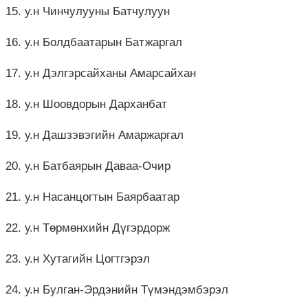
15. у.н Чинчулууны Батчулуун
16. у.н Болдбаатарын Батжаргал
17. у.н Дэлгэрсайханы Амарсайхан
18. у.н Шоовдорын Дарханбат
19. у.н Дашзэвэгийн Амаржаргал
20. у.н Батбаярын Даваа-Очир
21. у.н Насанцогтын Баярбаатар
22. у.н Төрмөнхийн Дүгэрдорж
23. у.н Хутагийн Цогтгэрэл
24. у.н Булган-Эрдэнийн Түмэндэмбэрэл