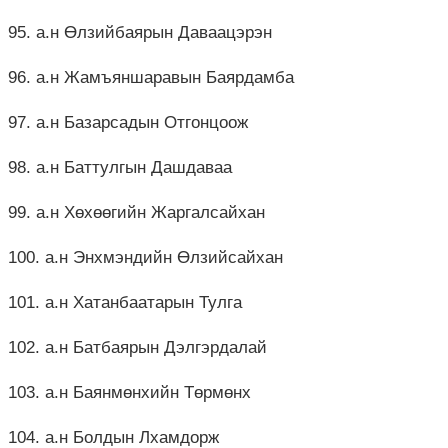
95. а.н Өлзийбаярын Даваацэрэн
96. а.н Жамъяншаравын Баярдамба
97. а.н Базарсадын Отгонцоож
98. а.н Баттулгын Дашдаваа
99. а.н Хөхөөгийн Жаргалсайхан
100. а.н Энхмэндийн Өлзийсайхан
101. а.н Хатанбаатарын Тулга
102. а.н Батбаярын Дэлгэрдалай
103. а.н Баянмөнхийн Төрмөнх
104. а.н Болдын Лхамдорж