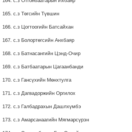
164. с.з Отгонбаатарын Ихбаяр
165. с.з Төгсийн Түвшин
166. с.з Цогтоогийн Батсайхан
167. с.з Болортөгсийн Анхбаяр
168. с.з Батнасангийн Цэнд-Очир
169. с.з Батбаатарын Цагаанбанди
170. с.з Гансүхийн Мөнхтулга
171. с.з Дагвадоржийн Оргилох
172. с.з Галбадрахын Дашлхүмбэ
173. с.з Амарсанаагийн Мягмарсүрэн