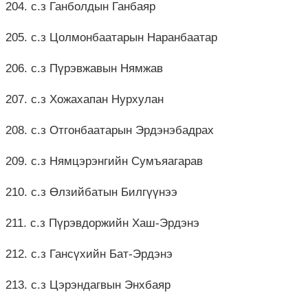
204. с.з Ганболдын Ганбаяр
205. с.з Цолмонбаатарын Наранбаатар
206. с.з Пүрэвжавын Нямжав
207. с.з Хожахапан Нурхулан
208. с.з Отгонбаатарын Эрдэнэбадрах
209. с.з Нямцэрэнгийн Сумъяагарав
210. с.з Өлзийбатын Билгүүнээ
211. с.з Пүрэвдоржийн Хаш-Эрдэнэ
212. с.з Гансүхийн Бат-Эрдэнэ
213. с.з Цэрэндагвын Энхбаяр