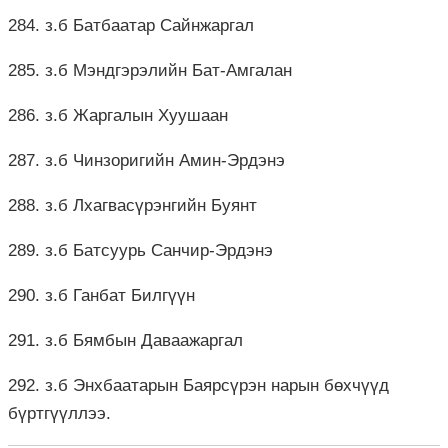
284. з.б Батбаатар Сайнжаргал
285. з.б Мэндгэрэлийн Бат-Амгалан
286. з.б Жаргалын Хуушаан
287. з.б Чинзоригийн Амин-Эрдэнэ
288. з.б Лхагвасүрэнгийн Буянт
289. з.б Батсуурь Санчир-Эрдэнэ
290. з.б Ганбат Билгүүн
291. з.б Бямбын Даваажаргал
292. з.б Энхбаатарын Баярсүрэн нарын бөхчүүд
бүртгүүллээ.