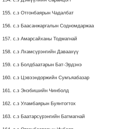
155. с.з Отгонбаярын Чадалбат
156. с.з Баасанжаргалын Содномдаржаа
157. с.з Амарсайханы Тодмагнай
158. с.з Лхамсүрэнгийн Даваахүү
159. с.з Болдбаатарын Бат-Эрдэнэ
160. с.з Цэвээндоржийн Сумъяабазар
161. с.з Энэбишийн Чинболд
162. с.з Уламбаярын Буянтогтох
163. с.з Баатарсүрэнгийн Батмагнай