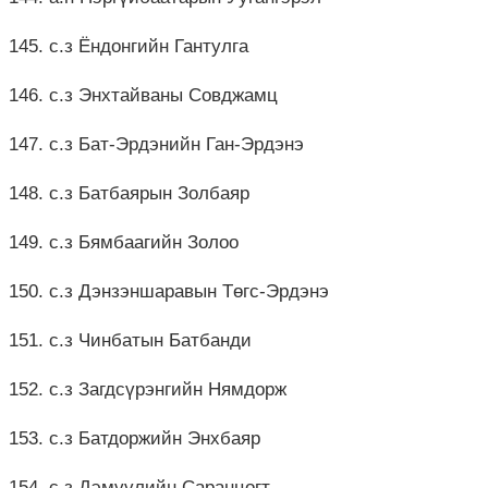
145. с.з Ёндонгийн Гантулга
146. с.з Энхтайваны Совджамц
147. с.з Бат-Эрдэнийн Ган-Эрдэнэ
148. с.з Батбаярын Золбаяр
149. с.з Бямбаагийн Золоо
150. с.з Дэнзэншаравын Төгс-Эрдэнэ
151. с.з Чинбатын Батбанди
152. с.з Загдсүрэнгийн Нямдорж
153. с.з Батдоржийн Энхбаяр
154. с.з Дэмүүлийн Саранцогт