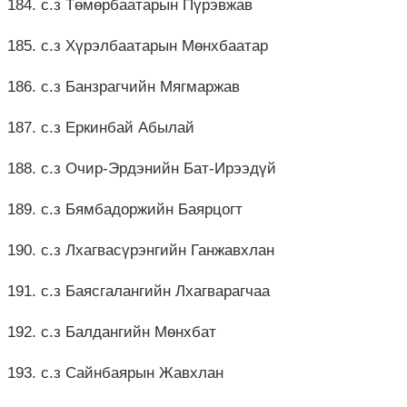
184. с.з Төмөрбаатарын Пүрэвжав
185. с.з Хүрэлбаатарын Мөнхбаатар
186. с.з Банзрагчийн Мягмаржав
187. с.з Еркинбай Абылай
188. с.з Очир-Эрдэнийн Бат-Ирээдүй
189. с.з Бямбадоржийн Баярцогт
190. с.з Лхагвасүрэнгийн Ганжавхлан
191. с.з Баясгалангийн Лхагварагчаа
192. с.з Балдангийн Мөнхбат
193. с.з Сайнбаярын Жавхлан