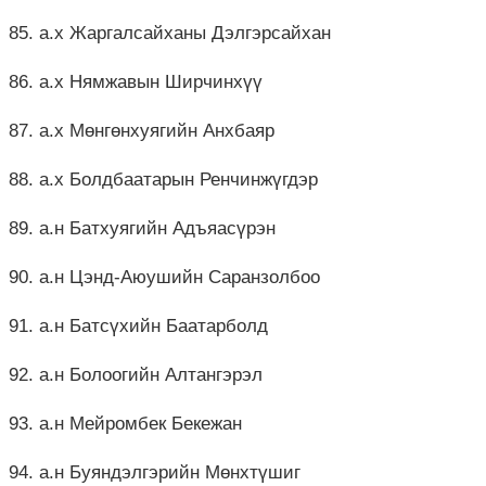
85. а.х Жаргалсайханы Дэлгэрсайхан
86. а.х Нямжавын Ширчинхүү
87. а.х Мөнгөнхуягийн Анхбаяр
88. а.х Болдбаатарын Ренчинжүгдэр
89. а.н Батхуягийн Адъяасүрэн
90. а.н Цэнд-Аюушийн Саранзолбоо
91. а.н Батсүхийн Баатарболд
92. а.н Болоогийн Алтангэрэл
93. а.н Мейромбек Бекежан
94. а.н Буяндэлгэрийн Мөнхтүшиг