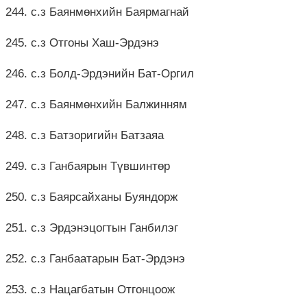
244. с.з Баянмөнхийн Баярмагнай
245. с.з Отгоны Хаш-Эрдэнэ
246. с.з Болд-Эрдэнийн Бат-Оргил
247. с.з Баянмөнхийн Балжинням
248. с.з Батзоригийн Батзаяа
249. с.з Ганбаярын Түвшинтөр
250. с.з Баярсайханы Буяндорж
251. с.з Эрдэнэцогтын Ганбилэг
252. с.з Ганбаатарын Бат-Эрдэнэ
253. с.з Нацагбатын Отгонцоож