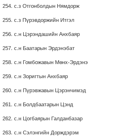
254. с.з Отгонболдын Нямдорж
255. с.з Пүрэвдоржийн Итгэл
256. с.н Цэрэндашийн Анхбаяр
257. с.н Баатарын Эрдэнэбат
258. с.н Гомбожавын Мөнх-Эрдэнэ
259. с.н Зоригтын Анхбаяр
260. с.н Пүрэвжавын Цэрэнчимэд
261. с.н Болдбаатарын Цэнд
262. с.н Цогбаярын Галданбазар
263. с.н Сэлэнгийн Дорждэрэм