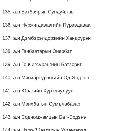
135. а.н Батбаярын Сундуйжав
136. а.н Нүржигдаваагийн Пүрэвдаваа
137. а.н Дэмбэрэлдоржийн Хандсүрэн
138. а.н Ганбаатарын Өнөрбат
139. а.н Гончигсүрэнгийн Батзориг
140. а.н Мягмарсүрэнгийн Од-Эрдэнэ
141. а.н Юрагийн Хүрэлчулуун
142. а.н Мөнхбатын Сумъяабазар
143. а.н Содномжамцын Бат-Эрдэнэ
144. а.н Нэргүйбаатарын Уугангэрэл