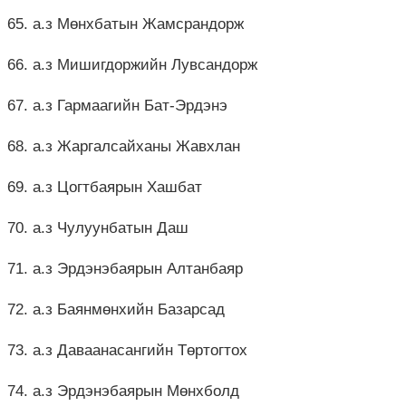
65. а.з Мөнхбатын Жамсрандорж
66. а.з Мишигдоржийн Лувсандорж
67. а.з Гармаагийн Бат-Эрдэнэ
68. а.з Жаргалсайханы Жавхлан
69. а.з Цогтбаярын Хашбат
70. а.з Чулуунбатын Даш
71. а.з Эрдэнэбаярын Алтанбаяр
72. а.з Баянмөнхийн Базарсад
73. а.з Даваанасангийн Төртогтох
74. а.з Эрдэнэбаярын Мөнхболд