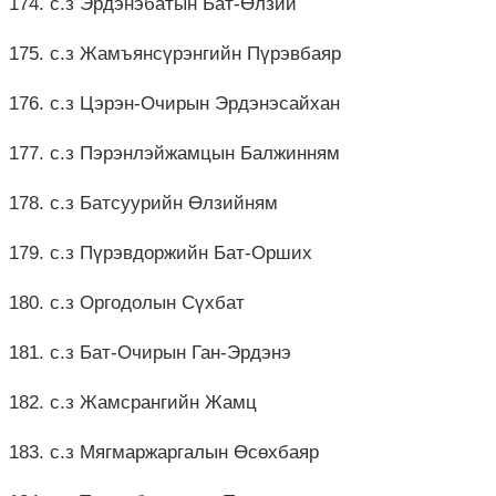
174. с.з Эрдэнэбатын Бат-Өлзий
175. с.з Жамъянсүрэнгийн Пүрэвбаяр
176. с.з Цэрэн-Очирын Эрдэнэсайхан
177. с.з Пэрэнлэйжамцын Балжинням
178. с.з Батсуурийн Өлзийням
179. с.з Пүрэвдоржийн Бат-Орших
180. с.з Оргодолын Сүхбат
181. с.з Бат-Очирын Ган-Эрдэнэ
182. с.з Жамсрангийн Жамц
183. с.з Мягмаржаргалын Өсөхбаяр