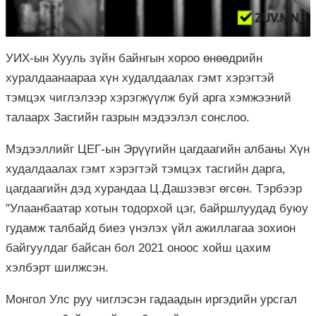
УИХ-ын Хууль зүйн байнгын хороо өнөөдрийн
хуралдаанаараа хүн худалдаалах гэмт хэрэгтэй
тэмцэх чиглэлээр хэрэгжүүлж буй арга хэмжээний
талаарх Засгийн газрын мэдээлэл сонслоо.
Мэдээллийг ЦЕГ-ын Эрүүгийн цагдаагийн албаны Хүн
худалдаалах гэмт хэрэгтэй тэмцэх тасгийн дарга,
цагдаагийн дэд хурандаа Ц.Дашзэвэг өгсөн. Тэрбээр
"Улаанбаатар хотын тодорхой цэг, байршлуудад буюу
гудамж талбайд биеэ үнэлэх үйл ажиллагаа зохион
байгуулдаг байсан бол 2021 оноос хойш цахим
хэлбэрт шилжсэн.
Монгол Улс руу чиглэсэн гадаадын иргэдийн урсгал