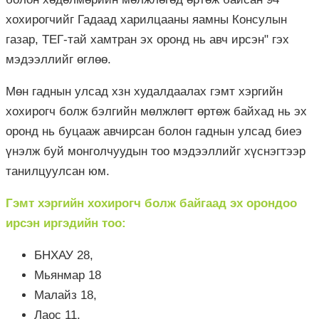
хохирогчийг Гадаад харилцааны яамны Консулын
газар, ТЕГ-тай хамтран эх оронд нь авч ирсэн" гэх
мэдээллийг өглөө.
Мөн гаднын улсад хзн худалдаалах гэмт хэргийн
хохирогч болж бэлгийн мөлжлөгт өртөж байхад нь эх
оронд нь буцааж авчирсан болон гаднын улсад биеэ
үнэлж буй монголчуудын тоо мэдээллийг хүснэгтээр
танилцуулсан юм.
Гэмт хэргийн хохирогч болж байгаад эх орондоо
ирсэн иргэдийн тоо:
БНХАУ 28,
Мьянмар 18
Малайз 18,
Лаос 11,