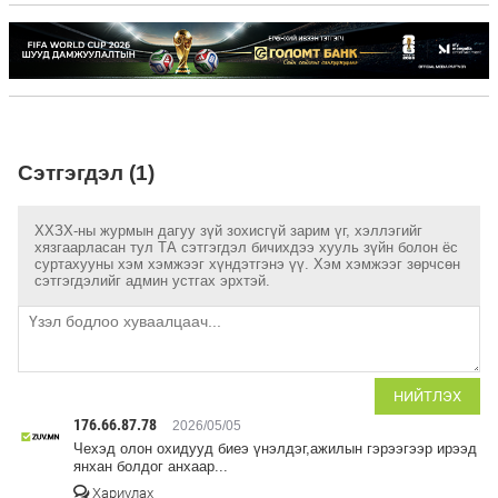
Сэтгэгдэл (1)
ХХЗХ-ны журмын дагуу зүй зохисгүй зарим үг, хэллэгийг
хязгаарласан тул ТА сэтгэгдэл бичихдээ хууль зүйн болон ёс
суртахууны хэм хэмжээг хүндэтгэнэ үү. Хэм хэмжээг зөрчсөн
сэтгэгдэлийг админ устгах эрхтэй.
НИЙТЛЭХ
176.66.87.78
2026/05/05
Чехэд олон охидууд биеэ үнэлдэг,ажилын гэрээгээр ирээд
янхан болдог анхаар...
Хариулах