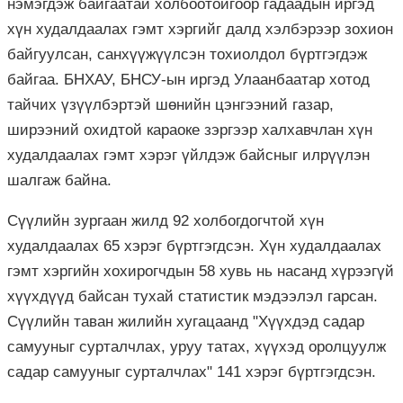
нэмэгдэж байгаатай холбоотойгоор гадаадын иргэд
хүн худалдаалах гэмт хэргийг далд хэлбэрээр зохион
байгуулсан, санхүүжүүлсэн тохиолдол бүртгэгдэж
байгаа. БНХАУ, БНСУ-ын иргэд Улаанбаатар хотод
тайчих үзүүлбэртэй шөнийн цэнгээний газар,
ширээний охидтой караоке зэргээр халхавчлан хүн
худалдаалах гэмт хэрэг үйлдэж байсныг илрүүлэн
шалгаж байна.
Сүүлийн зургаан жилд 92 холбогдогчтой хүн
худалдаалах 65 хэрэг бүртгэгдсэн. Хүн худалдаалах
гэмт хэргийн хохирогчдын 58 хувь нь насанд хүрээгүй
хүүхдүүд байсан тухай статистик мэдээлэл гарсан.
Сүүлийн таван жилийн хугацаанд "Хүүхдэд садар
самууныг сурталчлах, уруу татах, хүүхэд оролцуулж
садар самууныг сурталчлах" 141 хэрэг бүртгэгдсэн.