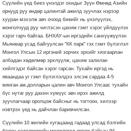
Сүүлийн үед биеэ үнэлдэг охидыг Зүүн Өмнөд Азийн
орнууд руу өндөр цалинтай ажилд зуучлах нэрээр
хууран мэхэлж авч очоод биеийг нь үнэлүүлэх,
монголчууд руу чиглэсэн цахим гэмт хэрэг үйлдүүлэх
хэрэг гарч байгаа. БНХАУ-ын иргэдийн санхүүжүүлэн
Мьянмар усад байгуулсан "КК парк" гэх гэмт бүлэглэл
Монгол Улсын 12 иргэний зорчих эрхийг хязгаарлан
албадан хөдөлмөр эрхлүүлж, цахим залилан
хийлгэдэг байсан хэрэг гарсан. Тухайн иргэд нь
яваандаа уг гэмт бүлэглэлдээ элсэж сардаа 4-5
мянган ам.долларын цалин авч Монгол Улсаас тухайн
бүс нутаг руу дахин хүмүүс авч ирэх ажилд
зуучлагчаар оролцож байсныг нь тогтоон, хилээр
нэвтрэх үед нь дайчлан баривчилсан.
Сүүлийн 10 жилийн хугацаанд гадаад улсад бэлгийн
болон хөдөлмөрийн мөлжлөгөд өртөж байсан 94