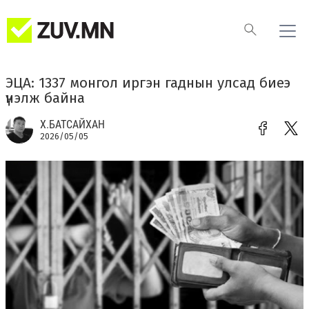
ЭЦА: 1337 монгол иргэн гаднын улсад биеэ
үнэлж байна
Х.БАТСАЙХАН
2026/05/05