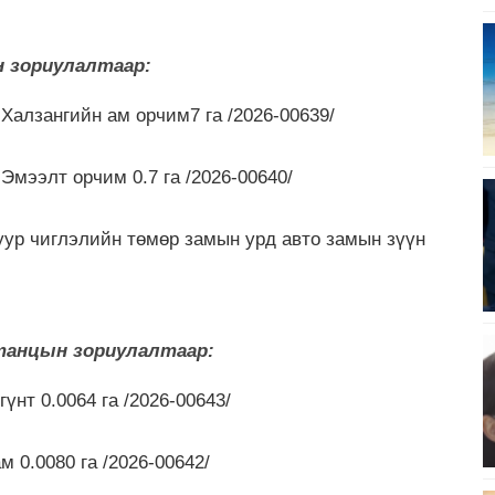
н зориулалтаар:
 Халзангийн ам орчим7 га /2026-00639/
 Эмээлт орчим 0.7 га /2026-00640/
нуур чиглэлийн төмөр замын урд авто замын зүүн
станцын зориулалтаар:
гүнт 0.0064 га /2026-00643/
м 0.0080 га /2026-00642/