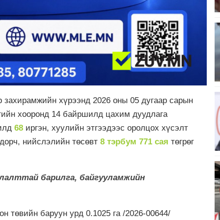
р захирамжийн хүрээнд 2026 оны 05 дугаар сарын
агийн хооронд 14 байршилд цахим дуудлага
илд
68
иргэн, хуулийн этгээдээс оролцох хүсэлт
дорч, нийслэлийн төсөвт
8 тэрбум 771 сая
төгрөг
лалттай барилга, байгууламжийн
н төвийн баруун урд 0.1025 га /2026-00644/