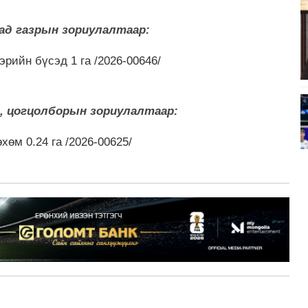
ад газрын зориулалтаар:
вэрийн бүсэд 1 га /2026-00646/
в, цогцолборын зориулалтаар:
өхөм 0.24 га /2026-00625/