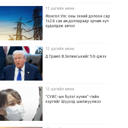
11 цагийн өмнө
Монгол Улс оны эхний долоон сард
142.6 сая ам.доллараар эрчим хүч
худалдаж авчээ
12 цагийн өмнө
Д.Трамп В.Зелинськийг 5:0-джээ
12 цагийн өмнө
“СУИС-ын бүлэг хүчин”-гийн
хэргийг Шүүхэд шилжүүлжээ