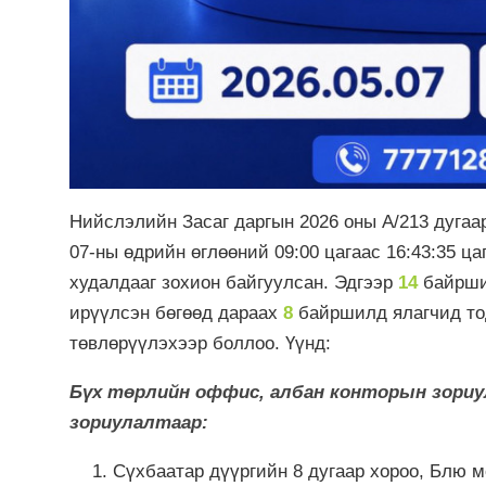
Нийслэлийн Засаг даргын 2026 оны А/213 дугаа
07-ны өдрийн өглөөний 09:00 цагаас 16:43:35 ц
худалдааг зохион байгуулcан. Эдгээр
14
байрш
ирүүлсэн бөгөөд дараах
8
байршилд ялагчид то
төвлөрүүлэхээр боллоо. Үүнд:
Бүх төрлийн оффис, албан конторын зориу
зориулалтаар:
Сүхбаатар дүүргийн 8 дугаар хороо, Блю мо