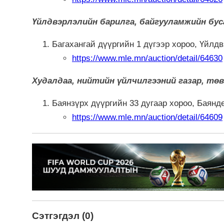
Үйлдвэрлэлийн барилга, байгууламжийн бус
Багахангай дүүргийн 1 дүгээр хороо, Үйлд
https://www.mle.mn/auction/detail/64630
Худалдаа, нийтийн үйлчилгээний газар, тө
Баянзүрх дүүргийн 33 дугаар хороо, Баянд
https://www.mle.mn/auction/detail/64609
Сэтгэгдэл (0)