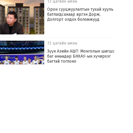
13 цагийн өмнө
Орон сууцжуулалтын тухай хууль
батлагдсанаар иргэн Дорж,
Долгорт олдох боломжууд
13 цагийн өмнө
Зүүн Азийн АШТ: Монголын шигшээ
баг өнөөдөр БНХАУ-ын хүчирхэг
багтай тоглоно
14 цагийн өмнө
Хилчин байлдагч галын аюулаас нэг
өрх айлыг урьдчилан сэргийлж,
аварчээ
14 цагийн өмнө