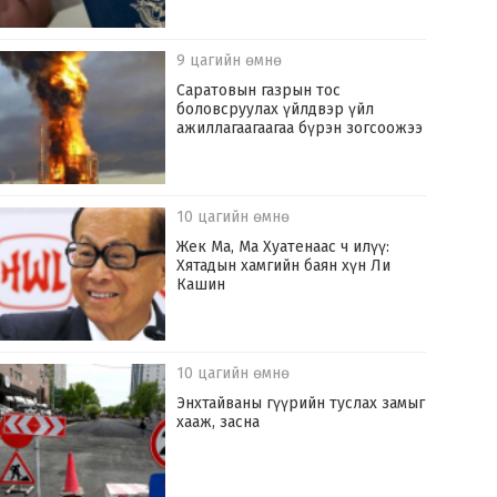
9 цагийн өмнө
Саратовын газрын тос
боловсруулах үйлдвэр үйл
ажиллагаагаагаа бүрэн зогсоожээ
10 цагийн өмнө
Жек Ма, Ма Хуатенаас ч илүү:
Хятадын хамгийн баян хүн Ли
Кашин
10 цагийн өмнө
Энхтайваны гүүрийн туслах замыг
хааж, засна