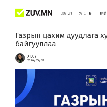
ЭХЛЭЛ
УЛС ТӨР
НИЙ
Газрын цахим дуудлага х
байгууллаа
Х.ЕСҮ
2026/05/08