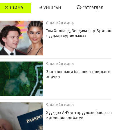
ШИНЭ
УНШСАН
СЭТГЭГДЭЛ
8 цагийн өмнө
Том Холланд, Зендаяа нар Британид
нууцаар хуримлажээ
9 цагийн өмнө
Эко инноваци ба ашиг сонирхлын
зөрчил
9 цагийн өмнө
Хүүхдээ АНУ-д төрүүлсэн байлаа ч
иргэншил олгохгүй