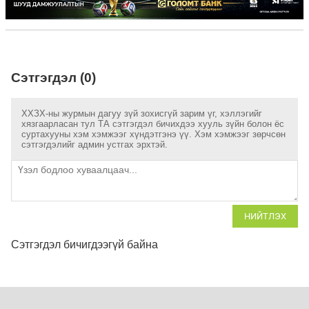
Сэтгэгдэл (0)
ХХЗХ-ны журмын дагуу зүй зохисгүй зарим үг, хэллэгийг
хязгаарласан тул ТА сэтгэгдэл бичихдээ хууль зүйн болон ёс
суртахууны хэм хэмжээг хүндэтгэнэ үү. Хэм хэмжээг зөрчсөн
сэтгэгдэлийг админ устгах эрхтэй.
НИЙТЛЭХ
Сэтгэгдэл бичигдээгүй байна