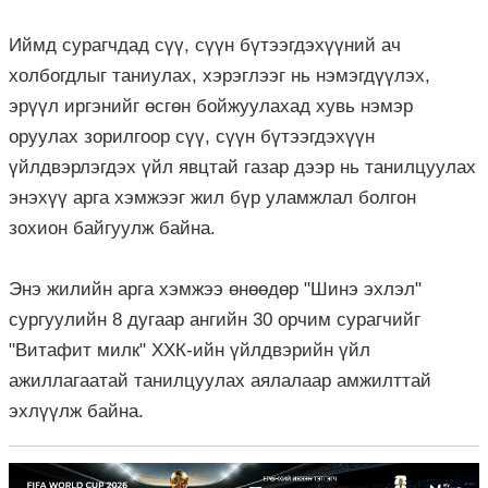
Иймд сурагчдад сүү, сүүн бүтээгдэхүүний ач
холбогдлыг таниулах, хэрэглээг нь нэмэгдүүлэх,
эрүүл иргэнийг өсгөн бойжуулахад хувь нэмэр
оруулах зорилгоор сүү, сүүн бүтээгдэхүүн
үйлдвэрлэгдэх үйл явцтай газар дээр нь танилцуулах
энэхүү арга хэмжээг жил бүр уламжлал болгон
зохион байгуулж байна.
Энэ жилийн арга хэмжээ өнөөдөр "Шинэ эхлэл"
сургуулийн 8 дугаар ангийн 30 орчим сурагчийг
"Витафит милк" ХХК-ийн үйлдвэрийн үйл
ажиллагаатай танилцуулах аялалаар амжилттай
эхлүүлж байна.