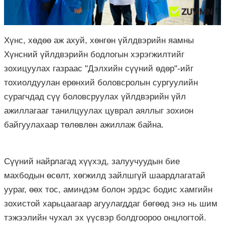
Хүнс, хөдөө аж ахуй, хөнгөн үйлдвэрийн яамны
Хүнсний үйлдвэрийн бодлогын хэрэгжилтийг
зохицуулах газраас "Дэлхийн сүүний өдөр"-ийг
тохиолдуулан ерөнхий боловсролын сургуулийн
сурагчдад сүү боловсруулах үйлдвэрийн үйл
ажиллагааг танилцуулах цуврал аяллыг зохион
байгуулахаар төлөвлөн ажиллаж байна.
Сүүний найрлагад хүүхэд, залуучуудын бие
махбодын өсөлт, хөгжилд зайлшгүй шаардлагатай
уураг, өөх тос, аминдэм болон эрдэс бодис хамгийн
зохистой харьцаагаар агуулагддаг бөгөөд энэ нь шим
тэжээлийн чухал эх үүсвэр болдгоороо онцлогтой.