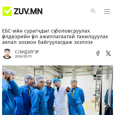
ЕБС-ийн сурагчдыг сүү боловсруулах
үйлдвэрийн үйл ажиллагаатай танилцуулах
аялал зохион байгуулагдаж эхэллээ
С.ГАНДЭЛГЭР
2026/05/11