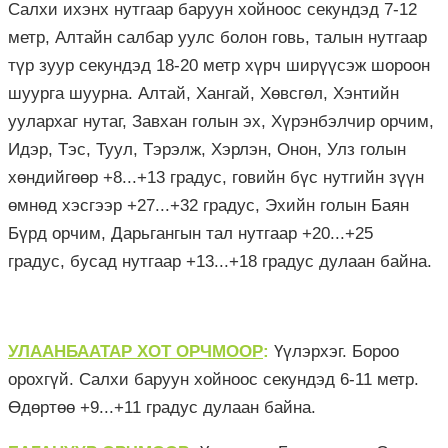
Салхи ихэнх нутгаар баруун хойноос секундэд 7-12
метр, Алтайн салбар уулс болон говь, талын нутгаар
түр зуур секундэд 18-20 метр хүрч ширүүсэж шороон
шуурга шуурна. Алтай, Хангай, Хөвсгөл, Хэнтийн
уулархаг нутаг, Завхан голын эх, Хүрэнбэлчир орчим,
Идэр, Тэс, Туул, Тэрэлж, Хэрлэн, Онон, Улз голын
хөндийгөөр +8...+13 градус, говийн бүс нутгийн зүүн
өмнөд хэсгээр +27...+32 градус, Эхийн голын Баян
Бүрд орчим, Дарьгангын тал нутгаар +20...+25
градус, бусад нутгаар +13...+18 градус дулаан байна.
УЛААНБААТАР ХОТ ОРЧМООР
:
Үүлэрхэг. Бороо
орохгүй. Салхи баруун хойноос секундэд 6-11 метр.
Өдөртөө +9...+11 градус дулаан байна.