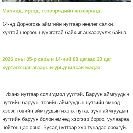
Малчид, иргэд, тээвэрчдийн анхааралд:
14-нд Дорноговь аймгийн нутгаар нөөлөг салхи,
хүчтэй шороон шуургатай байхыг анхааруулж байна.
2026 оны 05-р сарын 14-ний 08 цагаас 20 цаг
хүртэлх
цаг агаарын урьдчилсан мэдээ:
Ихэнх нутгаар солигдмол үүлтэй. Баруун аймгуудын
нутгийн баруун, төвийн аймгуудын нутгийн өмнөд
хэсэг, говийн аймгуудын ихэнх нутаг, зүүн аймгуудын
нутгийн баруун болон өмнөд хэсгээр бороо, уулаараа
нойтон цас орно. Бусад нутгаар хур тунадас орохгүй.