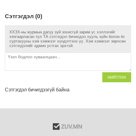
Сэтгэгдэл (0)
ХХЗХ-ны журмын дагуу зүй зохисгүй зарим үг, хэллэгийг
хязгаарласан тул ТА сэтгэгдэл бичихдээ хууль зүйн болон ёс
суртахууны хэм хэмжээг хүндэтгэнэ үү. Хэм хэмжээг зөрчсөн
сэтгэгдэлийг админ устгах эрхтэй.
НИЙТЛЭХ
Сэтгэгдэл бичигдээгүй байна