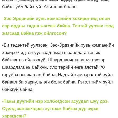
байх зүйл байхгүй. Ажиллаж болно.
-Зэс-Эрдэнийн хувь компанийн хохирогчид олон
сар ордны гадна жагсаж байна. Тантай уулзах гээд
жагсаад байна гэж ойлгосон?
-Би тэдэнтэй уулзсан. Зэс-Эрдэнийн хувь компанийн
хохирогчидтой уулзаад ямар шаардлага тавьж
байгааг нь ойлгоогүй. Шаардлагыг нь авъя гэхээр
шаардлага нь байхүй. Улс төрийн өнгө аястай 70
гаруй хоног жагсаж байна. Надтай хамааралтай зүйл
байвал би хариуль өгч болж байна. Гэтэл тийм зүйл
байхгүй байна.
-Таны дүүгийн нэр холбогдсон асуудал шүү дээ.
Сүүлд жагсагчдаас зугтааж байгаа дүр зураг
харагдсан?