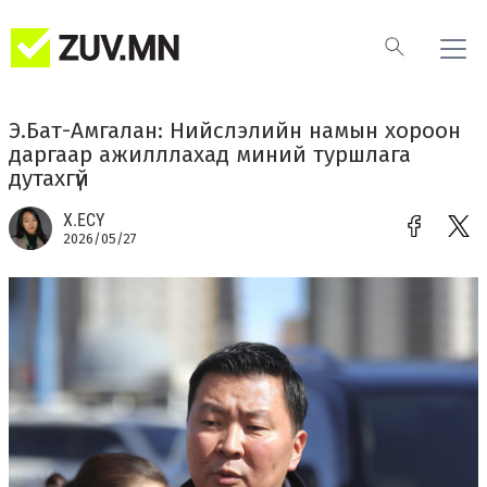
Э.Бат-Амгалан: Нийслэлийн намын хороон
даргаар ажилллахад миний туршлага
дутахгүй
Х.ЕСҮ
2026/05/27