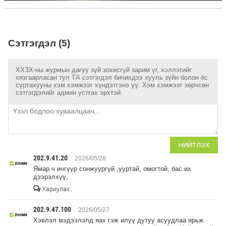
Сэтгэгдэл (5)
ХХЗХ-ны журмын дагуу зүй зохисгүй зарим үг, хэллэгийг
хязгаарласан тул ТА сэтгэгдэл бичихдээ хууль зүйн болон ёс
суртахууны хэм хэмжээг хүндэтгэнэ үү. Хэм хэмжээг зөрчсөн
сэтгэгдэлийг админ устгах эрхтэй.
НИЙТЛЭХ
202.9.41.20
2026/05/28
Ямар ч ичгүүр сонжуургүй ,ууртай, омогтой, бас их
дээрэлхүү,
Хариулах
202.9.47.100
2026/05/27
Xэвлэл мэдээлэлд яах гэж илүү дутуу асуудлаа ярьж