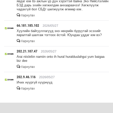
явдаг юм бэ ажлын үр дүн хэрэгтэй байна Энэ Нийслэлийн
БЗД дарь эхийн хөгжилдөө анхаараачээ! Xөгжлүүлж
чадахгүй бол СБДт шилжүүлж өгмөөр юм۔
Хариулах
66.181.185.102
2026/05/27
Хуулийн байгууллагууд энэ нөхрийн буруутай эсэхийг
яаралтай шалгаж тогтоох ёстой. Юундаа уддаг юм вэ?
Хариулах
202.21.107.47
2026/05/27
Arai niisleliin namiin onto ih hural huralduulahgui yum baigaa
biz dee
Хариулах
202.9.46.116
2026/05/27
Ичих нүүргүй хүүрнүүд
Хариулах