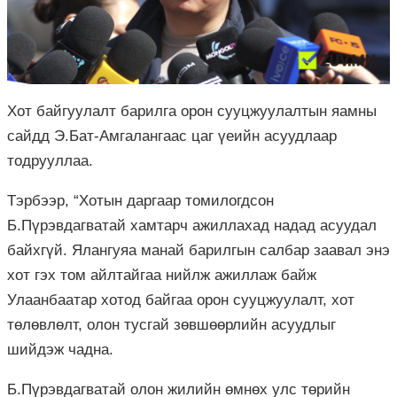
Хот байгуулалт барилга орон сууцжуулалтын яамны
сайдд Э.Бат-Амгалангаас цаг үеийн асуудлаар
тодрууллаа.
Тэрбээр, “Хотын даргаар томилогдсон
Б.Пүрэвдагватай хамтарч ажиллахад надад асуудал
байхгүй. Ялангуяа манай барилгын салбар заавал энэ
хот гэх том айлтайгаа нийлж ажиллаж байж
Улаанбаатар хотод байгаа орон сууцжуулалт, хот
төлөвлөлт, олон тусгай зөвшөөрлийн асуудлыг
шийдэж чадна.
Б.Пүрэвдагватай олон жилийн өмнөх улс төрийн