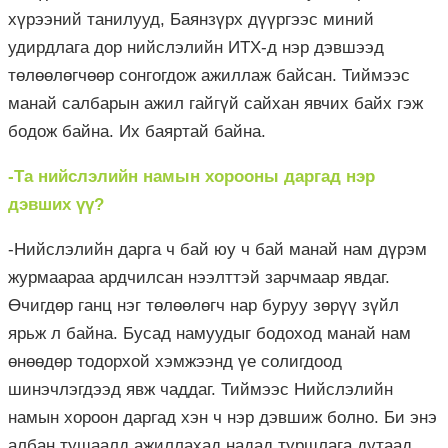
хүрээний танилууд, Баянзүрх дүүргээс миний
удирдлага дор нийслэлийн ИТХ-д нэр дэвшээд
төлөөлөгчөөр сонгогдож ажиллаж байсан. Тиймээс
манай салбарын ажил гайгүй сайхан явчих байх гэж
бодож байна. Их баяртай байна.
-Та нийслэлийн намын хорооны даргад нэр
дэвших үү?
-Нийслэлийн дарга ч бай юу ч бай манай нам дүрэм
журмаараа ардчилсан нээлттэй зарчмаар явдаг.
Өчигдөр ганц нэг төлөөлөгч нар буруу зөрүү зүйл
ярьж л байна. Бусад намуудыг бодоход манай нам
өнөөдөр тодорхой хэмжээнд үе солигдоод
шинэчлэгдээд явж чаддаг. Тиймээс Нийслэлийн
намын хороон даргад хэн ч нэр дэвшиж болно. Би энэ
албан тушаалд ажиллахад надад туршлага дутаад