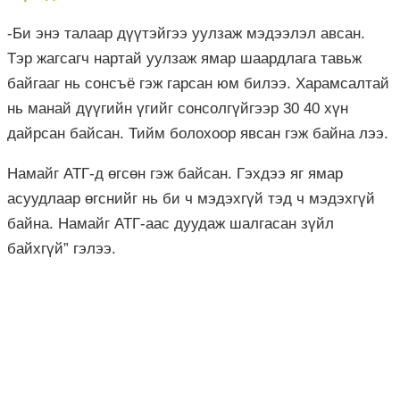
-Би энэ талаар дүүтэйгээ уулзаж мэдээлэл авсан.
Тэр жагсагч нартай уулзаж ямар шаардлага тавьж
байгааг нь сонсъё гэж гарсан юм билээ. Харамсалтай
нь манай дүүгийн үгийг сонсолгүйгээр 30 40 хүн
дайрсан байсан. Тийм болохоор явсан гэж байна лээ.
Намайг АТГ-д өгсөн гэж байсан. Гэхдээ яг ямар
асуудлаар өгснийг нь би ч мэдэхгүй тэд ч мэдэхгүй
байна. Намайг АТГ-аас дуудаж шалгасан зүйл
байхгүй” гэлээ.