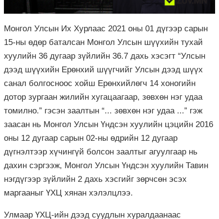
Монгол Улсын Их Хурлаас 2021 оны 01 дүгээр сарын
15-ны өдөр баталсан Монгол Улсын шүүхийн тухай
хуулийн 36 дугаар зүйлийн 36.7 дахь хэсэгт “Улсын
дээд шүүхийн Ерөнхий шүүгчийг Улсын дээд шүүх
санал болгосноос хойш Ерөнхийлөгч 14 хоногийн
дотор зургаан жилийн хугацаагаар, зөвхөн нэг удаа
томилно.” гэсэн заалтын “... зөвхөн нэг удаа ...” гэж
заасан нь Монгол Улсын Үндсэн хуулийн цэцийн 2016
оны 12 дугаар сарын 02-ны өдрийн 12 дугаар
дүгнэлтээр хүчингүй болсон заалтыг агуулгаар нь
дахин сэргээж, Монгол Улсын Үндсэн хуулийн Тавин
нэгдүгээр зүйлийн 2 дахь хэсгийг зөрчсөн эсэх
маргааныг ҮХЦ хянан хэлэлцлээ.
Улмаар ҮХЦ-ийн дээд суудлын хуралдаанаас