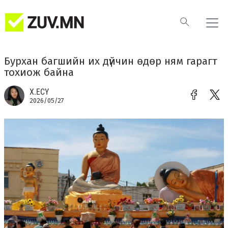
Бурхан багшийн их дүйчин өдөр ням гарагт
тохиож байна
Х.ЕСҮ
2026/05/27