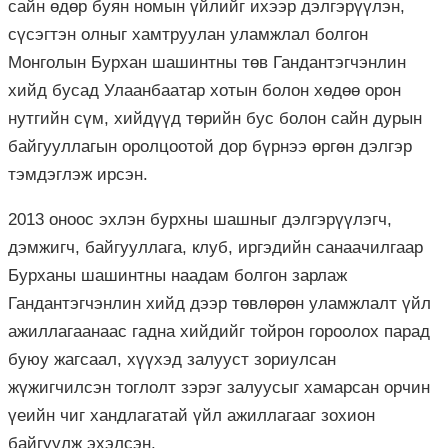
сайн өдөр буян номын үйлийг ихээр дэлгэрүүлэн,
сүсэгтэн олныг хамтруулан уламжлал болгон
Монголын Бурхан шашинтны төв Гандантэгчэнлин
хийд бусад Улаанбаатар хотын болон хөдөө орон
нутгийн сүм, хийдүүд төрийн бус болон сайн дурын
байгууллагын оролцоотой дор бүрнээ өргөн дэлгэр
тэмдэглэж ирсэн.
2013 оноос эхлэн бурхны шашныг дэлгэрүүлэгч,
дэмжигч, байгууллага, клуб, иргэдийн санаачилгаар
Бурханы шашинтны наадам болгон зарлаж
Гандантэгчэнлин хийд дээр төвлөрөн уламжлалт үйл
ажиллагаанаас гадна хийдийг тойрон гороолох парад
буюу жагсаал, хүүхэд залууст зориулсан
жүжигчилсэн тоглолт зэрэг залуусыг хамарсан орчин
үеийн чиг хандлагатай үйл ажиллагааг зохион
байгуулж эхэлсэн.