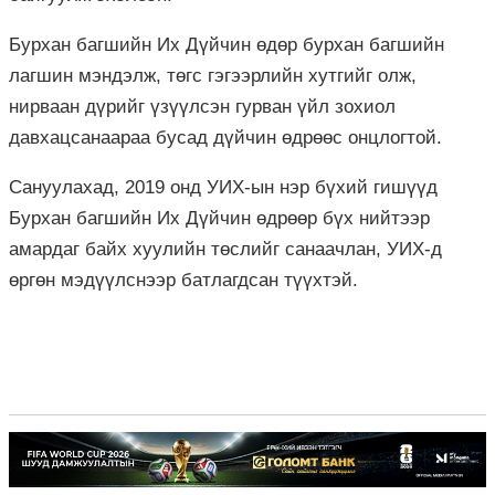
Бурхан багшийн Их Дүйчин өдөр бурхан багшийн
лагшин мэндэлж, төгс гэгээрлийн хутгийг олж,
нирваан дүрийг үзүүлсэн гурван үйл зохиол
давхацсанаараа бусад дүйчин өдрөөс онцлогтой.
Сануулахад, 2019 онд УИХ-ын нэр бүхий гишүүд
Бурхан багшийн Их Дүйчин өдрөөр бүх нийтээр
амардаг байх хуулийн төслийг санаачлан, УИХ-д
өргөн мэдүүлснээр батлагдсан түүхтэй.