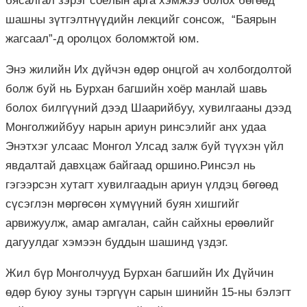
бясалгал зэрэг соёлын арга хэмжээ болох бөгөөд
шашны зүтгэлтнүүдийн лекцийг сонсож, “Баярын
жагсаал”-д оролцох боломжтой юм.
Энэ жилийн Их дүйчэн өдөр онцгой ач холбогдолтой
болж буй нь Бурхан багшийн хоёр манлай шавь
болох билгүүний дээд Шаарийбуу, хувилгааны дээд
Монголжийбуу нарын ариун ринсэлийг анх удаа
Энэтхэг улсаас Монгол Улсад залж буй түүхэн үйл
явдалтай давхцаж байгаад оршино.Ринсэл нь
гэгээрсэн хутагт хувилгаадын ариун үлдэц бөгөөд
сүсэглэн мөргөсөн хүмүүний буян хишгийг
арвижуулж, амар амгалан, сайн сайхны ерөөлийг
дагуулдаг хэмээн буддын шашинд үздэг.
Жил бүр Монголчууд Бурхан багшийн Их Дүйчин
өдөр буюу зуны тэргүүн сарын шинийн 15-ны бэлэгт