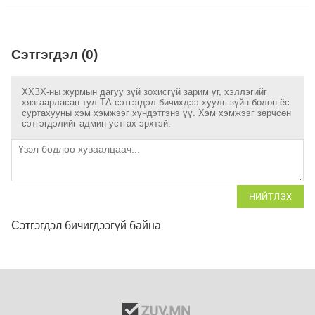
Сэтгэгдэл (0)
ХХЗХ-ны журмын дагуу зүй зохисгүй зарим үг, хэллэгийг
хязгаарласан тул ТА сэтгэгдэл бичихдээ хууль зүйн болон ёс
суртахууны хэм хэмжээг хүндэтгэнэ үү. Хэм хэмжээг зөрчсөн
сэтгэгдэлийг админ устгах эрхтэй.
НИЙТЛЭХ
Сэтгэгдэл бичигдээгүй байна