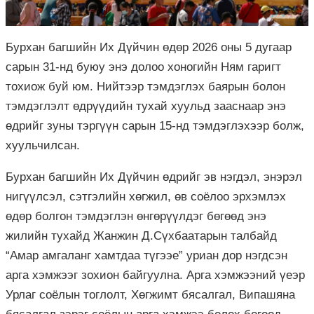
Бурхан багшийн Их Дүйчин өдөр 2026 оны 5 дугаар
сарын 31-нд буюу энэ долоо хоногийн Ням гаригт
тохиож буй юм. Нийтээр тэмдэглэх баярын болон
тэмдэглэлт өдрүүдийн тухай хуульд зааснаар энэ
өдрийг зуны тэргүүн сарын 15-нд тэмдэглэхээр болж,
хуульчилсан.
Бурхан багшийн Их Дүйчин өдрийг эв нэгдэл, энэрэл
нигүүлсэл, сэтгэлийн хөгжил, өв соёлоо эрхэмлэх
өдөр болгон тэмдэглэн өнгөрүүлдэг бөгөөд энэ
жилийн тухайд Жанжин Д.Сүхбаатарын талбайд
“Амар амгаланг хамтдаа түгээе” уриан дор нэгдсэн
арга хэмжээг зохион байгуулна. Арга хэмжээний үеэр
Урлаг соёлын тоглолт, Хөгжимт бясалгал, Випашяна