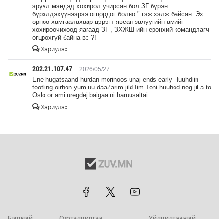
эрүүл мэндэд хохирол учирсан бол ЗГ бүрэн
бүрэлдэхүүнээрээ огцордог болно " гэж хэлж байсан. Эх
орноо хамгаалахаар цэрэгт явсан залуугийн амийг
хохироочихоод яагаад ЗГ , ЗХЖШ-ийн ерөнхий командлагч
огцрохгүй байна вэ ?!
Хариулах
202.21.107.47
2026/05/27
Ene hugatsaand hurdan morinoos unaj ends early Huuhdiin
tootling oirhon yum uu daaZarim jild Iim Toni huuhed neg jil a to
Oslo or ami uregdej baigaa ni haruusaltai
Хариулах
Бидний
Сурталчилгаа
Үйлчилгээний