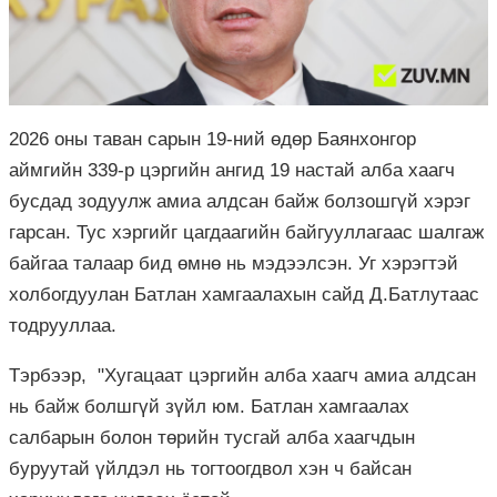
2026 оны таван сарын 19-ний өдөр Баянхонгор
аймгийн 339-р цэргийн ангид 19 настай алба хаагч
бусдад зодуулж амиа алдсан байж болзошгүй хэрэг
гарсан. Тус хэргийг цагдаагийн байгууллагаас шалгаж
байгаа талаар бид өмнө нь мэдээлсэн. Уг хэрэгтэй
холбогдуулан Батлан хамгаалахын сайд Д.Батлутаас
тодрууллаа.
Тэрбээр, "Хугацаат цэргийн алба хаагч амиа алдсан
нь байж болшгүй зүйл юм. Батлан хамгаалах
салбарын болон төрийн тусгай алба хаагчдын
буруутай үйлдэл нь тогтоогдвол хэн ч байсан