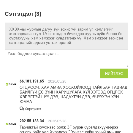
Сэтгэгдэл (3)
ХХЗХ-ны журмын дагуу зүй зохисгүй зарим үг, хэллэгийг
хязгаарласан тул ТА сэтгэгдэл бичихдээ хууль зүйн болон ёс
суртахууны хэм хэмжээг хүндэтгэнэ үү. Хэм хэмжээг зөрчсөн
сэтгэгдэлийг админ устгах эрхтэй.
НИЙТЛЭХ
66.181.191.65
2026/05/28
ОГЦРООЧ, ХАР АМИА ХООХОЙЛООД ТАЙЛБАР ТАВИАД
БАЙЛГҮЙ ЁС ЗҮЙН ХАРИЦУЛАГА ХҮЛЭЭГЭЭД ОГЦРОХ
ХЭРЭГТЭЙ ШҮҮ ДЭЭ, ЧАДАХГҮЙ ДЭЭ, ӨЧҮҮХЭН ХҮН
ЮМАА
Хариулах
202.55.188.34
2026/05/28
Табчиктай хүүхнээс болж ЗГ бүрэн бүрэлдэхүүнээрээ
огцорч байх үед Хүрэлсүх " Үүнээс хойш хүний амь нас