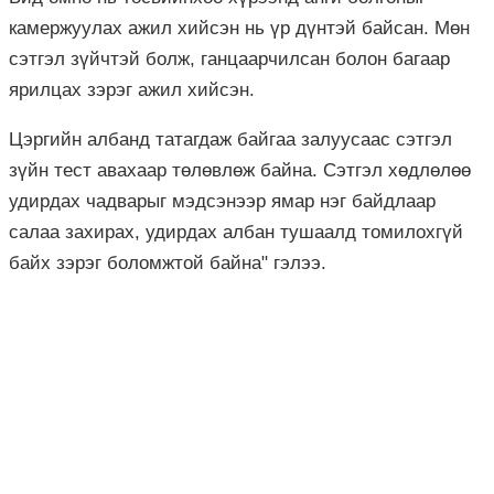
камержуулах ажил хийсэн нь үр дүнтэй байсан. Мөн
сэтгэл зүйчтэй болж, ганцаарчилсан болон багаар
ярилцах зэрэг ажил хийсэн.
Цэргийн албанд татагдаж байгаа залуусаас сэтгэл
зүйн тест авахаар төлөвлөж байна. Сэтгэл хөдлөлөө
удирдах чадварыг мэдсэнээр ямар нэг байдлаар
салаа захирах, удирдах албан тушаалд томилохгүй
байх зэрэг боломжтой байна" гэлээ.