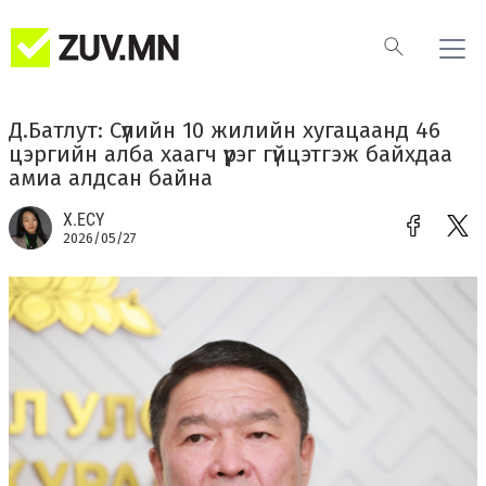
Д.Батлут: Сүүлийн 10 жилийн хугацаанд 46
цэргийн алба хаагч үүрэг гүйцэтгэж байхдаа
амиа алдсан байна
Х.ЕСҮ
2026/05/27