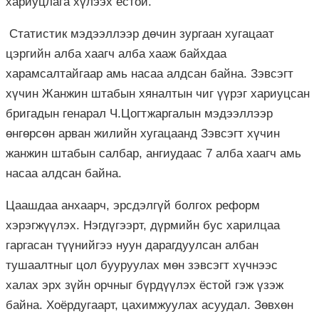
хариуцлага хүлээх ёстой.
Статистик мэдээллээр дөчин зургаан хугацаат
цэргийн алба хаагч алба хааж байхдаа
харамсалтайгаар амь насаа алдсан байна. Зэвсэгт
хүчин Жанжин штабын хяналтын чиг үүрэг хариуцсан
бригадын генарал Ч.Цогтжаргалын мэдээллээр
өнгөрсөн арван жилийн хугацаанд Зэвсэгт хүчин
жанжин штабын салбар, ангиудаас 7 алба хаагч амь
насаа алдсан байна.
Цаашдаа анхаарч, эрсдэлгүй болгох реформ
хэрэгжүүлэх. Нэгдүгээрт, дүрмийн бус харилцаа
гаргасан түүнийгээ нуун дарагдуулсан албан
тушаалтныг цол бууруулах мөн зэвсэгт хүчнээс
халах эрх зүйн орчныг бүрдүүлэх ёстой гэж үзэж
байна. Хоёрдугаарт, цахимжуулах асуудал. Зөвхөн