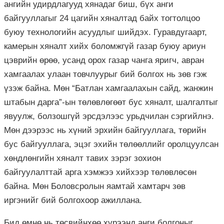
ангийн удирдлагууд хянадаг биш, бүх анги
байгууллагыг 24 цагийн хяналтад байх тогтолцоо
буюу технологийн асуудлыг шийдэх. Гуравдугаарт,
камерын хяналт хийх боломжгүй газар буюу ариун
цэврийн өрөө, усанд орох газар чанга яригч, авран
хамгаалах улаан товчлуурыг бий болгох нь зөв гэж
үзэж байна. Мөн “Батлан хамгаалахын сайд, жанжин
штабын дарга”-ын төлөвлөгөөт бус хяналт, шалгалтыг
явуулж, болзошгүй эрсдэлээс урьдчилан сэргийлнэ.
Мөн дээрээс нь хүний эрхийн байгууллага, төрийн
бус байгууллага, эцэг эхийн төлөөллийг оролцуулсан
хөндлөнгийн хяналт тавих зэрэг зохион
байгуулалттай арга хэмжээ хийхээр төлөвлөсөн
байна. Мөн Боловсролын яамтай хамтарч зөв
иргэнийг бий болгохоор ажиллана.
Бид өмнө нь төсвийнхөө хүрээнд анги болгоныг