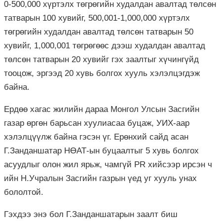
0-500,000 хүртэлх төгрөгийн худалдан авалтад төлсөн
татварын 100 хувийг, 500,001-1,000,000 хүртэлх
төгрөгийн худалдан авалтад төлсөн татварын 50
хувийг, 1,000,001 төгрөгөөс дээш худалдан авалтад
төлсөн татварын 20 хувийг гэх заалтыг хүчингүйд
тооцож, эргээд 20 хувь болгох хууль хэлэлцэгдэж
байна.
Ердөө хагас жилийн дараа Монгол Улсын Засгийн
газар өргөн барьсан хуулиасаа буцаж, УИХ-аар
хэлэлцүүлж байна гэсэн үг. Ерөнхий сайд асан
Г.Занданшатар НӨАТ-ын буцаалтыг 5 хувь болгох
асуудлыг олон жил ярьж, чамгүй PR хийсээр ирсэн ч
ийн Н.Учралын Засгийн газрын үед уг хууль унах
бололтой.
Гэхдээ энэ бол Г.Занданшатарын заалт биш