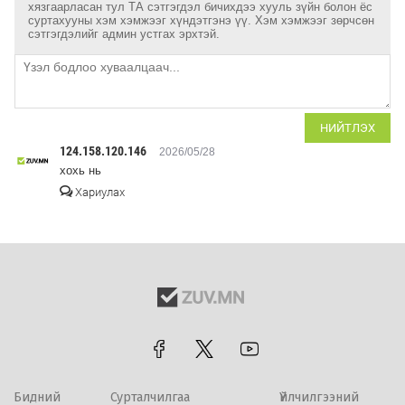
хязгаарласан тул ТА сэтгэгдэл бичихдээ хууль зүйн болон ёс
суртахууны хэм хэмжээг хүндэтгэнэ үү. Хэм хэмжээг зөрчсөн
сэтгэгдэлийг админ устгах эрхтэй.
НИЙТЛЭХ
124.158.120.146
2026/05/28
хохь нь
Хариулах
Бидний
Сурталчилгаа
Үйлчилгээний