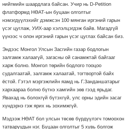
нийгмийн шаардлага байсан. Учир нь D-Petition
флатформд НӨАТ-ын буцаан олголтыг
нэмэгдүүлэхийг дэмжсэн 100 мянган иргэний гарын
үсэг цуглаж, УИХ-аар хэлэлцэгдэж байв. Магадгүй
үүнээс ч олон иргэний гарын үсэг цуглах байсан биз.
Эндээс Монгол Улсын Засгийн газар бодлогын
залгамж халаагүй, загасны ой санамжтай байгааг
харж болно. Монгол төрийн бодлого тооцоо
судалгаатай, залгамж халаатай, тогтвортой байх
ёстой. Гэтэл мэргэжлийн яамд нь Г.Занданшатарыг
хархаараа болно бүтнэ хамгийн зөв гээд ярьдаг.
Явахад нь болохгүй бүтэхгүй, улс орны эдийн засаг
хүндэрнэ гэж ярих нь зохимжгүй.
Мэдээж НӨАТ бол улсын төсөв бүрдүүлэгч томоохон
татваруудын нэг. Буцаан олголтыг 5 хувь болгож