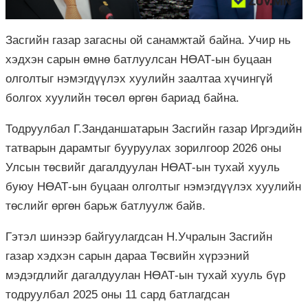
Засгийн газар загасны ой санамжтай байна. Учир нь
хэдхэн сарын өмнө батлуулсан НӨАТ-ын буцаан
олголтыг нэмэгдүүлэх хуулийн заалтаа хүчингүй
болгох хуулийн төсөл өргөн бариад байна.
Тодруулбал Г.Занданшатарын Засгийн газар Иргэдийн
татварын дарамтыг бууруулах зорилгоор 2026 оны
Улсын төсвийг дагалдуулан НӨАТ-ын тухай хууль
буюу НӨАТ-ын буцаан олголтыг нэмэгдүүлэх хуулийн
төслийг өргөн барьж батлуулж байв.
Гэтэл шинээр байгуулагдсан Н.Учралын Засгийн
газар хэдхэн сарын дараа Төсвийн хүрээний
мэдэгдлийг дагалдуулан НӨАТ-ын тухай хууль бүр
тодруулбал 2025 оны 11 сард батлагдсан