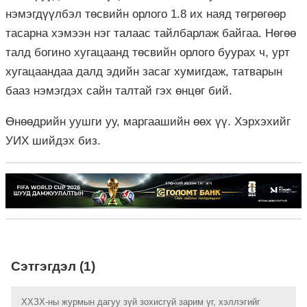
нэмэгдүүлбэл төсвийн орлого 1.8 их наяд төгрөгөөр
тасарна хэмээн нэг талаас тайлбарлаж байгаа. Нөгөө
талд богино хугацаанд төсвийн орлого буурах ч, урт
хугацаандаа далд эдийн засаг хумигдаж, татварын
бааз нэмэгдэх сайн талтай гэх өнцөг бий.
Өнөөдрийн уушги уу, маргаашийн өөх үү. Хэрхэхийг
УИХ шийдэх биз.
Сэтгэгдэл (1)
ХХЗХ-ны журмын дагуу зүй зохисгүй зарим үг, хэллэгийг