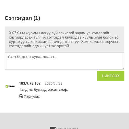
Сэтгэгдэл (1)
ХХЗХ-ны журмын дагуу зүй зохисгүй зарим үг, хэллэгийг
хязгаарласан тул ТА сэтгэгдэл бичихдээ хууль зүйн болон ёс
суртахууны хэм хэмжээг хүндэтгэнэ үү. Хэм хэмжээг зөрчсөн
сэтгэгдэлийг админ устгах эрхтэй.
НИЙТЛЭХ
103.9.78.107
2026/05/28
Тэнд нь булаад орхиг амар.
Хариулах