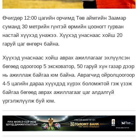
Өчигдөр 12:00 цагийн орчимд Төв аймгийн Заамар
суманд 30 метрийн гүнтэй өрмийн цооногт гурван
настай хүүхэд унажээ. Хүүхэд унаснаас хойш 20
гаруй цаг өнгөрч байна.
Хүүхэд унаснаас хойш аврах ажиллагааг эхлүүлсэн
бөгөөд одоогоор 5 эксковатор, 50 гаруй хүн газар дээр
нь ажиллаж байгаа юм байна. Аврагчид ойролцоогоор
4-5 цагийн дараа хүүхдэд хүрэх боломжтой гэж үзэж
байгаа бөгөөд аврах ажиллагааг цаг алдалгүй
үргэлжлүүлж буй юм.