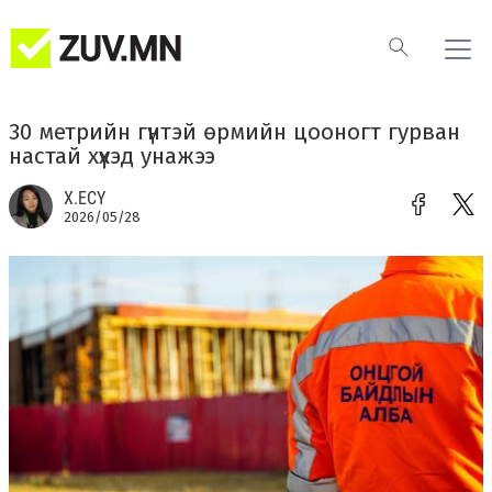
30 метрийн гүнтэй өрмийн цооногт гурван
настай хүүхэд унажээ
Х.ЕСҮ
2026/05/28