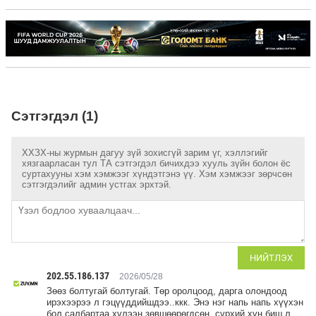
Сэтгэгдэл (1)
ХХЗХ-ны журмын дагуу зүй зохисгүй зарим үг, хэллэгийг
хязгаарласан тул ТА сэтгэгдэл бичихдээ хууль зүйн болон ёс
суртахууны хэм хэмжээг хүндэтгэнэ үү. Хэм хэмжээг зөрчсөн
сэтгэгдэлийг админ устгах эрхтэй.
НИЙТЛЭХ
202.55.186.137
2026/05/28
Зөөз болтугай болтугай. Төр оролцоод, дарга олондоод
ирэхээрээ л гэцүүддийшдээ..ккк. Энэ нэг напь напь хүүхэн
бол салбартаа хүлээн зөвшөөрөгдсөн, сүрхий хүн биш л