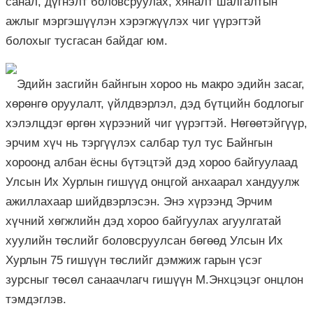
санал, дүгнэлт боловсруулах, хяналт шалгалтын
ажлыг мэргэшүүлэн хэрэгжүүлэх чиг үүрэгтэй
болохыг тусгасан байдаг юм.
Эдийн засгийн байнгын хороо нь макро эдийн засаг,
хөрөнгө оруулалт, үйлдвэрлэл, дэд бүтцийн бодлогыг
хэлэлцдэг өргөн хүрээний чиг үүрэгтэй. Нөгөөтэйгүүр,
эрчим хүч нь тэргүүлэх салбар тул тус Байнгын
хороонд албан ёсны бүтэцтэй дэд хороо байгуулаад
Улсын Их Хурлын гишүүд онцгой анхаарал хандуулж
ажиллахаар шийдвэрлэсэн. Энэ хүрээнд Эрчим
хүчний хөгжлийн дэд хороо байгуулах агуулгатай
хуулийн төслийг боловсруулсан бөгөөд Улсын Их
Хурлын 75 гишүүн төслийг дэмжиж гарын үсэг
зурсныг төсөл санаачлагч гишүүн М.Энхцэцэг онцлон
тэмдэглэв.