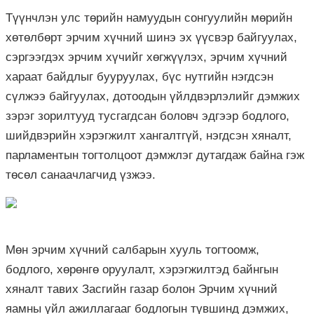
Түүнчлэн улс төрийн намуудын сонгуулийн мөрийн
хөтөлбөрт эрчим хүчний шинэ эх үүсвэр байгуулах,
сэргээгдэх эрчим хүчийг хөгжүүлэх, эрчим хүчний
хараат байдлыг бууруулах, бүс нутгийн нэгдсэн
сүлжээ байгуулах, дотоодын үйлдвэрлэлийг дэмжих
зэрэг зорилтууд тусгагдсан боловч эдгээр бодлого,
шийдвэрийн хэрэгжилт хангалтгүй, нэгдсэн хяналт,
парламентын тогтолцоот дэмжлэг дутагдаж байна гэж
төсөл санаачлагчид үзжээ.
Мөн эрчим хүчний салбарын хууль тогтоомж,
бодлого, хөрөнгө оруулалт, хэрэгжилтэд байнгын
хяналт тавих Засгийн газар болон Эрчим хүчний
яамны үйл ажиллагааг бодлогын түвшинд дэмжих,