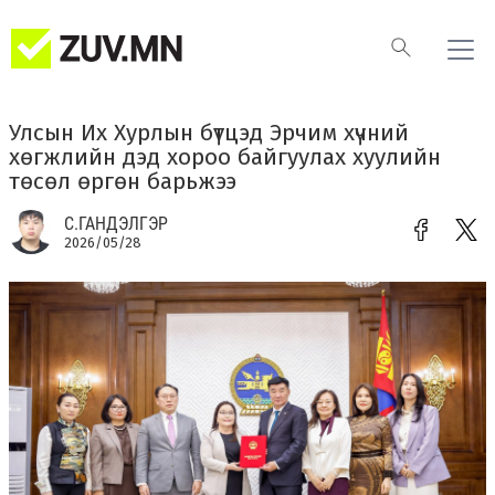
Улсын Их Хурлын бүтцэд Эрчим хүчний
хөгжлийн дэд хороо байгуулах хуулийн
төсөл өргөн барьжээ
С.ГАНДЭЛГЭР
2026/05/28