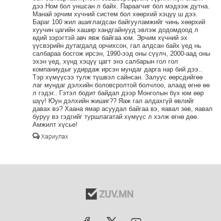
дээ.Ном бол уншсан л байх. Параагчиг бол мэдээж дутна.
Манай эрчим хүчний систем бол хөөрхий хэцүү ш дээ.
Бараг 100 жил ашиглагдсан байгууламжийг чинь хөөрхий
хуучин цагийн хашир хандгайнууд эвлэж додомдоод л
өдий зэрэгтэй авч явж байгаа юм. Эрчим хүчний эх
үүсвэрийн дутагдалд орчихсон, гал алдсан байх үед нь
салбараа босгож ирсэн, 1990-ээд оны сүүлч, 2000-аад оны
эхэн үед, хүнд хэцүү цагт энэ салбарын гол гол
компаниудыг удирдаж ирсэн мундаг дарга нар бий дээ..
Тэр хүмүүсээ тулж түшвэл сайнсан. Залуус өөрсдийгөө
лаг мундаг дэлхийн боловсролтой болчлоо, алаад өгнө өө
л гэдэг.. Гэтэл бодит байдал дээр Монголын бүх юм өөр
шүү! Юун дэлхийн жишиг?? Яаж гал алдахгүй өвлийг
давах вэ? Хаана ямар асуудал байгаа вэ, яавал зөв, яавал
буруу вэ гэдгийг туршлагатай хүмүүс л хэлж өгнө дөө.
Амжилт хүсье!
Хариулах