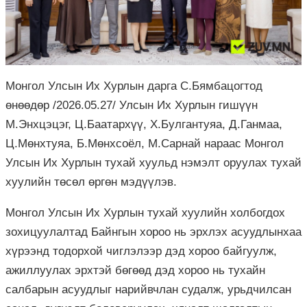
Монгол Улсын Их Хурлын дарга С.Бямбацогтод
өнөөдөр /2026.05.27/ Улсын Их Хурлын гишүүн
М.Энхцэцэг, Ц.Баатархүү, Х.Булгантуяа, Д.Ганмаа,
Ц.Мөнхтуяа, Б.Мөнхсоёл, М.Сарнай нараас Монгол
Улсын Их Хурлын тухай хуульд нэмэлт оруулах тухай
хуулийн төсөл өргөн мэдүүлэв.
Монгол Улсын Их Хурлын тухай хуулийн холбогдох
зохицуулалтад Байнгын хороо нь эрхлэх асуудлынхаа
хүрээнд тодорхой чиглэлээр дэд хороо байгуулж,
ажиллуулах эрхтэй бөгөөд дэд хороо нь тухайн
салбарын асуудлыг нарийвчлан судалж, урьдчилсан