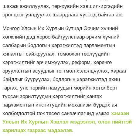
шахаж ажиллуулах, төр-хувийн хэвшил-иргэдийн
оролцоог уялдуулах шаардлага үүсээд байгаа аж.
Монгол Улсын Их Хурлын бүтцэд Эрчим хүчний
хөгжлийн дэд хороо байгуулснаар эрчим хүчний
салбарын бодлогын хэрэгжилтэд парламентын
хяналтыг сайжруулах, томоохон төслүүдийн
хэрэгжилтийг эрчимжүүлэх, реформ, хөрөнгө
оруулалтын асуудлыг тогтмол хэлэлцүүлэх, хараат
байдлыг бууруулах, бодлогын хэрэгжилтэд ахиц
гаргах, улс төрийн намуудын мөрийн хөтөлбөрт
туссан зорилтуудын хэрэгжилтийг хангах
парламентын институцийн механизм бүрдэх ач
холбогдолтой гэж төсөл санаачлагчид үзжээ
хэмээн
Улсын Их Хурлын Хэвлэл мэдээлэл, олон нийттэй
харилцах газраас мэдээлэв.