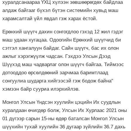
хуралдсанаараа ҮХЦ хүлээн зөвшөөрөгдөх байдлаа
алдаж байгааг бүхэл бүтэн системийн хувьд маш
харамсалтай үйл явдал гэж харах ёстой.
Ерөнхий шүүгч дахин сонгогдлоо гэхэд 12 жил гэдэг
маш удаан хугацаа. Одоогийн Ерөнхий шүүгчид би
сэтгэл хангалуун байдаг. Сайн шүүгч, бас их олон
ажлыг хэрэгжүүлж чадсан. Гэхдээ Улсын Дээд
Шүүхэд маш чадварлаг олон шүүгч байгаа. Тиймээс
дотооддоо өрсөлдөөний зарчмаа баримтлаад
сонгуулиа шударга хийгээсэй гэж бодож байна"
хэмээн байр сууриа илэрхийлэв.
Монгол Улсын Үндсэн хуулийн цэцийн Их суудлын
хуралдаан өчигдөр болж, Улсын Их Хурлаас 2021 оны
01 дүгээр сарын 15-ны өдөр баталсан Монгол Улсын
шүүхийн тухай хуулийн 36 дугаар зүйлийн 36.7 дахь