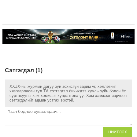
Сэтгэгдэл (1)
ХХЗХ-ны журмын дагуу зүй зохисгүй зарим үг, хэллэгийг
хязгаарласан тул ТА сэтгэгдэл бичихдээ хууль зүйн болон ёс
суртахууны хэм хэмжээг хүндэтгэнэ үү. Хэм хэмжээг зөрчсөн
сэтгэгдэлийг админ устгах эрхтэй.
НИЙТЛЭХ