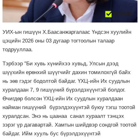
УИХ-ын гишүүн Х.Баасанжаргалаас Үндсэн хуулийн
цэцийн 2026 оны 03 дугаар тогтоолын талаар
тодрууллаа.
Тэрбээр "Би хувь хүнийхээ хувьд, Улсын дээд
шүүхийн ерөнхий шүүгчийг дахин томилохгүй байх
нь зөв гэдэг бодолтой байдаг. ҮХЦ-ийн Их суудлын
хуралдаан 7, 9 гишүүний бүрэлдэхүүнтэй болдог.
Өчигдөр болсон ҮХЦ-ийн Их суудлын хуралдаан
найман гишүүний бүрэлдэхүүнтэй буюу тэгш тоотой
хуралдсан. Энэ нь цаанаа санал хураалт тэнцэх
зэрэг үр дагавартай. Хамтын шийдвэр сондгой тоотой
байдаг. Ийм хууль бус бүрэлдэхүүнтэй