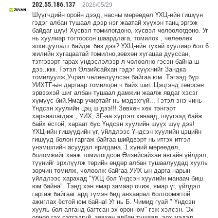
202.55.186.137
2026/05/29
Шүүгчдийн оройн дээд, насны мөрөөдөл ҮХЦ-ийн гишүүн
гэдэг албан тушаал дээр нэг жаатай хүүхэн танц эргэж
байдаг шүү! Хүсвэл томилогдоно, хүсвэл чөлөөлөгдөнө. Уг
нь хуулиар тогтоосон шаардлага, томилох , чөлөөлөх
зохицуулалт байдаг биз дээ? ҮХЦ-ийн тухай хуулиар бол 6
жилийн хугацаатай томилно,зөвхөн хугацаа дууссан,
тэтгэвэрт гарах үндэслэлээр л чөлөөлнө гэсэн байна ш
дээ..ккк. Гэтэл Өлзийсайхан гэдэг хүүхнийг Зандка
томилуулж,Учрал чөлөөлүүлсэн байгаа юм. Тэгээд бүр
УИХТГ-ын даргаар томилцон ч байх шиг..Цэцгэнд төөрсөн
эрвээхэй шиг албан тушаал дамжин жаалж явдаг хэсэг
хүмүүс бий.Ямар учиртайг нь мэдэхгүй... Гэтэл энэ чинь
Үндсэн хуулийн цэц ш дээ!!! Зөвхөн хөх тэнгэрт
харьяалагдаж , УИХ, ЗГ-аа хүртэл хянаад, шүүгээд байж
байх ёстой, хараат бус Үндсэн хуулийн шүүх шүү дээ!
ҮХЦ-ийн гишүүдийн үг, үйлдлээс Үндсэн хуулийн цэцийн
гишүүд болон гаргаж байгаа шийдвэрт нь итгэх итгэл
үнэмшлийн асуудал яригдана. 1 хүний мөрөөдөл,
боломжийг хааж томилогдсон Өлзийсайхан авгайн үйлдэл,
түүнийг эрхлүүлж төрийн өндөр албан тушаалуудад хууль
зөрчин томилж, чөлөөлж байгаа УИХ-ын дарга нарын
үйлдлээс харахад "ҮХЦ бол Үндсэн хуулийн манаач биш
юм байна". Тэнд хэн ямар замаар очиж, ямар үг, үйлдэл
гаргаж байгааг ард түмэн бид анхаарал болгоомжтой
ажиглах ёстой юм байна! Уг нь Б. Чимид гуай " Үндсэн
хууль бол алганд багтсан эх орон юм" гэж хэлсэн. Эх
орноо гэх сэтгэлгүй, зөвхөн албан тушаал, эрх мэдэл