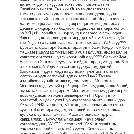
дагаж гүйдэг хүмүүсийг томилодог тод жишээ нь
Өлзийсайхан гэгч. Энэ хүнийг ямар үндэслэлээр
томилогдож, ямар үндэслэлээр чөлөөлөгдсөн, хууль
зөрчсөн эсэхийг шалгаж тогтоох хэрэгтэй. Эндээс хууль
дагаж мөрдөх зарчмыг Цэц өөрөө дагаж мөрддөг эсэх,
Цэцийн шийдвэр хэр бодитой гардаг..г.мэтийг харж болох
ба ҮХЦ-ийн өөрийнх нь нэр хүнд шалтгаална гэж бодож
байна. Цэц нь хуулиа дагаж мөрддөггүй юм бол эрх зүйт
төр, Үндсэн хуулийн засаглал гэж ярих хэрэг байна уу???
Дуртай нь орж, гарч байдаг, гарахгүй ч байж болдог юм бол
ҮХЦ-ийн гишүүдэд тусгай эрх ямба эдлүүлж, өндөр цалин
хангамж өгч тахин шүтэх хэрэг байна уу???? Өлзийсайхан,
Баясгалан 2-ынхоо асуудлыг шийдэж, ард түмэнд тайлбар
өгөх хэрэгтэй. Адилхан аавын хүүхдэд олддоггүй
боломжийг мэдлэг чадвар дульхан, үнэг шиг зальтай
хүүхэн баруун солгойгүй эдлэх ёстой юу? Тэр юу
яадгийнхаа хувийн компанид бол болно. Монгол төр,
Монголын ард түмний орой дээр ийм хямдхан, алиа балай,
шуналтай авгай танц эргэж, Монгол төрийн сүлд хийморийг
доройтуулахыг хэрхэвч зөвшөөрөхгүй!!!! Оройгүй их
эрдэмтэй, онцгой сүрхий ур чадвартай амитан биш ш дээ.
Үе үеийн УИХ-ын дарга, БХ-дын дарга нарын ямар нэгэн
судсыг базаж, эрх мэдэл, мөнгөний төлөө чичирч яваа
дульхан, сульхан амитан. Ааштай, авиртай, даргыг
хайрцаглаж, байгууллагыг самарч, хамт олныг
хагаралдуулж, УИХТГ-ыг төдийгүй УИХ-ыг өөрийг нь
самарч яваа албин шинжтэй хүүхэн. Зах зухаас нь
шалгаад үзэхгүй юу.. УИХ-ын төсөв хяналтгүй байх ёстой