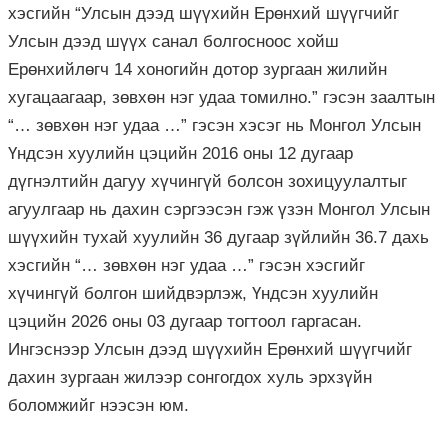
хэсгийн “Улсын дээд шүүхийн Ерөнхий шүүгчийг
Улсын дээд шүүх санал болгосноос хойш
Ерөнхийлөгч 14 хоногийн дотор зургаан жилийн
хугацаагаар, зөвхөн нэг удаа томилно.” гэсэн заалтын
“… зөвхөн нэг удаа …” гэсэн хэсэг нь Монгол Улсын
Үндсэн хуулийн цэцийн 2016 оны 12 дугаар
дүгнэлтийн дагуу хүчингүй болсон зохицуулалтыг
агуулгаар нь дахин сэргээсэн гэж үзэн Монгол Улсын
шүүхийн тухай хуулийн 36 дугаар зүйлийн 36.7 дахь
хэсгийн “… зөвхөн нэг удаа …” гэсэн хэсгийг
хүчингүй болгон шийдвэрлэж, Үндсэн хуулийн
цэцийн 2026 оны 03 дугаар тогтоол гаргасан.
Ингэснээр Улсын дээд шүүхийн Ерөнхий шүүгчийг
дахин зургаан жилээр сонгогдох хуль эрхзүйн
боломжийг нээсэн юм.