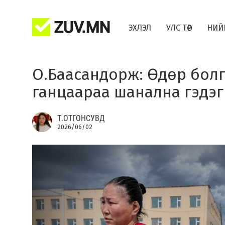
ЭХЛЭЛ
УЛС ТӨР
НИЙ
О.Баасандорж: Өдөр бол
ганцаараа шанална гэдэг
Т.ОТГОНСУВД
2026/06/02