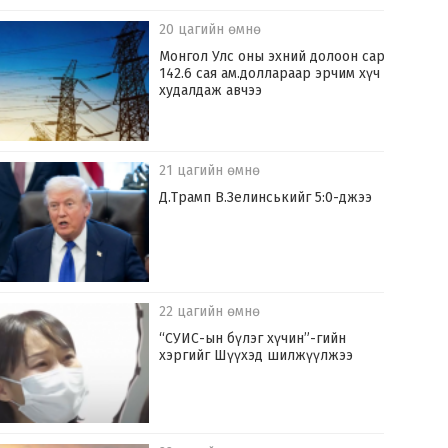
20 цагийн өмнө
Монгол Улс оны эхний долоон сард
142.6 сая ам.доллараар эрчим хүч
худалдаж авчээ
21 цагийн өмнө
Д.Трамп В.Зелинськийг 5:0-джээ
22 цагийн өмнө
“СУИС-ын бүлэг хүчин”-гийн
хэргийг Шүүхэд шилжүүлжээ