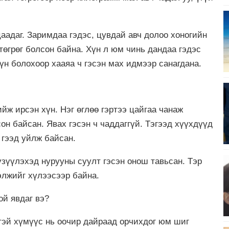
аадаг. Заримдаа гэдэс, цувдай авч долоо хоногийн
 төгрөг болсон байна. Хүн л юм чинь дандаа гэдэс
үн болохоор хааяа ч гэсэн мах идмээр санагдана.
ж ирсэн хүн. Нэг өглөө гэртээ цайгаа чанаж
он байсан. Явах гэсэн ч чаддаггүй. Тэгээд хүүхдүүд
 гээд уйлж байсан.
үзүүлэхэд нурууны суулт гэсэн онош тавьсан. Тэр
элжийг хүлээсээр байна.
й явдаг вэ?
өтэй хүмүүс нь оочир дайраад орчихдог юм шиг