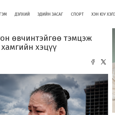
ГЭМ
ДЭЛХИЙ
ЭДИЙН ЗАСАГ
СПОРТ
ХЭН ЮУ ХЭЛ
гон өвчинтэйгөө тэмцэж
 хамгийн хэцүү