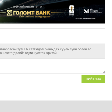
згаарласан тул ТА сэтгэгдэл бичихдээ хууль зүйн болон ёс
н сэтгэгдэлийг админ устгах эрхтэй.
НИЙТЛЭХ