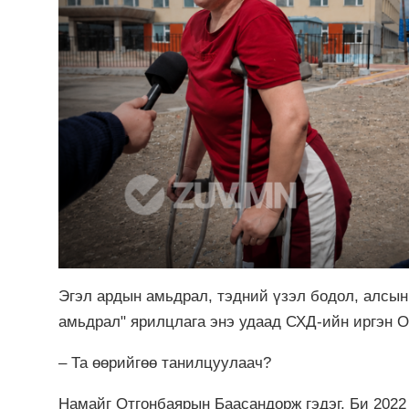
Эгэл ардын амьдрал, тэдний үзэл бодол, алсын
амьдрал" ярилцлага энэ удаад СХД-ийн иргэн 
– Та өөрийгөө танилцуулаач?
Намайг Отгонбаярын Баасандорж гэдэг. Би 2022