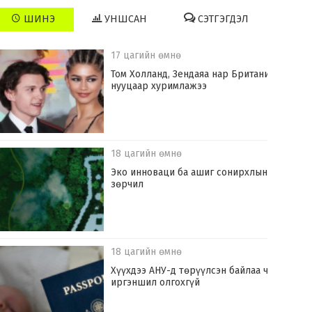
ШИНЭ
УНШСАН
СЭТГЭГДЭЛ
17 цагийн өмнө
Том Холланд, Зендаяа нар Британид
нууцаар хуримлажээ
18 цагийн өмнө
Эко инноваци ба ашиг сонирхлын
зөрчил
18 цагийн өмнө
Хүүхдээ АНУ-д төрүүлсэн байлаа ч
иргэншил олгохгүй