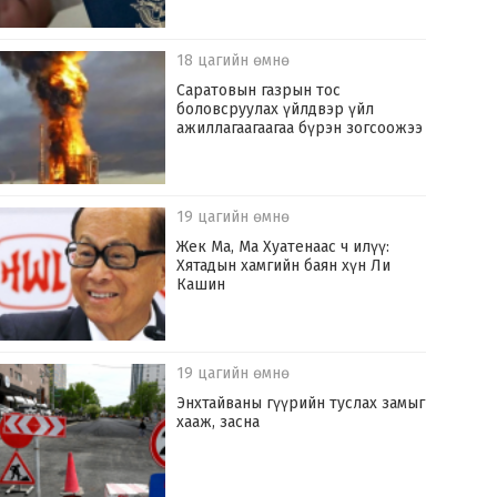
18 цагийн өмнө
Саратовын газрын тос
боловсруулах үйлдвэр үйл
ажиллагаагаагаа бүрэн зогсоожээ
19 цагийн өмнө
Жек Ма, Ма Хуатенаас ч илүү:
Хятадын хамгийн баян хүн Ли
Кашин
19 цагийн өмнө
Энхтайваны гүүрийн туслах замыг
хааж, засна