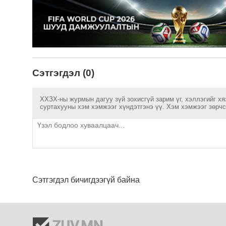
Сэтгэгдэл (0)
ХХЗХ-ны журмын дагуу зүй зохисгүй зарим үг, хэллэгийг хя
суртахууны хэм хэмжээг хүндэтгэнэ үү. Хэм хэмжээг зөрчсө
Сэтгэгдэл бичигдээгүй байна