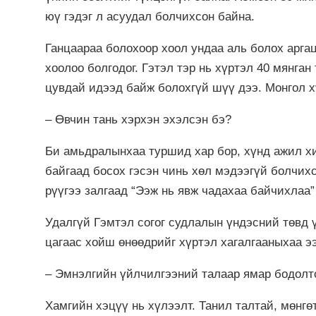
юү гэдэг л асуудал болчихсон байна.
Ганцаараа болохоор хоол ундаа аль болох аргац
хоолоо болгодог. Гэтэл тэр нь хүртэл 40 мянган
цувдай идээд байж болохгүй шүү дээ. Монгол х
– Өвчин тань хэрхэн эхэлсэн бэ?
Би амьдралынхаа туршид хар бор, хүнд ажил хий
байгаад босох гэсэн чинь хөл мэдээгүй болчихс
рүүгээ залгаад “Ээж нь явж чадахаа байчихлаа”
Удалгүй Гэмтэл согог судлалын үндэсний төвд 
цагаас хойш өнөөдрийг хүртэл хагалгааныхаа э
– Эмнэлгийн үйлчилгээний талаар ямар бодолто
Хамгийн хэцүү нь хүлээлт. Танил талтай, мөнг