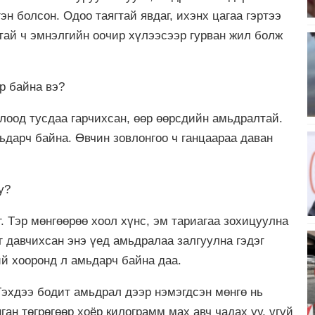
н болсон. Одоо таягтай явдаг, ихэнх цагаа гэртээ
атай ч эмнэлгийн оочир хүлээсээр гурван жил болж
р байна вэ?
лоод тусдаа гарчихсан, өөр өөрсдийн амьдралтай.
ьдарч байна. Өвчин зовлонгоо ч ганцаараа даван
у?
г. Тэр мөнгөөрөө хоол хүнс, эм тариагаа зохицуулна
өг давчихсан энэ үед амьдралаа залгуулна гэдэг
й хооронд л амьдарч байна даа.
 Гэхдээ бодит амьдрал дээр нэмэгдсэн мөнгө нь
ан төгрөгөөр хоёр килограмм мах авч чадах уу, үгүй