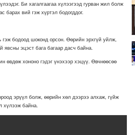
үлээдэг. Би хагалгаагаа хүлээгээд гурван жил болж
с барах вий гэж хүртэл бодогддог.
ь гэж бодоод шоконд орсон. Өөрийн эрхгүй уйлж,
й явсны эцэст бага багаар дасч байна.
ин өвдөж хононо гэдэг үнэхээр хэцүү. Өвчнөөсөө
ороод эрүүл болж, өөрийн хөл дээрээ алхаж, гүйж
л хүлээж байна.