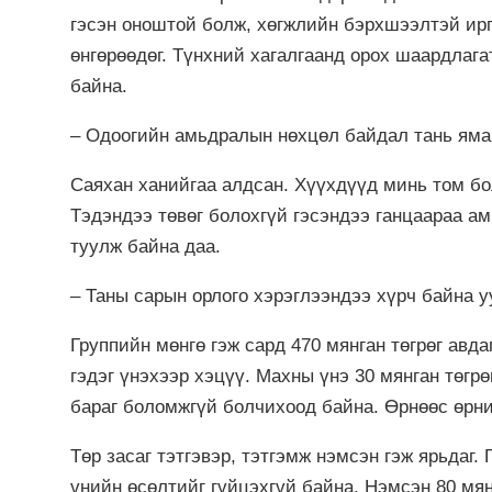
гэсэн оноштой болж, хөгжлийн бэрхшээлтэй иргэ
өнгөрөөдөг. Түнхний хагалгаанд орох шаардлаг
байна.
– Одоогийн амьдралын нөхцөл байдал тань яма
Саяхан ханийгаа алдсан. Хүүхдүүд минь том бо
Тэдэндээ төвөг болохгүй гэсэндээ ганцаараа ам
туулж байна даа.
– Таны сарын орлого хэрэглээндээ хүрч байна у
Группийн мөнгө гэж сард 470 мянган төгрөг авда
гэдэг үнэхээр хэцүү. Махны үнэ 30 мянган төгр
бараг боломжгүй болчихоод байна. Өрнөөс өрни
Төр засаг тэтгэвэр, тэтгэмж нэмсэн гэж ярьдаг.
үнийн өсөлтийг гүйцэхгүй байна. Нэмсэн 80 мянг