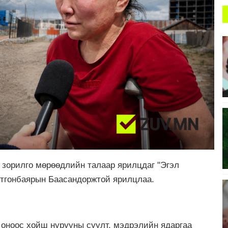
 зорилго мөрөөдлийн талаар ярилцдаг "Эгэл
Отгонбаярын Баасандоржтой ярилцлаа.
 оноос хойш нурууны суулт, мэдрэлийн ядаргаа