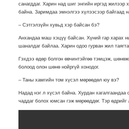
санагддаг. Харин над шиг энгийн иргэд жилээр х
байна. Заримдаа эмнэлгээ хүлээсээр байгаад на
– Сэтгэлзүйн хувьд хэр байсан бэ?
Анхандаа маш хэцүү байсан. Хүний гар харах н
шаналдаг байлаа. Харин одоо гурван жил таягта
Гэхдээ өдөр болгон өвчинтэйгөө тэмцэж, шөнөж
болоод олон шөнө нойргүй хонодог.
– Таны хамгийн том хүсэл мөрөөдөл юу вэ?
Надад нэг л хүсэл байна. Хурдан хагалгаандаа 
чаддаг болох юмсан гэж мөрөөддөг. Тэр өдрийг 