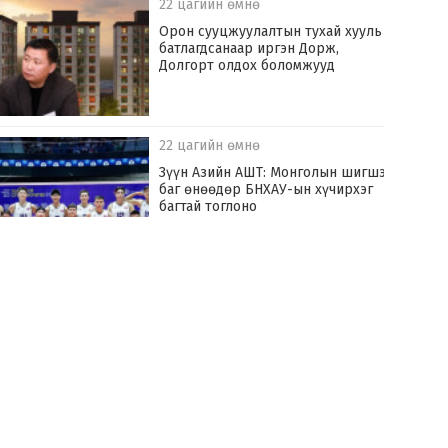
22 цагийн өмнө
Орон сууцжуулалтын тухай хууль
батлагдсанаар иргэн Дорж,
Долгорт олдох боломжууд
22 цагийн өмнө
Зүүн Азийн АШТ: Монголын шигшээ
баг өнөөдөр БНХАУ-ын хүчирхэг
багтай тоглоно
23 цагийн өмнө
Хилчин байлдагч галын аюулаас нэг
өрх айлыг урьдчилан сэргийлж,
аварчээ
23 цагийн өмнө