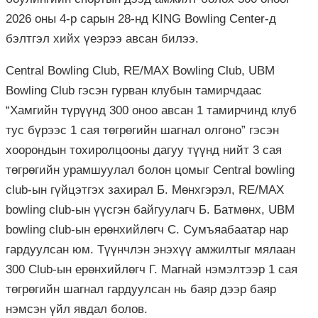
2026 оны 4-р сарын 28-нд KING Bowling Center-д
бэлтгэл хийх үеэрээ авсан билээ.
Central Bowling Club, RE/MAX Bowling Club, UBM
Bowling Club гэсэн гурван клубын тамирчдаас
“Хамгийн түрүүнд 300 оноо авсан 1 тамирчинд клуб
тус бүрээс 1 сая төгрөгийн шагнал олгоно” гэсэн
хоорондын тохиролцооны дагуу түүнд нийт 3 сая
төгрөгийн урамшуулал болон цомыг Central bowling
club-ын гүйцэтгэх захирал Б. Мөнхгэрэл, RE/MAX
bowling club-ын үүсгэн байгуулагч Б. Батмөнх, UBM
bowling club-ын ерөнхийлөгч С. Сумъяабаатар нар
гардуулсан юм. Түүнчлэн энэхүү амжилтыг мялаан
300 Club-ын ерөнхийлөгч Г. Магнай нэмэлтээр 1 сая
төгрөгийн шагнал гардуулсан нь баяр дээр баяр
нэмсэн үйл явдал болов.