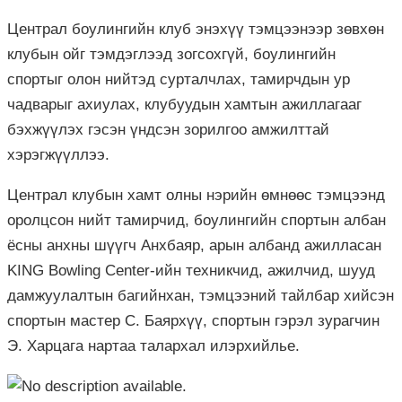
Централ боулингийн клуб энэхүү тэмцээнээр зөвхөн
клубын ойг тэмдэглээд зогсохгүй, боулингийн
спортыг олон нийтэд сурталчлах, тамирчдын ур
чадварыг ахиулах, клубуудын хамтын ажиллагааг
бэхжүүлэх гэсэн үндсэн зорилгоо амжилттай
хэрэгжүүллээ.
Централ клубын хамт олны нэрийн өмнөөс тэмцээнд
оролцсон нийт тамирчид, боулингийн спортын албан
ёсны анхны шүүгч Анхбаяр, арын албанд ажилласан
KING Bowling Center-ийн техникчид, ажилчид, шууд
дамжуулалтын багийнхан, тэмцээний тайлбар хийсэн
спортын мастер С. Баярхүү, спортын гэрэл зурагчин
Э. Харцага нартаа талархал илэрхийлье.