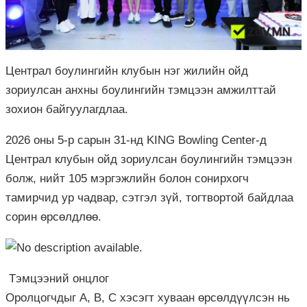
Централ боулингийн клубын нэг жилийн ойд
зориулсан анхны боулингийн тэмцээн амжилттай
зохион байгуулагдлаа.
2026 оны 5-р сарын 31-нд KING Bowling Center-д
Централ клубын ойд зориулсан боулингийн тэмцээн
болж, нийт 105 мэргэжлийн болон сонирхогч
тамирчид ур чадвар, сэтгэл зүй, тогтвортой байдлаа
сорин өрсөлдлөө.
Тэмцээний онцлог
Оролцогчдыг А, В, С хэсэгт хуваан өрсөлдүүлсэн нь