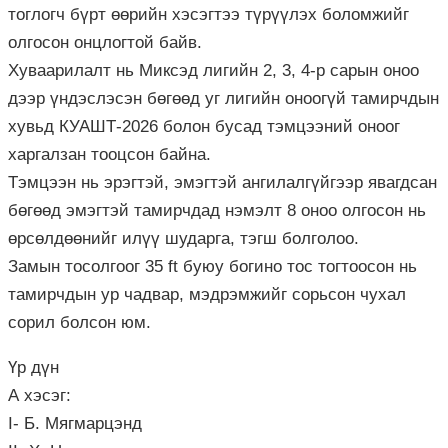
тоглогч бүрт өөрийн хэсэгтээ түрүүлэх боломжийг
олгосон онцлогтой байв.
Хуваарилалт нь Миксэд лигийн 2, 3, 4-р сарын оноо
дээр үндэслэсэн бөгөөд уг лигийн оноогүй тамирчдын
хувьд КУАШТ-2026 болон бусад тэмцээний оноог
харгалзан тооцсон байна.
Тэмцээн нь эрэгтэй, эмэгтэй ангилалгүйгээр явагдсан
бөгөөд эмэгтэй тамирчдад нэмэлт 8 оноо олгосон нь
өрсөлдөөнийг илүү шударга, тэгш болголоо.
Замын тосолгоог 35 ft буюу богино тос тогтоосон нь
тамирчдын ур чадвар, мэдрэмжийг сорьсон чухал
сорил болсон юм.
Үр дүн
А хэсэг:
I- Б. Мягмарцэнд