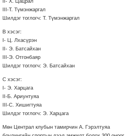
II- Х. Цацрал
III-Т. Түмэнжаргал
Шилдэг тоглогч: Т. Түмэнжаргал
В хэсэг:
I- Ц. Лхасүрэн
II- Э. Батсайхан
III-Э. Отгонбаяр
Шилдэг тоглогч: Э. Батсайхан
С хэсэг:
I- Э. Харцага
II-Б. Ариунтуяа
III-С. Хишигтуяа
Шилдэг тоглогч: Э. Харцага
Мөн Централ клубын тамирчин А. Гэрэлтуяа
боулингийн спортын дээд амжилт болох 300 оноог