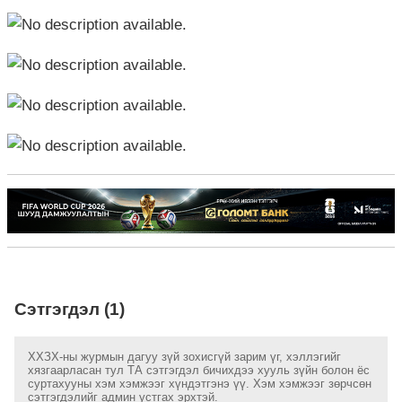
Сэтгэгдэл (1)
ХХЗХ-ны журмын дагуу зүй зохисгүй зарим үг, хэллэгийг
хязгаарласан тул ТА сэтгэгдэл бичихдээ хууль зүйн болон ёс
суртахууны хэм хэмжээг хүндэтгэнэ үү. Хэм хэмжээг зөрчсөн
сэтгэгдэлийг админ устгах эрхтэй.