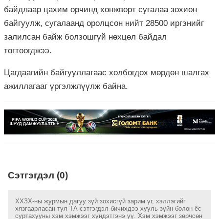
байдлаар цахим орчинд хонжворт сугалаа зохион
байгуулж, сугалаанд оролцсон нийт 28500 иргэнийг
залилсан байж болзошгүй нөхцөл байдал
тогтоогджээ.
Цагдаагийн байгууллагаас холбогдох мөрдөн шалгах
ажиллагааг үргэлжлүүлж байна.
Сэтгэгдэл (0)
ХХЗХ-ны журмын дагуу зүй зохисгүй зарим үг, хэллэгийг
хязгаарласан тул ТА сэтгэгдэл бичихдээ хууль зүйн болон ёс
суртахууны хэм хэмжээг хүндэтгэнэ үү. Хэм хэмжээг зөрчсөн