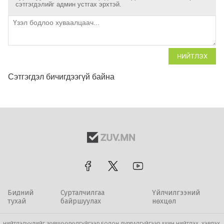
сэтгэгдэлийг админ устгах эрхтэй.
НИЙТЛЭХ
Сэтгэгдэл бичигдээгүй байна
Бидний
Сурталчилгаа
Үйлчилгээний
тухай
байршуулах
нөхцөл