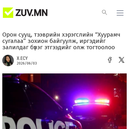
Орон сууц, тээврийн хэрэгслийн “Хуурамч
сугалаа” зохион байгуулж, иргэдийг
залилдаг бүлэг этгээдийг олж тогтоолоо
Х.ЕСҮ
2026/06/03