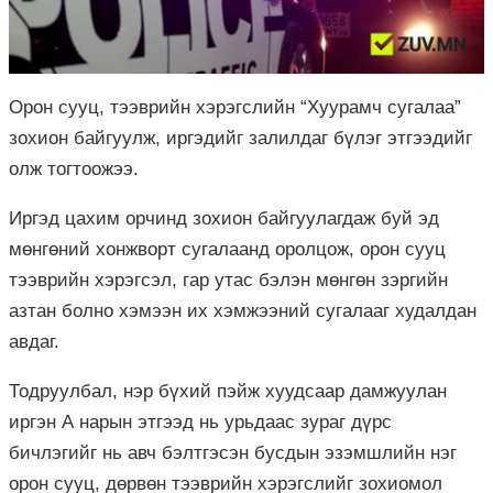
Орон сууц, тээврийн хэрэгслийн “Хуурамч сугалаа”
зохион байгуулж, иргэдийг залилдаг бүлэг этгээдийг
олж тогтоожээ.
Иргэд цахим орчинд зохион байгуулагдаж буй эд
мөнгөний хонжворт сугалаанд оролцож, орон сууц
тээврийн хэрэгсэл, гар утас бэлэн мөнгөн зэргийн
азтан болно хэмээн их хэмжээний сугалааг худалдан
авдаг.
Тодруулбал, нэр бүхий пэйж хуудсаар дамжуулан
иргэн А нарын этгээд нь урьдаас зураг дүрс
бичлэгийг нь авч бэлтгэсэн бусдын эзэмшлийн нэг
орон сууц, дөрвөн тээврийн хэрэгслийг зохиомол