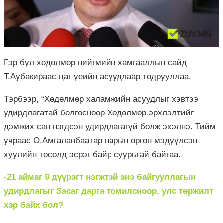
Гэр бүл хөдөлмөр нийгмийн хамгааллын сайд
Т.Аубакираас цаг үеийн асуудлаар тодрууллаа.
Тэрбээр, “Хөдөлмөр халамжийн асуудлыг хэвтээ
удирдлагатай болгосноор Хөдөлмөр эрхлэлтийг
дэмжих сан нэгдсэн удирдлагагүй болж эхэлнэ. Тийм
учраас О.Амгаланбаатар нарын өргөн мэдүүлсэн
хуулийн төсөлд эсрэг байр суурьтай байгаа.
-21 аймаг 9 дүүрэгт нэгжтэй энэ байгууллагын
удирдлагыг Засаг дарга томилсноор, улс төржилт
хэр байх бол?