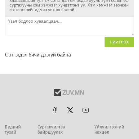
хязгаарласан тул ТА сэтгэгдэл бичихдээ хууль зүйн болон ёс
суртахууны хэм хэмжээг хүндэтгэнэ үү. Хэм хэмжээг зөрчсөн
сэтгэгдэлийг админ устгах эрхтэй.
НИЙТЛЭХ
Сэтгэгдэл бичигдээгүй байна
Бидний
Сурталчилгаа
Үйлчилгээний
тухай
байршуулах
нөхцөл