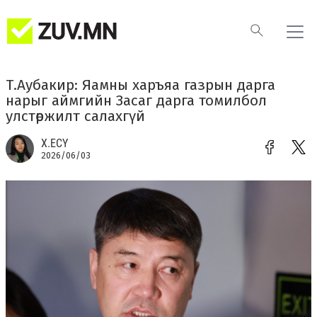
Т.Аубакир: Яамны харъяа газрын дарга
нарыг аймгийн Засаг дарга томилбол
улстөржилт салахгүй
Х.ЕСҮ
2026/06/03