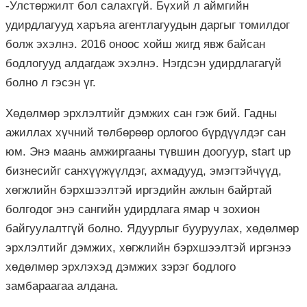
-Улстөржилт бол салахгүй. Бүхий л аймгийн
удирдлагууд харъяа агентлагуудын даргыг томилдог
болж эхэлнэ. 2016 оноос хойш жигд явж байсан
бодлогууд алдагдаж эхэлнэ. Нэгдсэн удирдлагагүй
болно л гэсэн үг.
Хөдөлмөр эрхлэлтийг дэмжих сан гэж бий. Гадны
ажиллах хүчний төлбөрөөр орлогоо бүрдүүлдэг сан
юм. Энэ маань амжиргааны түвшин доогуур, start up
бизнесийг санхүүжүүлдэг, ахмадууд, эмэгтэйчүүд,
хөгжлийн бэрхшээлтэй иргэдийн ажлын байртай
болгодог энэ сангийн удирдлага ямар ч зохион
байгуулалтгүй болно. Ядуурлыг бууруулах, хөдөлмөр
эрхлэлтийг дэмжих, хөгжлийн бэрхшээлтэй иргэнээ
хөдөлмөр эрхлэхэд дэмжих зэрэг бодлого
замбараагаа алдана.