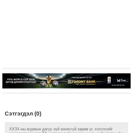
Сэтгэгдэл (0)
ХХЗХ-ны журмын дагуу зүй зохисгүй зарим үг, хэллэгийг