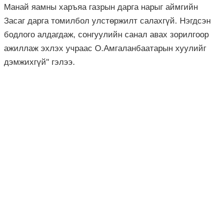
Манай яамны харъяа газрын дарга нарыг аймгийн
Засаг дарга томилбол улстөржилт салахгүй. Нэгдсэн
бодлого алдагдаж, сонгуулийн санал авах зорилгоор
ажиллаж эхлэх учраас О.Амгаланбаатарын хуулийг
дэмжихгүй" гэлээ.