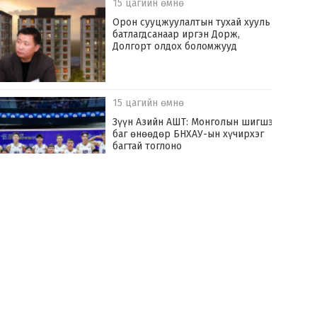
15 цагийн өмнө
Орон сууцжуулалтын тухай хууль
батлагдсанаар иргэн Дорж,
Долгорт олдох боломжууд
15 цагийн өмнө
Зүүн Азийн АШТ: Монголын шигшээ
баг өнөөдөр БНХАУ-ын хүчирхэг
багтай тоглоно
16 цагийн өмнө
Хилчин байлдагч галын аюулаас нэг
өрх айлыг урьдчилан сэргийлж,
аварчээ
16 цагийн өмнө