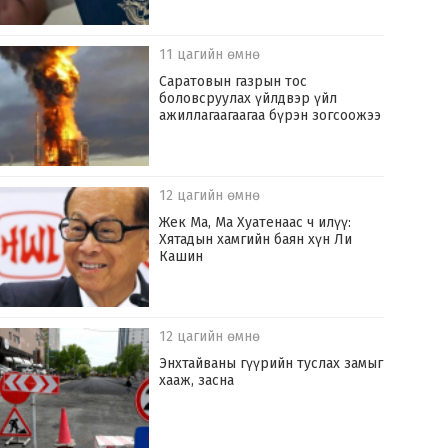
11 цагийн өмнө
Саратовын газрын тос
боловсруулах үйлдвэр үйл
ажиллагаагаагаа бүрэн зогсоожээ
12 цагийн өмнө
Жек Ма, Ма Хуатенаас ч илүү:
Хятадын хамгийн баян хүн Ли
Кашин
12 цагийн өмнө
Энхтайваны гүүрийн туслах замыг
хааж, засна