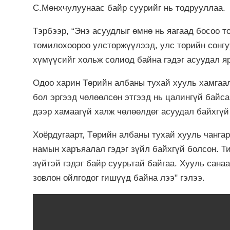
С.Мөнхчулуунаас байр суурийг нь тодрууллаа.
Тэрбээр, “Энэ асуудлыг өмнө нь яагаад босоо т
томилохоороо улстөржүүлээд, улс төрийн сонг
хүмүүсийг хольж солиод байна гэдэг асуудал яр
Одоо харин Төрийн албаны тухай хууль хамгаал
бол эргээд чөлөөлсөн этгээд нь цалингүй байса
дээр хамаагүй халж чөлөөлдөг асуудал байхгүй
Хоёрдугаарт, Төрийн албаны тухай хууль чангар
намын харъяалал гэдэг зүйл байхгүй болсон. Т
зүйтэй гэдэг байр суурьтай байгаа. Хууль сана
зовлон ойлгодог гишүүд байна лээ" гэлээ.