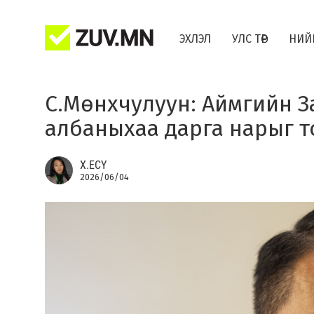
ЭХЛЭЛ
УЛС ТӨР
НИЙ
С.Мөнхчулуун: Аймгийн З
албаныхаа дарга нарыг т
Х.ЕСҮ
2026/06/04