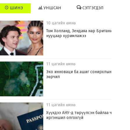
ШИНЭ
УНШСАН
СЭТГЭГДЭЛ
10 цагийн өмнө
Том Холланд, Зендаяа нар Британид
нууцаар хуримлажээ
11 цагийн өмнө
Эко инноваци ба ашиг сонирхлын
зөрчил
11 цагийн өмнө
Хүүхдээ АНУ-д төрүүлсэн байлаа ч
иргэншил олгохгүй