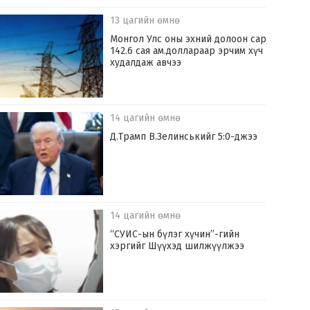
13 цагийн өмнө
Монгол Улс оны эхний долоон сард
142.6 сая ам.доллараар эрчим хүч
худалдаж авчээ
14 цагийн өмнө
Д.Трамп В.Зелинськийг 5:0-джээ
14 цагийн өмнө
“СУИС-ын бүлэг хүчин”-гийн
хэргийг Шүүхэд шилжүүлжээ