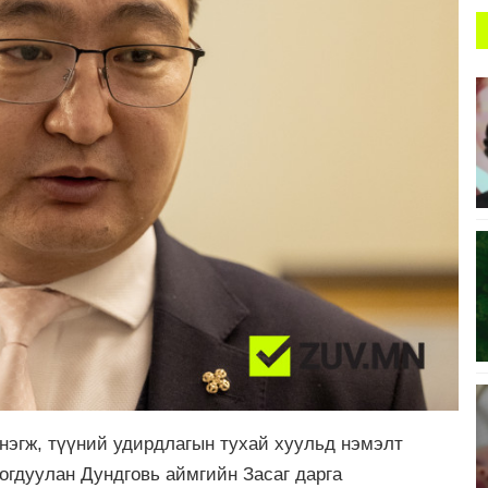
 нэгж, түүний удирдлагын тухай хуульд нэмэлт
огдуулан Дундговь аймгийн Засаг дарга