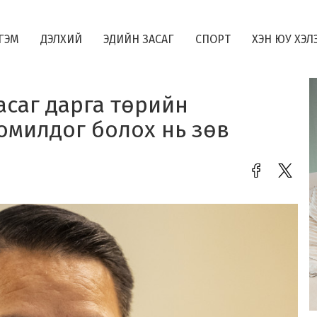
ГЭМ
ДЭЛХИЙ
ЭДИЙН ЗАСАГ
СПОРТ
ХЭН ЮУ ХЭЛ
асаг дарга төрийн
омилдог болох нь зөв