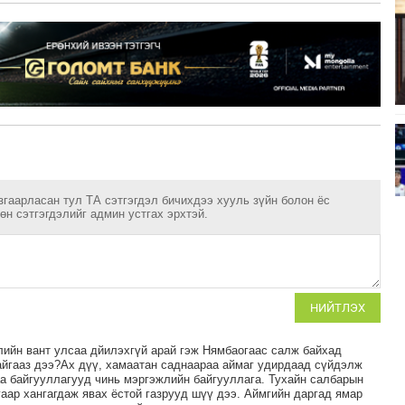
згаарласан тул ТА сэтгэгдэл бичихдээ хууль зүйн болон ёс
н сэтгэгдэлийг админ устгах эрхтэй.
НИЙТЛЭХ
лийн вант улсаа дйилэхгүй арай гэж Нямбаогаас салж байхад
байгааз дээ?Ах дүү, хамаатан саднаараа аймаг удирдаад сүйдэлж
гаа байгууллагууд чинь мэргэжлийн байгууллага. Тухайн салбарын
гаар хангагдаж явах ёстой газрууд шүү дээ. Аймгийн даргад ямар