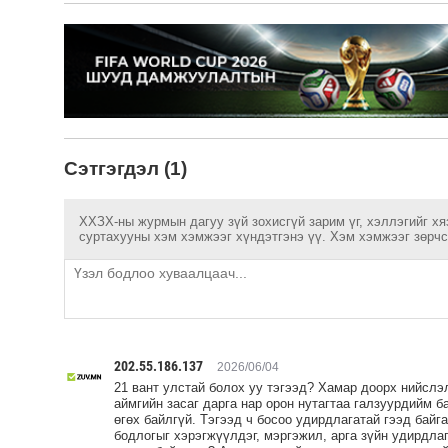
Сэтгэгдэл (1)
ХХЗХ-ны журмын дагуу зүй зохисгүй зарим үг, хэллэгийг хя
суртахууны хэм хэмжээг хүндэтгэнэ үү. Хэм хэмжээг зөрчсө
202.55.186.137
2026/06/04
21 вант улстай болох уу тэгээд? Хамар доорх нийслэ
аймгийн засаг дарга нар орон нутагтаа галзуурдийм 
өгөх байлгүй. Тэгээд ч босоо удирдлагатай гээд бай
бодлогыг хэрэгжүүлдэг, мэргэжил, арга зүйн удирдла