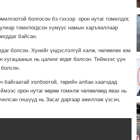
омилгоотой болгосон бэ гэхээр орон нутаг томилдог,
уулиар томилогдсон хүмүүс намын харъяаллаар
игддаг байсан.
даг болсон. Хүнийг үндэслэлгүй халж, чөлөөлөх юм
н хугацааных нь цалинг өгдөг болсон. Тиймээс үүн
 болсон.
ч байгаатай холбоотой, төрийн албан хаагчдад
иймээс орон нутаг өөрөө томилж чөлөөлөөд явах нь
ачилсан гишүүд нь Засаг даргаар ажиллаж үзсэн,