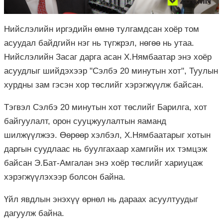
Нийслэлийн иргэдийн өмнө тулгамдсан хоёр том
асуудал байдгийн нэг нь түгжрэл, нөгөө нь утаа.
Нийслэлийн Засаг дарга асан Х.Нямбаатар энэ хоёр
асуудлыг шийдэхээр "Сэлбэ 20 минутын хот", Туулын
хурдны зам гэсэн хор төслийг хэрэгжүүлж байсан.
Тэгвэл Сэлбэ 20 минутын хот төслийг Барилга, хот
байгуулалт, орон сууцжуулалтын яаманд
шилжүүлжээ. Өөрөөр хэлбэл, Х.Нямбаатарыг хотын
даргын суудлаас нь буулгахаар хамгийн их тэмцэж
байсан Э.Бат-Амгалан энэ хоёр төслийг хариуцаж
хэрэгжүүлэхээр болсон байна.
Үйл явдлын энэхүү өрнөл нь дараах асуултуудыг
дагуулж байна.