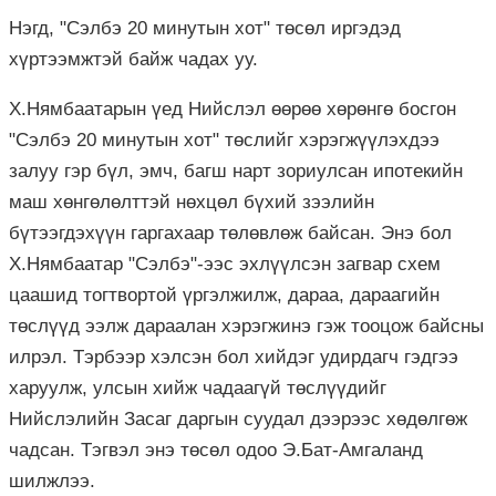
Нэгд, "Сэлбэ 20 минутын хот" төсөл иргэдэд
хүртээмжтэй байж чадах уу.
Х.Нямбаатарын үед Нийслэл өөрөө хөрөнгө босгон
"Сэлбэ 20 минутын хот" төслийг хэрэгжүүлэхдээ
залуу гэр бүл, эмч, багш нарт зориулсан ипотекийн
маш хөнгөлөлттэй нөхцөл бүхий зээлийн
бүтээгдэхүүн гаргахаар төлөвлөж байсан. Энэ бол
Х.Нямбаатар "Сэлбэ"-ээс эхлүүлсэн загвар схем
цаашид тогтвортой үргэлжилж, дараа, дараагийн
төслүүд ээлж дараалан хэрэгжинэ гэж тооцож байсны
илрэл. Тэрбээр хэлсэн бол хийдэг удирдагч гэдгээ
харуулж, улсын хийж чадаагүй төслүүдийг
Нийслэлийн Засаг даргын суудал дээрээс хөдөлгөж
чадсан. Тэгвэл энэ төсөл одоо Э.Бат-Амгаланд
шилжлээ.