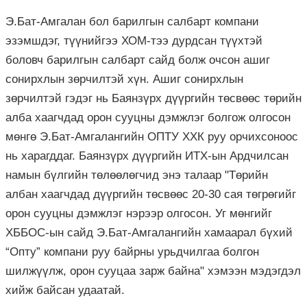
Э.Бат-Амгалан бол барилгын салбарт компани
эзэмшдэг, түүнийгээ ХОМ-тээ дурдсан түүхтэй
боловч барилгын салбарт сайд болж очсон ашиг
сонирхлын зөрчилтэй хүн. Ашиг сонирхлын
зөрчилтэй гэдэг нь Баянзүрх дүүргийн төсвөөс төрийн
алба хаагчдад орон сууцны дэмжлэг болгож олгосон
мөнгө Э.Бат-Амгалангийн ОПТУ ХХК руу орчихсоноос
нь харагддаг. Баянзүрх дүүргийн ИТХ-ын Ардчилсан
намын бүлгийн төлөөлөгчид энэ талаар "Төрийн
албан хаагчдад дүүргийн төсвөөс 20-30 сая төгрөгийг
орон сууцны дэмжлэг нэрээр олгосон. Уг мөнгийг
ХББОС-ын сайд Э.Бат-Амгалангийн хамаарал бүхий
“Опту” компани руу байрны урьдчилгаа болгон
шилжүүлж, орон сууцаа зарж байна" хэмээн мэдэгдэл
хийж байсан удаатай.