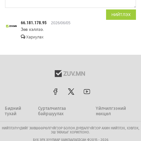
НИЙТЛЭХ
66.181.178.95
2026/06/05
Зөв хэллээ.
Хариулах
Бидний
Сурталчилгаа
Үйлчилгээний
тухай
байршуулах
нөхцөл
НИЙТЛЭЛҮҮДИЙГ ЗӨВШӨӨРӨЛГҮЙГЭЭР БОЛОН ДУРДАЛГҮЙГЭЭР АХИН НИЙТЛЭХ, ХЭВЛЭХ,
ЭШ ТАТАХЫГ ХОРИГЛОНО.
БҮХ ЭРХ ХУУЛИАР ХАМГААЛАГДСАН ©2015 - 2026