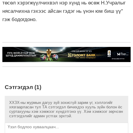
төсөл хэрэгжүүлчихвэл нэр хүнд нь өсөж Н.Учралыг
нясалчихна гэхээс айсан гэдэг нь үнэн юм биш үү"
гэж бодогдоно.
Сэтгэгдэл (1)
ХХЗХ-ны журмын дагуу зүй зохисгүй зарим үг, хэллэгийг
хязгаарласан тул ТА сэтгэгдэл бичихдээ хууль зүйн болон ёс
суртахууны хэм хэмжээг хүндэтгэнэ үү. Хэм хэмжээг зөрчсөн
сэтгэгдэлийг админ устгах эрхтэй.