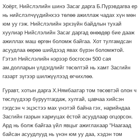
Хоёрт, Нийслэлийн шинэ Засаг дарга Б.Пүрэвдагва ер
нь нийслэлчүүдийнхээ төлөө ажиллаж чадах хүн мөн
юм уу гэж. Нийслэлийн эрхзүйн байдлын тухай
хуулиар Нийслэлийн Засаг даргад өнөөдөр бие дааж
ажиллах маш өргөн боломж байгаа. Хот тулгамдсан
асуудлаа өөрөө шийдээд явах бүрэн боломжтой.
Гэтэл Нийслэлийн нэрээр босгосон 500 сая
ам.долларын үлдэгдлийг төсөлтэй нь хамт Засгийн
газарт зүгээр шилжүүлээд өгчихлөө.
Гуравт, хотын дарга Х.Нямбаатар том төсөвтэй олон ч
төслүүдээр буруутгагдаж, хулгай, цавчаа хийсэн
гэгдсэн ч эцэстээ мах үнэтэй байна гэх, нарийндаа
Засгийн газрын хариуцах ёстой асуудлаар огцорсон.
Ард нь болж байгаа үйл явцыг ажиглахаар "Наагаад
байсан асуудлууд нь үнэн юм уу даа, хэдэн том