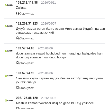
103.212.119.58
2026/06/11
Zailaaa
Хариулах
122.201.31.123
2026/06/07
Дугуйн замаа өргөн болго эсвэл Авто замаа бүгдийн цагаан
зураасаар тэмдэглээ хий
Хариулах
103.57.94.80
2026/06/06
dugui zamaar ywaad huuhduud hun murguhgui bailguidee harin
dugui unj suraagui huuhduud horigol
Хариулах
103.57.94.98
2026/06/06
Яаж ийм хууль гаргаж чадаж бна аа автобусанд мөргүүлж
үх гэж бна уу
Хариулах
202.126.88.120
2026/06/06
Mashiin zamaar ywchaar dairj ah geed BHD yj yhiinbee
Хариулах