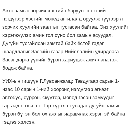
Авто замын зорчих хэсгийн баруун эгнээний
нэгдүгээр хэсгийг мопед ангилалд оруулж түүгээр л
зорчих хуулийн заалтыг тусгасан байгаа. Энэ хуулийг
хэрэгжүүлэх амин гол сүнс бол замын асуудал.
Дугуйн тусгайлсан замтай байх ёстой гэдэг
шаардлагыг Засгийн газар Нийслэлийн удирдлага
Засаг дарга үүнийг бүрэн хариуцаж ажиллана гэж
бодож байна.
УИХ-ын гишүүн Г.Лувсанжамц: Тавдугаар сарын 1-
нээс 10 сарын 1-ний хооронд нэгдүгээр эгнээг
автобус, суррон, скүүтер, мопед гэсэн замуудыг
гаргаад өгөөч ээ. Тэр хүртлээ унадаг дугуйн замыг
бүрэн бүтэн болгох ажлыг яаравчлах хэрэгтэй байна
гэдгээ хэлсэн.