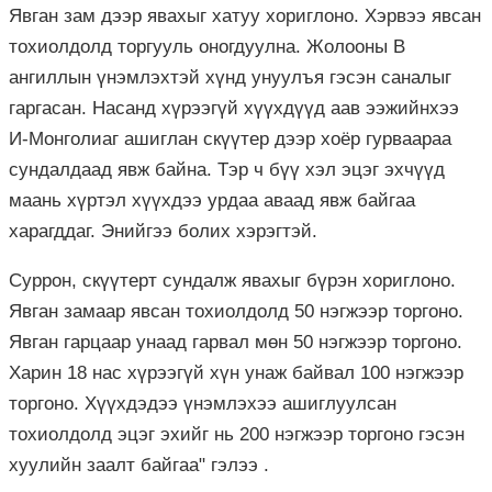
Явган зам дээр явахыг хатуу хориглоно. Хэрвээ явсан
тохиолдолд торгууль оногдуулна. Жолооны B
ангиллын үнэмлэхтэй хүнд унуулъя гэсэн саналыг
гаргасан. Насанд хүрээгүй хүүхдүүд аав ээжийнхээ
И-Монголиаг ашиглан скүүтер дээр хоёр гурваараа
сундалдаад явж байна. Тэр ч бүү хэл эцэг эхчүүд
маань хүртэл хүүхдээ урдаа аваад явж байгаа
харагддаг. Энийгээ болих хэрэгтэй.
Суррон, скүүтерт сундалж явахыг бүрэн хориглоно.
Явган замаар явсан тохиолдолд 50 нэгжээр торгоно.
Явган гарцаар унаад гарвал мөн 50 нэгжээр торгоно.
Харин 18 нас хүрээгүй хүн унаж байвал 100 нэгжээр
торгоно. Хүүхдэдээ үнэмлэхээ ашиглуулсан
тохиолдолд эцэг эхийг нь 200 нэгжээр торгоно гэсэн
хуулийн заалт байгаа" гэлээ .