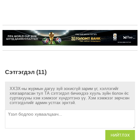
Сэтгэгдэл (11)
ХХЗХ-ны журмын дагуу зүй зохисгүй зарим үг, хэллэгийг
хязгаарласан тул ТА сэтгэгдэл бичихдээ хууль зүйн болон ёс
суртахууны хэм хэмжээг хүндэтгэнэ үү. Хэм хэмжээг зөрчсөн
сэтгэгдэлийг админ устгах эрхтэй.
НИЙТЛЭХ