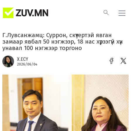
Г.Лувсанжамц: Суррон, скүүтертэй явган
замаар явбал 50 нэгжээр, 18 нас хүрээгүй хүн
унавал 100 нэгжээр торгоно
Х.ЕСҮ
2026/06/04