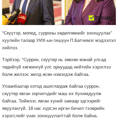
“Скүүтэр, мопед, сурроны хөдөлгөөнийг зохицуулах”
хуулийн талаар УИХ-ын гишүүн П.Батчимэг мэдээлэл
хийлээ.
Тэрбээр, “Суррон, скүүтер нь зөвхөн манай улсад
төдийгүй хөгжингүй улс орнуудад нийтийн хэрэглээ
болж жилээс жилд өсөн нэмэгдэж байгаа.
Улаанбаатар хотод ашиглагдаж байгаа суррон,
скүүтер явган зорчигчдийг маш их бухимдуулж
байгаа. Тиймээс явган хүний замаар эдгээрийг
явуулахгүй. 18 нас хүрсэн иргэн бичил тээврийн
хэрэгслийг унах зохицуулалттай болж байна.