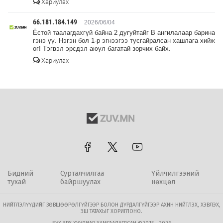
Хариулах
66.181.184.149
2026/06/04
Ёстой таалагдахгүй байна 2 дугуйтайг B ангилалаар барина
гэнэ үү. Нэгэн бол 1-р эгнээгээ тусгайралсан хашлага хийж
өг! Тэгвэл эрсдэл аюул багатай зорчих байх.
Хариулах
Бидний
Сурталчилгаа
Үйлчилгээний
тухай
байршуулах
нөхцөл
НИЙТЛЭЛҮҮДИЙГ ЗӨВШӨӨРӨЛГҮЙГЭЭР БОЛОН ДУРДАЛГҮЙГЭЭР АХИН НИЙТЛЭХ, ХЭВЛЭХ,
ЭШ ТАТАХЫГ ХОРИГЛОНО.