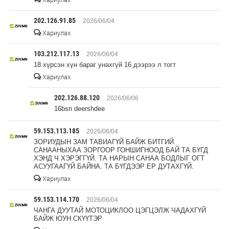
202.126.91.85
2026/06/04
Хариулах
103.212.117.13
2026/06/04
18 хүрсэн хүн бараг унахгүй 16 дээрээ л тогт
Хариулах
202.126.88.120
2026/06/06
16bsn deershdee
59.153.113.185
2026/06/04
ЗОРИУДЫН ЗАМ ТАВИАГҮЙ БАЙЖ БИТГИЙ
САНААНЫХАА ЗОРГООР ГОНШИГНООД БАЙ ТА БҮГД
ХЭНД Ч ХЭРЭГГҮЙ. ТА НАРЫН САНАА БОДЛЫГ ОГТ
АСУУГААГҮЙ БАЙНА. ТА БҮГДЭЭР ЕР ДУТАХГҮЙ.
Хариулах
59.153.114.170
2026/06/04
ЧАНГА ДУУТАЙ МОТОЦИКЛОО ЦЭГЦЭЛЖ ЧАДАХГҮЙ
БАЙЖ ЮУН СКҮҮТЭР