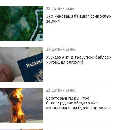
23 цагийн өмнө
Эко инноваци ба ашиг сонирхлын
зөрчил
23 цагийн өмнө
Хүүхдээ АНУ-д төрүүлсэн байлаа ч
иргэншил олгохгүй
23 цагийн өмнө
Саратовын газрын тос
боловсруулах үйлдвэр үйл
ажиллагаагаагаа бүрэн зогсоожээ