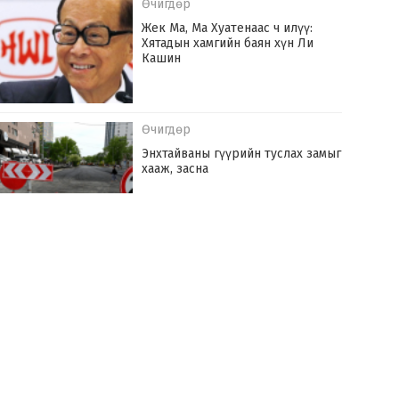
Өчигдөр
Жек Ма, Ма Хуатенаас ч илүү:
Хятадын хамгийн баян хүн Ли
Кашин
Өчигдөр
Энхтайваны гүүрийн туслах замыг
хааж, засна
Өчигдөр
Монгол Улс оны эхний долоон сард
142.6 сая ам.доллараар эрчим хүч
худалдаж авчээ
Өчигдөр