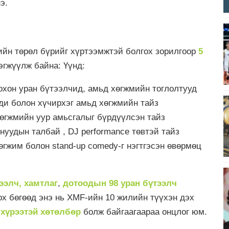
э.
ийн төрөл бүрийг хүртээмжтэй болгох зорилгоор
5
эгжүүлж байна: Үүнд:
хон уран бүтээлчид, амьд хөгжмийн тоглолтууд
нди болон хүчирхэг амьд хөгжмийн тайз
 хөгжмийн уур амьсгалыг бүрдүүлсэн тайз
нуудын талбай , DJ performance төвтэй тайз
гжим болон stand-up comedy-г нэгтгэсэн өвөрмөц
ээлч, хамтлаг
,
дотоодын 98 уран бүтээлч
ох бөгөөд энэ нь XMF-ийн 10 жилийн түүхэн дэх
 хүрээтэй хөтөлбөр
болж байгаагаараа онцлог юм.