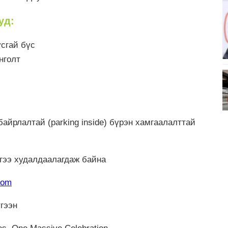
уд:
усгай бүс
нголт
айрлалтай (parking inside) бүрэн хамгаалалттай
гээ худалдаалагдаж байна
com
гээн