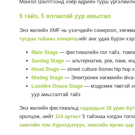
Монгол Шилтгээнд хоёр өдрийн турш үргэлжилн
5 тайз, 5 ялгаатай уур амьсгал
Энэ жилийн XMF нь үзэгчдийн сонирхол, хөгжм
тусдаа тайзны концепц
-ийг анх удаа бүрэн хэр
Main Stage
— фестивалийн гол тайз, томоо
Savdag Stage
— альтернатив, рок, панк, и
Hood Stage
— street culture болон hip hop
Nisdeg Stage
— Электроник хөгжмийн diva-
Lumière Douce Stage
— мэдрэмж төвтэй хө
уур амьсгалтай тайз
Энэ жилийн фестивальд
гадаадын 16 уран бүт
оролцож, нийт
114 артист
5 тайзнаа нэгдэн тогл
хамгийн том бүрэлдэхүүн, хамгийн өргөн цар