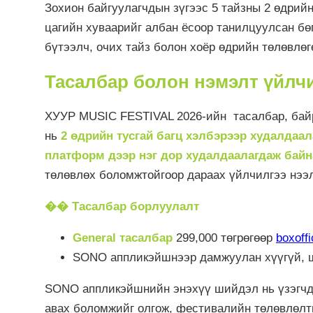
Зохион байгуулагчдын зүгээс 5 тайзны 2 өдрий
цагийн хуваарийг албан ёсоор танилцуулсан бө
бүтээлч, очих тайз болон хоёр өдрийн төлөвлөг
Тасалбар болон нэмэлт үйлч
ХУУР MUSIC FESTIVAL 2026-ийн тасалбар, байр
нь
2 өдрийн тусгай багц хэлбэрээр худалдаа
платформ дээр нэг дор худалдаалагдаж байн
төлөвлөх боломжтойгоор дараах үйлчилгээ нээл
��️ Тасалбар борлуулалт
General тасалбар
299,000 төгрөгөөр
boxoff
SONO аппликэйшнээр дамжуулан хүүгүй, 
SONO аппликэйшнийн энэхүү шийдэл нь үзэгчд
авах боломжийг олгож, фестивалийн төлөвлөлти