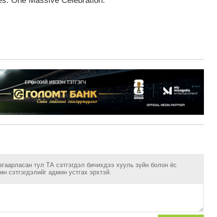
es. One Massive Celebration.
згаарласан тул ТА сэтгэгдэл бичихдээ хууль зүйн болон ёс
н сэтгэгдэлийг админ устгах эрхтэй.