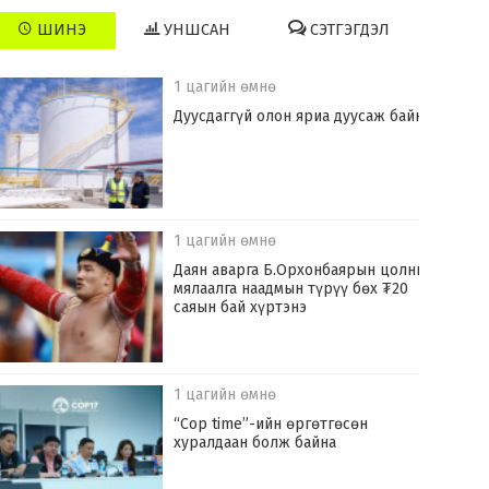
ШИНЭ
УНШСАН
СЭТГЭГДЭЛ
1 цагийн өмнө
Дуусдаггүй олон яриа дуусаж байна
1 цагийн өмнө
Даян аварга Б.Орхонбаярын цолны
мялаалга наадмын түрүү бөх ₮20
саяын бай хүртэнэ
1 цагийн өмнө
“Cop time”-ийн өргөтгөсөн
хуралдаан болж байна