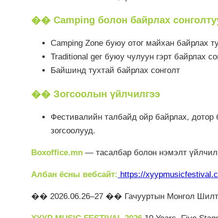
��️ Camping болон байрлах сонголту
Camping Zone буюу отог майхан байрлах т
Traditional ger буюу чулуун гэрт байрлах со
Байшинд тухтай байрлах сонголт
�� Зогсоолын үйлчилгээ
Фестивалийн талбайд ойр байрлах, дотор б
зогсоолууд.
Boxoffice.mn
— тасалбар болон нэмэлт үйлчил
Албан ёсны вебсайт:
https://xyypmusicfestival.
�� 2026.06.26–27 �� Гачууртын Монгол Шилт