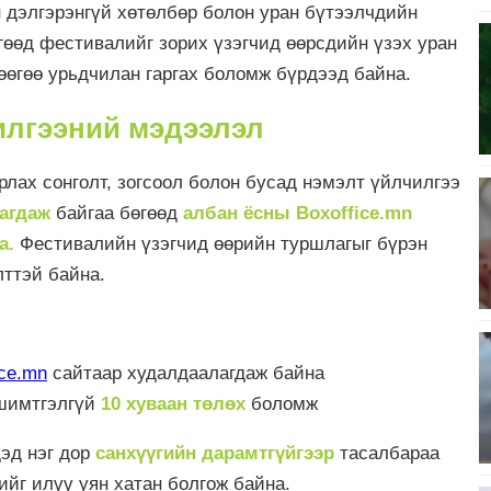
н дэлгэрэнгүй хөтөлбөр болон уран бүтээлчдийн
гөөд фестивалийг зорих үзэгчид өөрсдийн үзэх уран
өөгөө урьдчилан гаргах боломж бүрдээд байна.
илгээний мэдээлэл
лах сонголт, зогсоол болон бусад нэмэлт үйлчилгээ
лагдаж
байгаа бөгөөд
албан ёсны Boxoffice.mn
а.
Фестивалийн үзэгчид өөрийн туршлагыг бүрэн
ттэй байна.
ice.mn
сайтаар худалдаалагдаж байна
шимтгэлгүй
10 хуваан төлөх
боломж
эд нэг дор
санхүүгийн дарамтгүйгээр
тасалбараа
йг илүү уян хатан болгож байна.