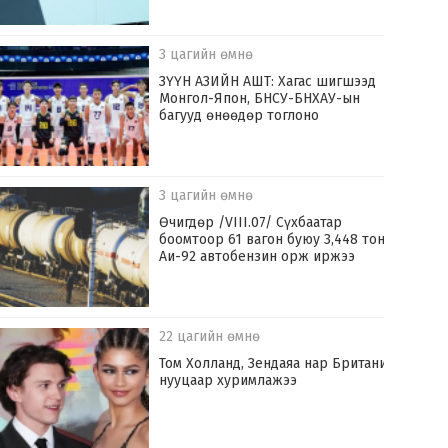
3 цагийн өмнө
ЗҮҮН АЗИЙН АШТ: Хагас шигшээд
Монгол-Япон, БНСУ-БНХАУ-ын
багууд өнөөдөр тоглоно
3 цагийн өмнө
Өчигдөр /VIII.07/ Сүхбаатар
боомтоор 61 вагон буюу 3,448 тонн
Аи-92 автобензин орж иржээ
22 цагийн өмнө
Том Холланд, Зендаяа нар Британид
нууцаар хуримлажээ