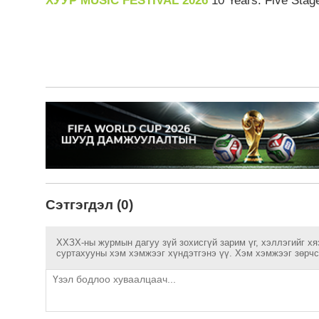
ХУУР MUSIC FESTIVAL 2026
10 Years. Five Stag
Сэтгэгдэл (0)
ХХЗХ-ны журмын дагуу зүй зохисгүй зарим үг, хэллэгийг хя
суртахууны хэм хэмжээг хүндэтгэнэ үү. Хэм хэмжээг зөрчсө