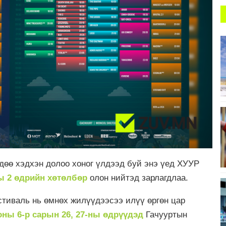
дөө хэдхэн долоо хоног үлдээд буй энэ үед ХУУР
ы 2 өдрийн хөтөлбөр
олон нийтэд зарлагдлаа.
стиваль нь өмнөх жилүүдээсээ илүү өргөн цар
оны 6-р сарын 26, 27-ны өдрүүдэд
Гачууртын