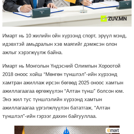
Имарт нь 10 жилийн ойн хүрээнд спорт, эрүүл мэнд,
идэвхтэй амьдралын хэв маягийг дэмжсэн олон
ажлыг хэрэгжүүлж байна.
Имарт нь Монголын Үндэсний Олимпын Хороотой
2018 оноос хойш “Мөнгөн түншлэл”-ийн хүрээнд
хамтран ажиллаж ирсэн бөгөөд 2025 оноос хамтын
ажиллагаагаа өргөжүүлэн “Алтан түнш” болсон юм.
Энэ жил тус түншлэлийн хүрээнд хамтын
ажиллагаагаа үргэлжлүүлэн бататгаж, “Алтан
түншлэл”-ийн гэрээг дахин байгууллаа.