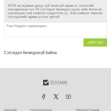
ХХЗХ-ны журмын дагуу зүй зохисгүй зарим үг, хэллэгийг
хязгаарласан тул ТА сэтгэгдэл бичихдээ хууль зүйн болон ёс
суртахууны хэм хэмжээг хүндэтгэнэ үү. Хэм хэмжээг зөрчсөн
сэтгэгдэлийг админ устгах эрхтэй.
НИЙТЛЭХ
Сэтгэгдэл бичигдээгүй байна
Бидний
Сурталчилгаа
Үйлчилгээний