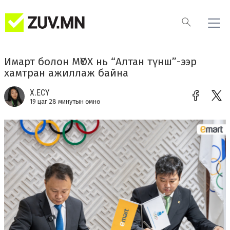
Имарт болон МҮОХ нь “Алтан түнш”-ээр
хамтран ажиллаж байна
Х.ЕСҮ
19 цаг 28 минутын өмнө