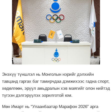
Энэхүү түншлэл нь Монголын нэрийг дэлхийн
тавцанд гаргах баг тамирчдаа дэмжихээс гадна спорт,
хөдөлгөөн, эрүүл амьдралын хэв маягийг олон нийтэд
түгээн дэлгэрүүлэх зорилготой юм.
Мөн Имарт нь “Улаанбаатар Марафон 2026” арга