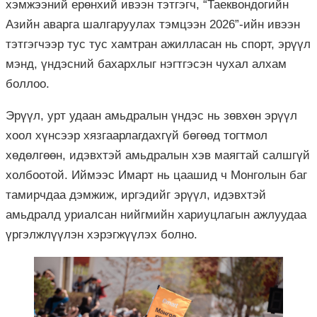
хэмжээний ерөнхий ивээн тэтгэгч, “Таеквондогийн
Азийн аварга шалгаруулах тэмцээн 2026”-ийн ивээн
тэтгэгчээр тус тус хамтран ажилласан нь спорт, эрүүл
мэнд, үндэсний бахархлыг нэгтгэсэн чухал алхам
боллоо.
Эрүүл, урт удаан амьдралын үндэс нь зөвхөн эрүүл
хоол хүнсээр хязгаарлагдахгүй бөгөөд тогтмол
хөдөлгөөн, идэвхтэй амьдралын хэв маягтай салшгүй
холбоотой. Иймээс Имарт нь цаашид ч Монголын баг
тамирчдаа дэмжиж, иргэдийг эрүүл, идэвхтэй
амьдралд уриалсан нийгмийн хариуцлагын ажлуудаа
үргэлжлүүлэн хэрэгжүүлэх болно.