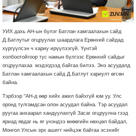
УИХ дахь АН-ын бүлэг Батлан хамгаалахын сайд
Д.Батлутыг огцруулах шаардлага Ерөнхий сайдад
хүргүүлсэн ч хариу ирүүлээгүй. Үүнтэй
холбоотойгоор тус намын бүлгээс Ерөнхий сайдыг
огцруулахаа мэдэгдээд байгаа билээ. Энэ асуудалд
Батлан хамгаалахын сайд Д.Батлут хариулт өгсөн
байна.
Тэрбээр "АН-д өөр хийх ажил байхгүй юм уу. Улс
оронд тулгамдсан олон асуудал байна. Тэр асуудал
руугаа анхаарал хандуулахгүй Засаг огцруулна гээд
яриад явдаг нь яг үнэндээ өнөөгийн нөхцөл байдал,
Монгол Улсын эрх ашигт нийцэж байгаа эсэхийг