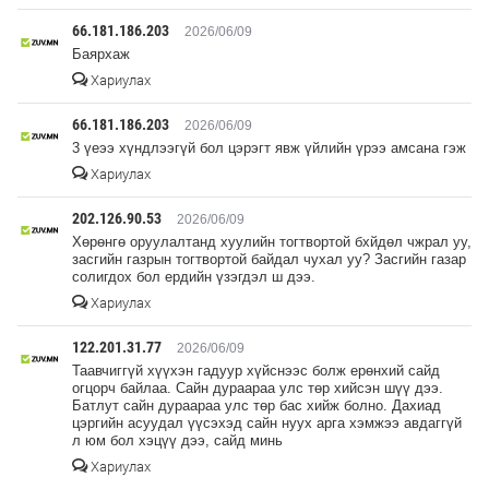
66.181.186.203
2026/06/09
Баярхаж
Хариулах
66.181.186.203
2026/06/09
3 үеээ хүндлээгүй бол цэрэгт явж үйлийн үрээ амсана гэж
Хариулах
202.126.90.53
2026/06/09
Хөрөнгө оруулалтанд хуулийн тогтвортой бхйдөл чжрал уу,
засгийн газрын тогтвортой байдал чухал уу? Засгийн газар
солигдох бол ердийн үзэгдэл ш дээ.
Хариулах
122.201.31.77
2026/06/09
Taaвчиггүй хүүхэн гадуур хүйснээс болж ерөнхий сайд
огцорч байлаа. Сайн дураараа улс төр хийсэн шүү дээ.
Батлут сайн дураараа улс төр бас хийж болно. Дахиад
цэргийн асуудал үүсэхэд сайн нуух арга хэмжээ авдаггүй
л юм бол хэцүү дээ, сайд минь
Хариулах