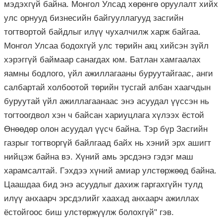
мэдэхгүй байна. Монгол Улсад хөрөнгө оруулалт хийх
улс орнууд бизнесийн байгууллагууд засгийн
тогтвортой байдлыг илүү чухалчилж харж байгаа.
Монгол Улсаа бодохгүй улс төрийн акц хийсэн зүйл
хэрэггүй баймаар санагдах юм. Батлан хамгаалах
яамны бодлого, үйл ажиллагааны буруутайгаас, анги
салбартай холбоотой төрийн тусгай албан хаагчдын
буруутай үйл ажиллагаанаас энэ асуудал үүссэн нь
тогтоогдвол хэн ч байсан хариуцлага хүлээх ёстой
Өнөөдөр олон асуудал үүсч байна. Тэр бүр Засгийн
газрыг тогтворгүй байлгаад байх нь хэний эрх ашигт
нийцэж байна вэ. Хүний амь эрсдэнэ гэдэг маш
харамсалтай. Гэхдээ хүний амиар улстөржөөд байна.
Цаашдаа бид энэ асуудлыг дахиж гаргахгүйн тулд
илүү анхаарч эрсдэлийг хаахад анхаарч ажиллах
ёстойгоос биш улстөржүүлж болохгүй" гэв.