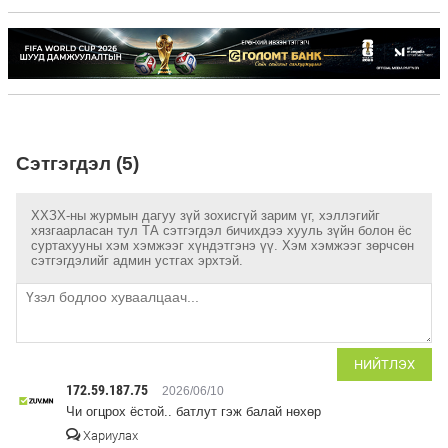
Сэтгэгдэл (5)
ХХЗХ-ны журмын дагуу зүй зохисгүй зарим үг, хэллэгийг
хязгаарласан тул ТА сэтгэгдэл бичихдээ хууль зүйн болон ёс
суртахууны хэм хэмжээг хүндэтгэнэ үү. Хэм хэмжээг зөрчсөн
сэтгэгдэлийг админ устгах эрхтэй.
НИЙТЛЭХ
172.59.187.75
2026/06/10
Чи огцрох ёстой.. батлут гэж балай нөхөр
Хариулах