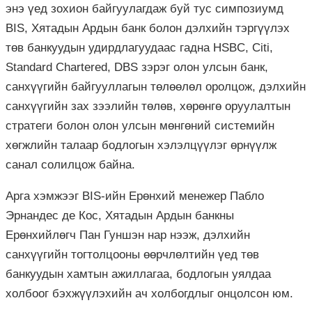
энэ үед зохион байгуулагдаж буй тус симпозиумд
BIS, Хятадын Ардын банк болон дэлхийн тэргүүлэх
төв банкуудын удирдлагуудаас гадна HSBC, Citi,
Standard Chartered, DBS зэрэг олон улсын банк,
санхүүгийн байгууллагын төлөөлөл оролцож, дэлхийн
санхүүгийн зах зээлийн төлөв, хөрөнгө оруулалтын
стратеги болон олон улсын мөнгөний системийн
хөгжлийн талаар бодлогын хэлэлцүүлэг өрнүүлж
санал солилцож байна.
Арга хэмжээг BIS-ийн Ерөнхий менежер Пабло
Эрнандес де Кос, Хятадын Ардын банкны
Ерөнхийлөгч Пан Гуншэн нар нээж, дэлхийн
санхүүгийн тогтолцооны өөрчлөлтийн үед төв
банкуудын хамтын ажиллагаа, бодлогын уялдаа
холбоог бэхжүүлэхийн ач холбогдлыг онцолсон юм.