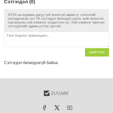
Сэтгэгдэл (0)
ХХЗХ-ны журмын дагуу зүй зохисгүй зарим үг, хэллэгийг
хязгаарласан тул ТА сэтгэгдэл бичихдээ хууль зүйн болон ёс
суртахууны хэм хэмжээг хүндэтгэнэ үү. Хэм хэмжээг зөрчсөн
сэтгэгдэлийг админ устгах эрхтэй.
НИЙТЛЭХ
Сэтгэгдэл бичигдээгүй байна