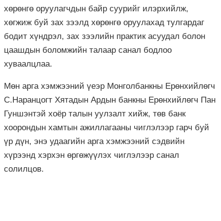
хөрөнгө оруулагчдын байр суурийг илэрхийлж,
хөгжиж буй зах зээлд хөрөнгө оруулахад тулгардаг
бодит хүндрэл, зах зээлийн практик асуудал болон
цаашдын боломжийн талаар санал бодлоо
хуваалцлаа.
Мөн арга хэмжээний үеэр Монголбанкны Ерөнхийлөгч
С.Наранцогт Хятадын Ардын банкны Ерөнхийлөгч Пан
Гуншэнтэй хоёр талын уулзалт хийж, төв банк
хоорондын хамтын ажиллагааны чиглэлээр гарч буй
үр дүн, энэ удаагийн арга хэмжээний сэдвийн
хүрээнд хэрхэн өргөжүүлэх чиглэлээр санал
солилцов.