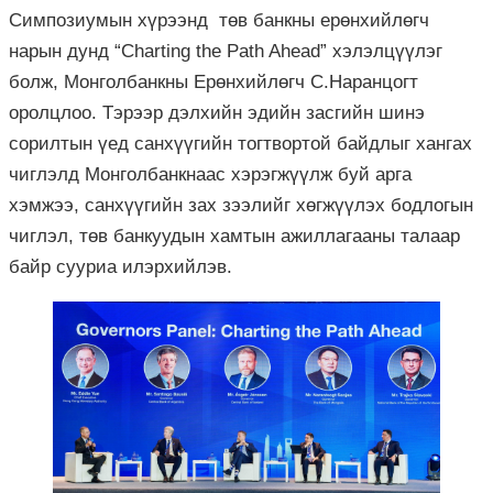
Симпозиумын хүрээнд төв банкны ерөнхийлөгч
нарын дунд “Charting the Path Ahead” хэлэлцүүлэг
болж, Монголбанкны Ерөнхийлөгч С.Наранцогт
оролцлоо. Тэрээр дэлхийн эдийн засгийн шинэ
сорилтын үед санхүүгийн тогтвортой байдлыг хангах
чиглэлд Монголбанкнаас хэрэгжүүлж буй арга
хэмжээ, санхүүгийн зах зээлийг хөгжүүлэх бодлогын
чиглэл, төв банкуудын хамтын ажиллагааны талаар
байр сууриа илэрхийлэв.