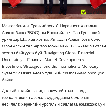
Монголбанкны Ерөнхийлөгч С.Наранцогт Хятадын
Ардын банк (PBOC)-ны Ерөнхийлөгч Пан Гуншэний
урилгаар Шанхай хотноо Хятадын Ардын банк болон
Олон улсын төлбөр тооцооны банк (BIS)-наас хамтран
зохион байгуулж буй “Navigating Global Financial
Uncertainty – Financial Market Developments,
Investment Strategies, and the International Monetary
System” сэдэвт өндөр түвшний симпозиумд оролцож
байна.
Дэлхийн эдийн засаг, санхүүгийн зах зээлд
геополитикийн эрсдэл, худалдааны бодлогын
өөрчлөлт, хөрөнгийн урсгалын савлагаа нэмэгдэж буй