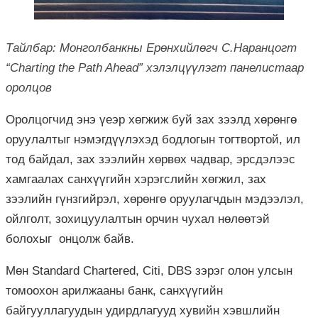
Тайлбар: Монголбанкны Ерөнхийлөгч С.Наранцогт
“Charting the Path Ahead” хэлэлцүүлэгт панелистаар
оролцов
Оролцогчид энэ үеэр хөгжиж буй зах зээлд хөрөнгө
оруулалтыг нэмэгдүүлэхэд бодлогын тогтвортой, ил
тод байдал, зах зээлийн хөрвөх чадвар, эрсдэлээс
хамгаалах санхүүгийн хэрэгслийн хөгжил, зах
зээлийн гүнзгийрэл, хөрөнгө оруулагчдын мэдээлэл,
ойлголт, зохицуулалтын орчин чухал нөлөөтэй
болохыг онцолж байв.
Мөн Standard Chartered, Citi, DBS зэрэг олон улсын
томоохон арилжааны банк, санхүүгийн
байгууллагуудын удирдлагууд хувийн хэвшлийн