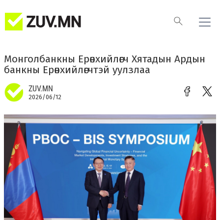
Монголбанкны Ерөнхийлөгч Хятадын Ардын
банкны Ерөнхийлөгчтэй уулзлаа
ZUV.MN
2026/06/12