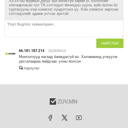
ХХЗХ-ны журмын дагуу зүй зохисгүй зарим үг, хэллэгийг
хязгаарласан тул ТА сэтгэгдэл бичихдээ хууль зүйн болон ёс
суртахууны хэм хэмжээг хүндэтгэнэ үү. Хэм хэмжээг зөрчсөн
сэтгэгдэлийг админ устгах эрхтэй.
НИЙТЛЭХ
66.181.187.214
2026/06/14
Монголчууд яагаад баяждаггүй вэ. Халамжинд угжуулж
урсгалаараа байдгаас улны болсон
Хариулах