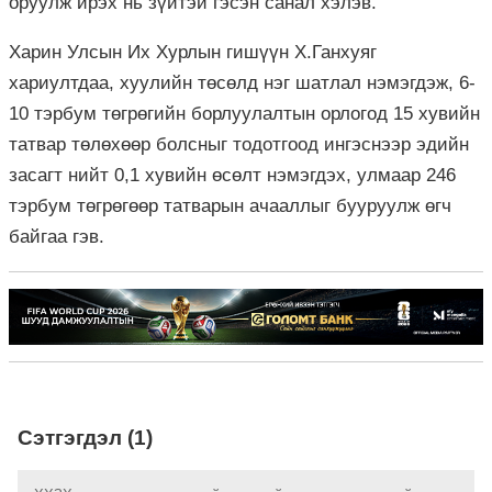
оруулж ирэх нь зүйтэй гэсэн санал хэлэв.
Харин Улсын Их Хурлын гишүүн Х.Ганхуяг
хариултдаа, хуулийн төсөлд нэг шатлал нэмэгдэж, 6-
10 тэрбум төгрөгийн борлуулалтын орлогод 15 хувийн
татвар төлөхөөр болсныг тодотгоод ингэснээр эдийн
засагт нийт 0,1 хувийн өсөлт нэмэгдэх, улмаар 246
тэрбум төгрөгөөр татварын ачааллыг бууруулж өгч
байгаа гэв.
Сэтгэгдэл (1)