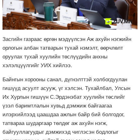
Засгийн газраас өргөн мэдүүлсэн Аж ахуйн нэгжийн
орлогын албан татварын тухай нэмэлт, өөрчлөлт
оруулах тухай хуулийн төслүүдийн анхны
хэлэлцүүлгийг УИХ хийлээ.
Байнгын хорооны санал, дүгнэлттэй холбогдуулан
гишүүд асуулт асууж, үг хэлсэн. Тухайлбал, Улсын
Их Хурлын гишүүн С.Эрдэнэбат хуулийн төслийг
үзэл баримтлалын хувьд дэмжиж байгаагаа
илэрхийлээд цаашдаа ажлын байр бий болгодог,
татвараа шударгаар төлдөг аж ахуйн нэгж,
байгууллагуудыг дэмжихэд чиглэсэн бодлогыг